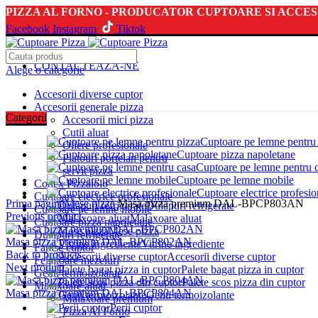
PIZZA AL FORNO - PRODUCATOR CUPTOARE SI ACCES
Facebook
Instagram
Tiktok
NEWSLETTER
CONTACTEAZA-NE
Alege o categorie
Accesorii diverse cuptor
Accesorii generale pizza
Categorii
Accesorii mici pizza
Cutii aluat
Cuptoare pe lemne pentru
Oliere profesionale
Cuptoare pizza napoletane
Platouri portelan pentru
Cuptoare pe lemne pentru 
servit pizza
Cuptoare pe lemne mobile
Codex Pizzaiolo
Click to enlarge
Cuptoare electrice profesio
Cuptoare electrice profesionale
Prima pagină
Mese pizza
Masa pizza premium DAL-BPCP803AN
Dulapuri refrigerate
Cuptoare pe lemne mobile
Previous product
Malaxoare aluat
Cuptoare pizza napoletane
Mese pizza
Dulapuri refrigerate
Masa pizza premium DAL-BPCP802AN
Vitrine ingrediente
Farase cuptor
Back to products
Accesorii diverse cuptor
Feliatoare mezeluri
Next product
Palete bagat pizza in cuptor
Genti termoizolante
Palete scos pizza din cuptor
Malaxoare aluat
Masa pizza premium DAL-BPCP804AN
Genti termoizolante
Malaxoare premium
Perii cuptor
Pizza Al Forno