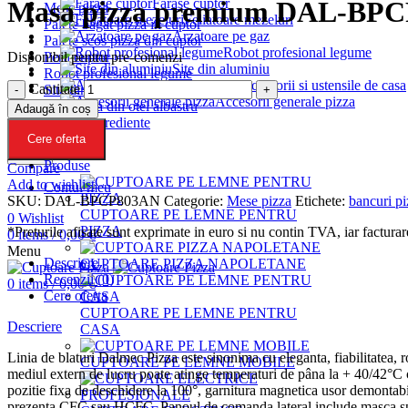
Farase cuptor
Masa pizza premium DAL-BP
Mese pizza
Feliatoare mezeluri
Palete bagat pizza in cuptor
Arzatoare pe gaz
Palete scos pizza din cuptor
Robot profesional legume
Disponibil pentru pre-comenzi
Perii cuptor
Site din aluminiu
Robot profesional legume
Accesorii si ustensile de casa
Cantitate
Site din aluminiu
Accesorii generale pizza
Tavi pizza din otel albastru
Adaugă în coș
Vitrine ingrediente
Acasa
Cere oferta
Companie
Caute
Produse
Compare
Add to wishlist
Contul meu
SKU:
DAL-BPCP803AN
Categorie:
Mese pizza
Etichete:
bancuri pi
CUPTOARE PE LEMNE PENTRU
0
Wishlist
PIZZA
*Preturile afisate sunt exprimate in euro si nu contin TVA, iar facturarea
0
items
/
0,00
€
Menu
Descriere
CUPTOARE PIZZA NAPOLETANE
Recenzii (0)
0
items
/
0,00
€
Cere oferta
CUPTOARE PE LEMNE PENTRU
Descriere
CASA
Linia de blaturi Dalmec Pizza este sinonima cu eleganta, fiabilitatea, ro
CUPTOARE PE LEMNE MOBILE
mediul extern de lucru poate atinge temperaturi de pâna la + 40/42°C cu
pozitie fixa de deschidere la 100°, garnitura magnetica usor demontabil
prezenta CFC sau HCFC. Panoul de comanda lateral include masca specia