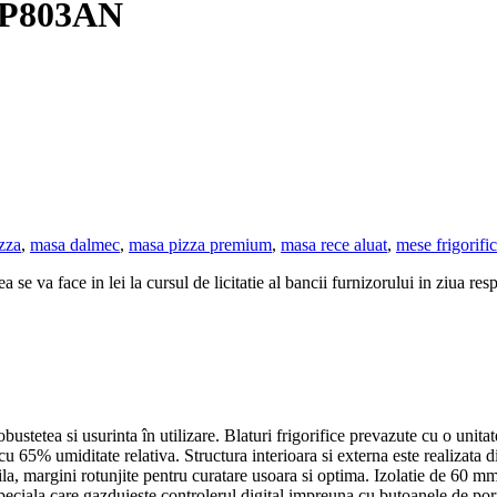
CP803AN
zza
,
masa dalmec
,
masa pizza premium
,
masa rece aluat
,
mese frigorifi
 se va face in lei la cursul de licitatie al bancii furnizorului in ziua res
bustetea si usurinta în utilizare. Blaturi frigorifice prevazute cu o unita
 65% umiditate relativa. Structura interioara si externa este realizata d
a, margini rotunjite pentru curatare usoara si optima. Izolatie de 60 mm 
la care gazduieste controlerul digital impreuna cu butoanele de pornir