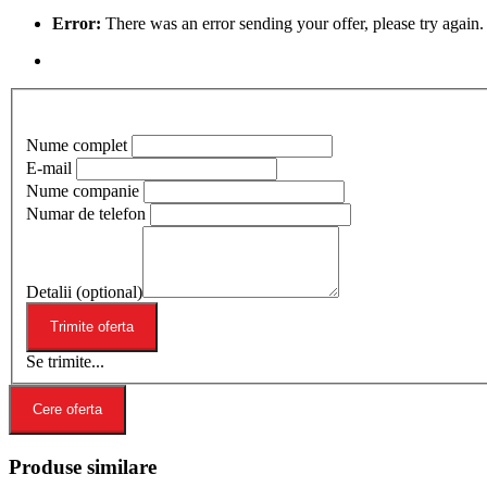
Error:
There was an error sending your offer, please try again. 
Nume complet
E-mail
Nume companie
Numar de telefon
Detalii (optional)
Se trimite...
Cere oferta
Produse similare