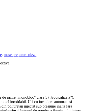
ce
,
mese preparare pizza
pectiva.
te de racire „monobloc” clasa 5 („tropicalizata”);
in otel inoxidabil. Usi cu inchidere automata si
din poliuretan injectat sub presiune inalta fara
e/oprire si butonul de pornire a iluminatului intern.