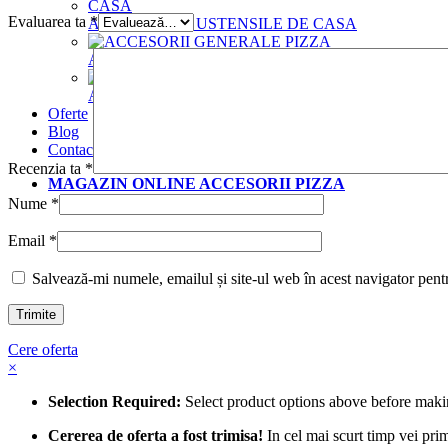
Evaluarea ta
*
ACCESORII SI USTENSILE DE CASA
ACCESORII GENERALE PIZZA
SITE DIN
ALUMINIU
Oferte
Blog
Contact
Recenzia ta
*
MAGAZIN ONLINE ACCESORII PIZZA
Nume
*
Email
*
Salvează-mi numele, emailul și site-ul web în acest navigator pent
Cere oferta
×
Selection Required:
Select product options above before maki
Cererea de oferta a fost trimisa!
In cel mai scurt timp vei pri