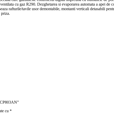
 ventilata cu gaz R290. Dezghetarea si evaporarea automata a apei de co
za rafturile/tavile usor demontabile, montanti verticali detasabili pentr
 priza.
-BPCP803AN”
ate cu
*