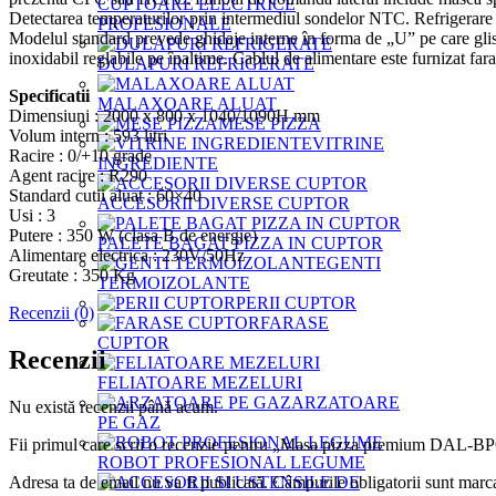
CUPTOARE ELECTRICE
Detectarea temperaturilor prin intermediul sondelor NTC. Refrigerare
PROFESIONALE
Modelul standard prevede ghidaje interne în forma de „U” pe care glisea
inoxidabil reglabile pe înaltime. Cablul de alimentare este furnizat fara
DULAPURI REFRIGERATE
Specificatii
MALAXOARE ALUAT
Dimensiuni : 2000 x 800 x 1040/1090H mm
MESE PIZZA
Volum intern : 593 litri
VITRINE
Racire : 0/+10 grade
INGREDIENTE
Agent racire : R290
Standard cutii aluat : 60×40
ACCESORII DIVERSE CUPTOR
Usi : 3
Putere : 350 W (clasa B de energie)
PALETE BAGAT PIZZA IN CUPTOR
Alimentare electrica : 230V/50Hz
GENTI
Greutate : 350 Kg
TERMOIZOLANTE
PERII CUPTOR
Recenzii (0)
FARASE
CUPTOR
Recenzii
FELIATOARE MEZELURI
ARZATOARE
Nu există recenzii până acum.
PE GAZ
Fii primul care scrii o recenzie pentru „Masa pizza premium DAL
ROBOT PROFESIONAL LEGUME
Adresa ta de email nu va fi publicată.
Câmpurile obligatorii sunt marc