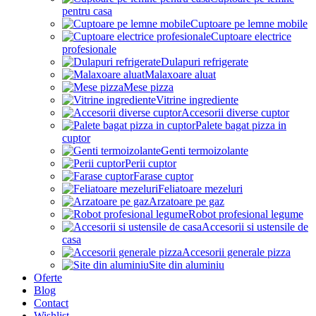
pentru casa
Cuptoare pe lemne mobile
Cuptoare electrice
profesionale
Dulapuri refrigerate
Malaxoare aluat
Mese pizza
Vitrine ingrediente
Accesorii diverse cuptor
Palete bagat pizza in
cuptor
Genti termoizolante
Perii cuptor
Farase cuptor
Feliatoare mezeluri
Arzatoare pe gaz
Robot profesional legume
Accesorii si ustensile de
casa
Accesorii generale pizza
Site din aluminiu
Oferte
Blog
Contact
Wishlist