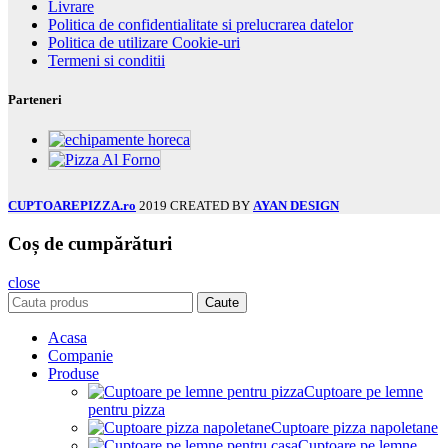
Livrare
Politica de confidentialitate si prelucrarea datelor
Politica de utilizare Cookie-uri
Termeni si conditii
Parteneri
CUPTOAREPIZZA.ro
2019 CREATED BY
AYAN DESIGN
Coș de cumpărături
close
Caute
Acasa
Companie
Produse
Cuptoare pe lemne
pentru pizza
Cuptoare pizza napoletane
Cuptoare pe lemne