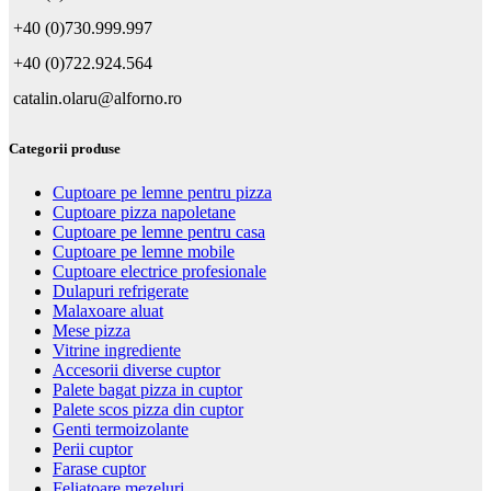
+40 (0)730.999.997
+40 (0)722.924.564
catalin.olaru@alforno.ro
Categorii produse
Cuptoare pe lemne pentru pizza
Cuptoare pizza napoletane
Cuptoare pe lemne pentru casa
Cuptoare pe lemne mobile
Cuptoare electrice profesionale
Dulapuri refrigerate
Malaxoare aluat
Mese pizza
Vitrine ingrediente
Accesorii diverse cuptor
Palete bagat pizza in cuptor
Palete scos pizza din cuptor
Genti termoizolante
Perii cuptor
Farase cuptor
Feliatoare mezeluri