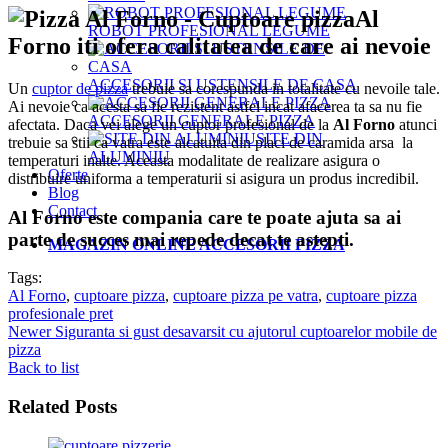
Al
ROBOT PROFESIONAL LEGUME
Forno iti ofera calitatea de care ai nevoie
ACCESORII SI USTENSILE DE CASA
Un
cuptor de pizza
trebuie sa corespunda in totalitate cu nevoile tale.
Ai nevoie ca acesta sa fie rezistent astfel incat afacerea ta sa nu fie
ACCESORII GENERALE PIZZA
afectata. Daca vei alege un cuptor profesional de la
Al Forno
atunci
SITE DIN
trebuie sa stii ca vatra este alcatuita din placi de caramida arsa la
ALUMINIU
temperaturi inalte. Aceasta modalitate de realizare asigura o
Oferte
distribuire uniforma a temperaturii si asigura un produs incredibil.
Blog
Contact
Al Forno este compania care te poate ajuta sa ai
parte de succes mai repede decat te astepti.
MAGAZIN ONLINE ACCESORII PIZZA
Tags:
Al Forno
,
cuptoare pizza
,
cuptoare pizza pe vatra
,
cuptoare pizza
profesionale pret
Newer
Siguranta si gust desavarsit cu ajutorul cuptoarelor mobile de
pizza
Back to list
Related Posts