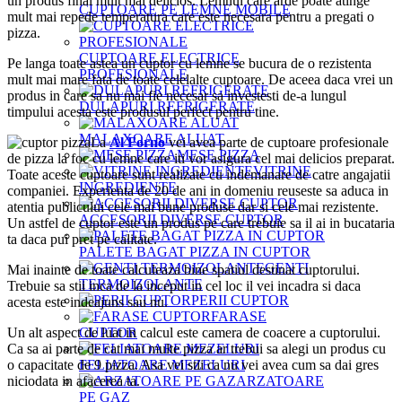
un produs final mult mai delicios. Lemnul care arde poate atinge
CUPTOARE PE LEMNE MOBILE
mult mai repede temperatura care este necesara pentru a pregati o
pizza.
CUPTOARE ELECTRICE
Pe langa toate astea un cuptor cu lemne se bucura de o rezistenta
PROFESIONALE
mult mai mare fata de toate celelalte cuptoare. De aceea daca vrei un
produs in care sa nu mai fie necesar sa investesti de-a lungul
DULAPURI REFRIGERATE
timpului acesta este produsul perfect pentru tine.
MALAXOARE ALUAT
La
Al Forno
vei avea parte de cuptoare profesionale
MESE PIZZA
de pizza la foc cu lemne care iti vor asigura cel mai delicios preparat.
VITRINE
Toate aceste cuptoare sunt realizate cu indemanare de catre angajatii
INGREDIENTE
companiei. Experienta de 20 de ani in domeniu reuseste sa aduca in
atentia publicului cele mai bune produse dar si cele mai rezistente.
ACCESORII DIVERSE CUPTOR
Un astfel de cuptor este un produs pe care trebuie sa il ai in bucataria
ta daca pui pret pe calitate.
PALETE BAGAT PIZZA IN CUPTOR
GENTI
Mai inainte de toate calculeaza bine spatiul destinat cuptorului.
TERMOIZOLANTE
Trebuie sa stii inca de la inceput in cel loc il vei incadra si daca
PERII CUPTOR
acesta este indeajuns sau nu.
FARASE
CUPTOR
Un alt aspect de luat in calcul este camera de coacere a cuptorului.
Ca sa ai parte de cat mai multe pizza ar trebui sa alegi un produs cu
FELIATOARE MEZELURI
o capacitate de 9 pizza. Asa vei stii ca nu vei avea cum sa dai gres
ARZATOARE
niciodata in afacerea ta.
PE GAZ