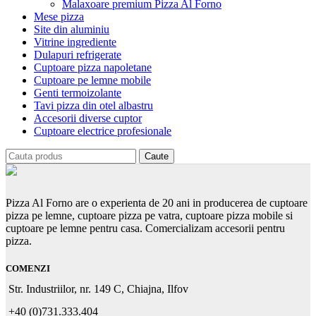
Malaxoare premium Pizza Al Forno
Mese pizza
Site din aluminiu
Vitrine ingrediente
Dulapuri refrigerate
Cuptoare pizza napoletane
Cuptoare pe lemne mobile
Genti termoizolante
Tavi pizza din otel albastru
Accesorii diverse cuptor
Cuptoare electrice profesionale
Caute
Pizza Al Forno are o experienta de 20 ani in producerea de cuptoare
pizza pe lemne, cuptoare pizza pe vatra, cuptoare pizza mobile si
cuptoare pe lemne pentru casa. Comercializam accesorii pentru
pizza.
COMENZI
Str. Industriilor, nr. 149 C, Chiajna, Ilfov
+40 (0)731.333.404