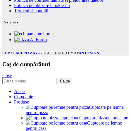
Politica de confidentialitate si prelucrarea datelor
Politica de utilizare Cookie-uri
Termeni si conditii
Parteneri
CUPTOAREPIZZA.ro
2019 CREATED BY
AYAN DESIGN
Coș de cumpărături
close
Caute
Acasa
Companie
Produse
Cuptoare pe lemne
pentru pizza
Cuptoare pizza napoletane
Cuptoare pe lemne
pentru casa