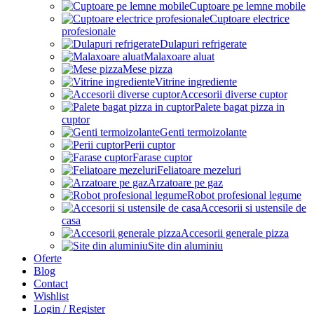
Cuptoare pe lemne mobile
Cuptoare electrice
profesionale
Dulapuri refrigerate
Malaxoare aluat
Mese pizza
Vitrine ingrediente
Accesorii diverse cuptor
Palete bagat pizza in
cuptor
Genti termoizolante
Perii cuptor
Farase cuptor
Feliatoare mezeluri
Arzatoare pe gaz
Robot profesional legume
Accesorii si ustensile de
casa
Accesorii generale pizza
Site din aluminiu
Oferte
Blog
Contact
Wishlist
Login / Register