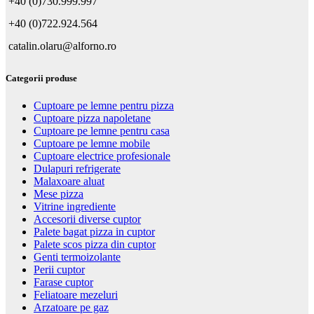
+40 (0)730.999.997
+40 (0)722.924.564
catalin.olaru@alforno.ro
Categorii produse
Cuptoare pe lemne pentru pizza
Cuptoare pizza napoletane
Cuptoare pe lemne pentru casa
Cuptoare pe lemne mobile
Cuptoare electrice profesionale
Dulapuri refrigerate
Malaxoare aluat
Mese pizza
Vitrine ingrediente
Accesorii diverse cuptor
Palete bagat pizza in cuptor
Palete scos pizza din cuptor
Genti termoizolante
Perii cuptor
Farase cuptor
Feliatoare mezeluri
Arzatoare pe gaz