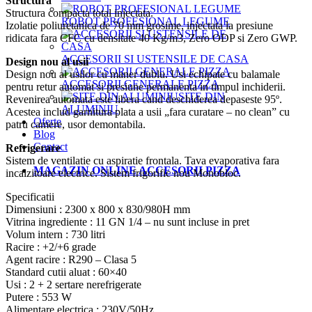
Structura
Structura compacta total injectata.
ROBOT PROFESIONAL LEGUME
Izolatie poliuretanica de 70 mm grosime, injectata la presiune
ridicata fara CFC cu densitate 40 Kg/m3, Zero ODP si Zero GWP.
ACCESORII SI USTENSILE DE CASA
Design nou al usii
Design nou al usilor cu maner dublu. Usi echipate cu balamale
ACCESORII GENERALE PIZZA
pentru retur automat si presiune permanenta in timpul inchiderii.
SITE DIN
Revenirea automata este libera cand deschiderea depaseste 95º.
ALUMINIU
Acestea includ garnitura plata a usii „fara curatare – no clean” cu
Oferte
patru camere, usor demontabila.
Blog
Contact
Refrigerare
Sistem de ventilatie cu aspiratie frontala. Tava evaporativa fara
MAGAZIN ONLINE ACCESORII PIZZA
incalzitoare electrice. Sistem frigorific nou Monobloc.
Specificatii
Dimensiuni : 2300 x 800 x 830/980H mm
Vitrina ingrediente : 11 GN 1/4 – nu sunt incluse in pret
Volum intern : 730 litri
Racire : +2/+6 grade
Agent racire : R290 – Clasa 5
Standard cutii aluat : 60×40
Usi : 2 + 2 sertare nerefrigerate
Putere : 553 W
Alimentare electrica : 230V/50Hz