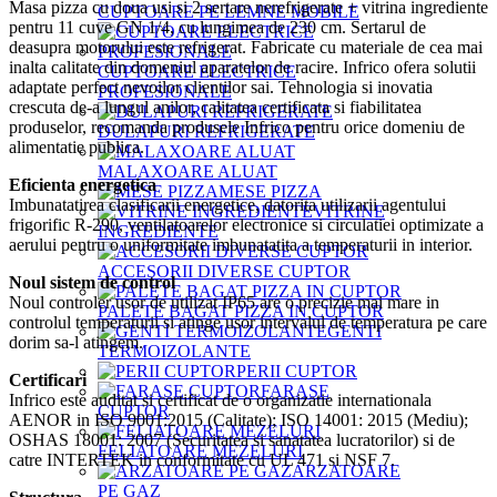
Masa pizza cu doua usi si 2 sertare nerefrigerate + vitrina ingrediente
CUPTOARE PE LEMNE MOBILE
pentru 11 cuve GN 1/4, cu lungimea de 230 cm. Sertarul de
deasupra motorului este refrigerat. Fabricate cu materiale de cea mai
inalta calitate din domeniul aparatelor de racire. Infrico ofera solutii
CUPTOARE ELECTRICE
adaptate perfect nevoilor clientilor sai. Tehnologia si inovatia
PROFESIONALE
crescuta de-a lungul anilor, calitatea certificata si fiabilitatea
produselor, recomanda produsele Infrico pentru orice domeniu de
DULAPURI REFRIGERATE
alimentatie publica.
MALAXOARE ALUAT
Eficienta energetica
MESE PIZZA
Imbunatatirea clasificarii energetice, datorita utilizarii agentului
VITRINE
frigorific R-290, ventilatoarelor electronice si circulatiei optimizate a
INGREDIENTE
aerului pentru o uniformitate imbunatatita a temperaturii in interior.
ACCESORII DIVERSE CUPTOR
Noul sistem de control
Noul controler usor de utilizat IP65 are o precizie mai mare in
PALETE BAGAT PIZZA IN CUPTOR
controlul temperaturii si atinge usor intervalul de temperatura pe care
GENTI
dorim sa-l atingem.
TERMOIZOLANTE
PERII CUPTOR
Certificari
FARASE
Infrico este auditat si certificat de o organizatie internationala
CUPTOR
AENOR in ISO 9001:2015 (Calitate); ISO 14001: 2015 (Mediu);
OSHAS 18001: 2007 (Securitatea si sanatatea lucratorilor) si de
FELIATOARE MEZELURI
catre INTERTEK in conformitate cu UL 471 si NSF 7.
ARZATOARE
PE GAZ