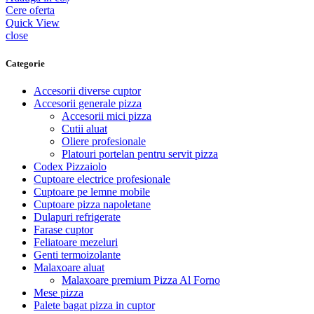
Cere oferta
Quick View
close
Categorie
Accesorii diverse cuptor
Accesorii generale pizza
Accesorii mici pizza
Cutii aluat
Oliere profesionale
Platouri portelan pentru servit pizza
Codex Pizzaiolo
Cuptoare electrice profesionale
Cuptoare pe lemne mobile
Cuptoare pizza napoletane
Dulapuri refrigerate
Farase cuptor
Feliatoare mezeluri
Genti termoizolante
Malaxoare aluat
Malaxoare premium Pizza Al Forno
Mese pizza
Palete bagat pizza in cuptor