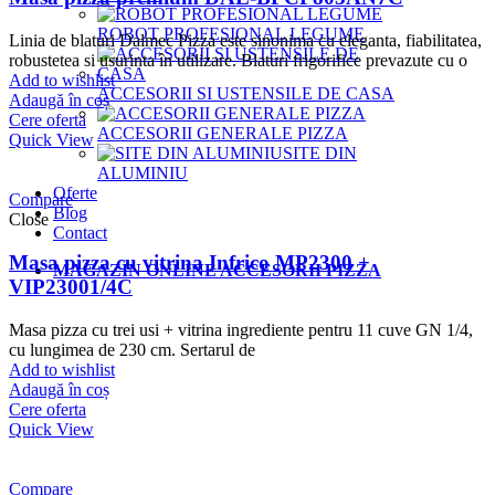
ROBOT PROFESIONAL LEGUME
Linia de blaturi Dalmec Pizza este sinonima cu eleganta, fiabilitatea,
robustetea si usurinta în utilizare. Blaturi frigorifice prevazute cu o
Add to wishlist
ACCESORII SI USTENSILE DE CASA
Adaugă în coș
Cere oferta
ACCESORII GENERALE PIZZA
Quick View
SITE DIN
ALUMINIU
Oferte
Compare
Blog
Close
Contact
Masa pizza cu vitrina Infrico MP2300 +
MAGAZIN ONLINE ACCESORII PIZZA
VIP23001/4C
Masa pizza cu trei usi + vitrina ingrediente pentru 11 cuve GN 1/4,
cu lungimea de 230 cm. Sertarul de
Add to wishlist
Adaugă în coș
Cere oferta
Quick View
Compare