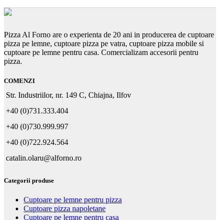
inițial
curent
fost:
97,50 €.
a
este:
150,00 €.
fost:
97,50 €.
150,00 €.
Pizza Al Forno are o experienta de 20 ani in producerea de cuptoare
pizza pe lemne, cuptoare pizza pe vatra, cuptoare pizza mobile si
cuptoare pe lemne pentru casa. Comercializam accesorii pentru
pizza.
COMENZI
Str. Industriilor, nr. 149 C, Chiajna, Ilfov
+40 (0)731.333.404
+40 (0)730.999.997
+40 (0)722.924.564
catalin.olaru@alforno.ro
Categorii produse
Cuptoare pe lemne pentru pizza
Cuptoare pizza napoletane
Cuptoare pe lemne pentru casa