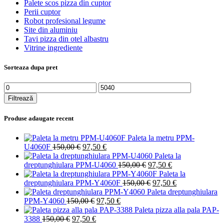
Palete scos pizza din cuptor
Perii cuptor
Robot profesional legume
Site din aluminiu
Tavi pizza din otel albastru
Vitrine ingrediente
Sorteaza dupa pret
Preț
Preț
minim
maxim
Filtrează
Produse adaugate recent
Paleta la metru PPM-
Prețul
Prețul
U4060F
150,00
€
97,50
€
inițial
curent
Paleta la
a
este:
Prețul
Prețul
dreptunghiulara PPM-U4060
150,00
€
97,50
€
fost:
97,50 €.
inițial
curent
Paleta la
150,00 €.
a
Prețul
este:
Prețul
dreptunghiulara PPM-Y4060F
150,00
€
97,50
€
fost:
inițial
97,50 €.
curent
Paleta dreptunghiulara
Prețul
Prețul
150,00 €.
a
este:
PPM-Y4060
150,00
€
97,50
€
inițial
curent
fost:
97,50 €.
Paleta pizza alla pala PAP-
Prețul
Prețul
a
este:
150,00 €.
3388
150,00
€
97,50
€