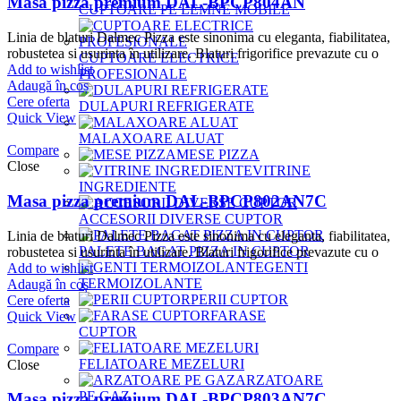
Masa pizza premium DAL-BPCP804AN
CUPTOARE PE LEMNE MOBILE
Linia de blaturi Dalmec Pizza este sinonima cu eleganta, fiabilitatea,
robustetea si usurinta în utilizare. Blaturi frigorifice prevazute cu o
CUPTOARE ELECTRICE
Add to wishlist
PROFESIONALE
Adaugă în coș
Cere oferta
DULAPURI REFRIGERATE
Quick View
MALAXOARE ALUAT
Compare
MESE PIZZA
Close
VITRINE
INGREDIENTE
Masa pizza premium DAL-BPCP802AN7C
ACCESORII DIVERSE CUPTOR
Linia de blaturi Dalmec Pizza este sinonima cu eleganta, fiabilitatea,
PALETE BAGAT PIZZA IN CUPTOR
robustetea si usurinta în utilizare. Blaturi frigorifice prevazute cu o
GENTI
Add to wishlist
TERMOIZOLANTE
Adaugă în coș
PERII CUPTOR
Cere oferta
FARASE
Quick View
CUPTOR
Compare
FELIATOARE MEZELURI
Close
ARZATOARE
PE GAZ
Masa pizza premium DAL-BPCP803AN7C