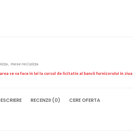
izza
,
mese reci pizza
ea se va face in lei la cursul de licitatie al bancii furnizorului in ziu
ESCRIERE
RECENZII (0)
CERE OFERTA