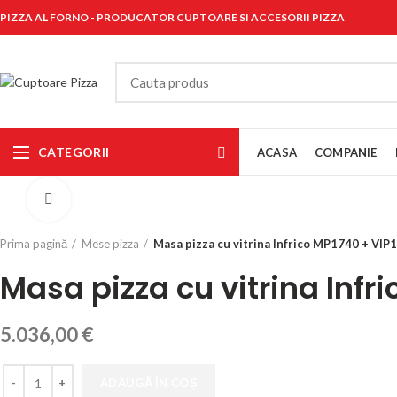
PIZZA AL FORNO - PRODUCATOR CUPTOARE SI ACCESORII PIZZA
CATEGORII
ACASA
COMPANIE
Click to enlarge
Prima pagină
Mese pizza
Masa pizza cu vitrina Infrico MP1740 + VI
Masa pizza cu vitrina Infr
5.036,00
€
Cantitate
ADAUGĂ ÎN COȘ