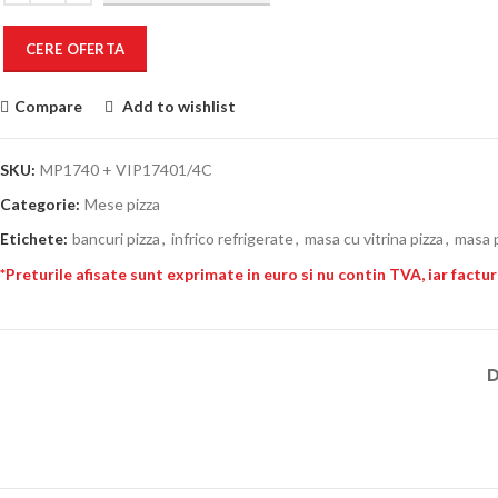
CERE OFERTA
Compare
Add to wishlist
SKU:
MP1740 + VIP17401/4C
Categorie:
Mese pizza
Etichete:
bancuri pizza
,
infrico refrigerate
,
masa cu vitrina pizza
,
masa p
*Preturile afisate sunt exprimate in euro si nu contin TVA, iar facturar
D