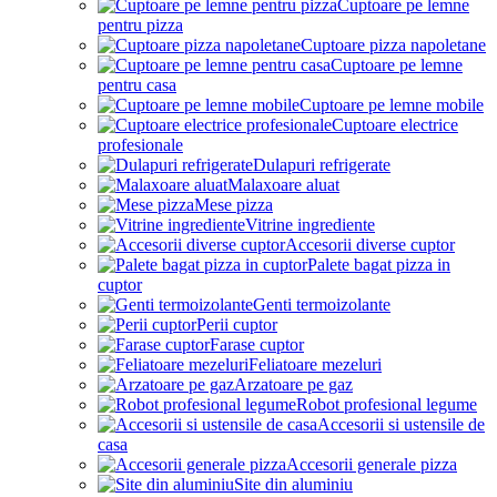
Cuptoare pe lemne
pentru pizza
Cuptoare pizza napoletane
Cuptoare pe lemne
pentru casa
Cuptoare pe lemne mobile
Cuptoare electrice
profesionale
Dulapuri refrigerate
Malaxoare aluat
Mese pizza
Vitrine ingrediente
Accesorii diverse cuptor
Palete bagat pizza in
cuptor
Genti termoizolante
Perii cuptor
Farase cuptor
Feliatoare mezeluri
Arzatoare pe gaz
Robot profesional legume
Accesorii si ustensile de
casa
Accesorii generale pizza
Site din aluminiu