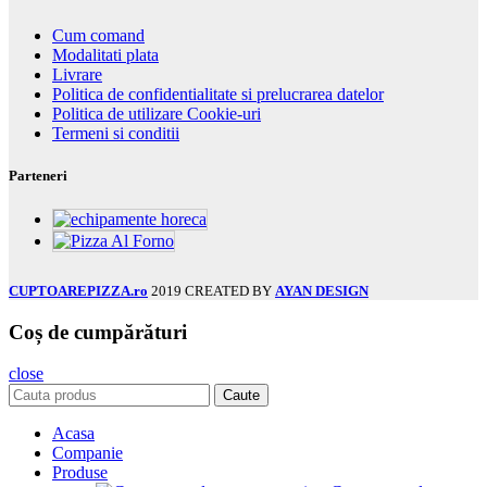
Cum comand
Modalitati plata
Livrare
Politica de confidentialitate si prelucrarea datelor
Politica de utilizare Cookie-uri
Termeni si conditii
Parteneri
CUPTOAREPIZZA.ro
2019 CREATED BY
AYAN DESIGN
Coș de cumpărături
close
Caute
Acasa
Companie
Produse