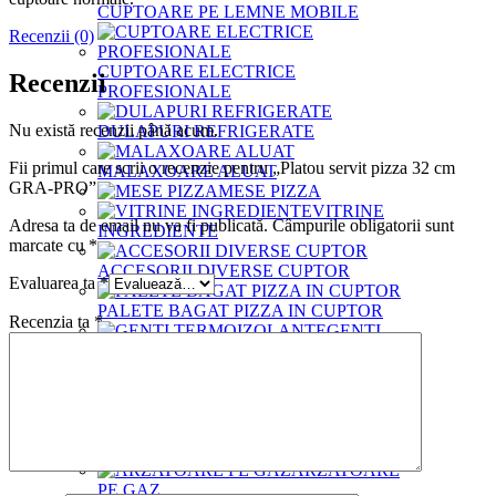
CUPTOARE PE LEMNE MOBILE
Recenzii (0)
CUPTOARE ELECTRICE
Recenzii
PROFESIONALE
Nu există recenzii până acum.
DULAPURI REFRIGERATE
Fii primul care scrii o recenzie pentru „Platou servit pizza 32 cm
MALAXOARE ALUAT
GRA-PRO”
MESE PIZZA
VITRINE
Adresa ta de email nu va fi publicată.
Câmpurile obligatorii sunt
INGREDIENTE
marcate cu
*
ACCESORII DIVERSE CUPTOR
Evaluarea ta
*
PALETE BAGAT PIZZA IN CUPTOR
Recenzia ta
*
GENTI
TERMOIZOLANTE
PERII CUPTOR
FARASE
CUPTOR
FELIATOARE MEZELURI
ARZATOARE
PE GAZ