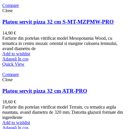
Compare
Close
Platou servit pizza 32 cm S-MT-MZPMW-PRO
14,90
€
Farfurie din portelan vitrificat model Mesopotamia Wood, cu
tematica in centru mozaic oriental si margine culoarea lemnului,
avand diametru de
Add to wishlist
Adaugă în coș
Quick View
Compare
Close
Platou servit pizza 32 cm ATR-PRO
18,60
€
Farfurie din portelan vitrificat model Terrain, cu tematica argila
nuantata, avand diametru de 320 mm. Datorita glazurii formate din
ingrediente
Add to wishlist
Adaugă în coș