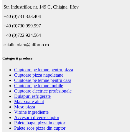
Str. Industriilor, nr. 149 C, Chiajna, Ilfov
+40 (0)731.333.404
+40 (0)730.999.997
+40 (0)722.924.564
catalin.olaru@alforno.ro
Categorii produse
Cuptoare pe lemne pentru pizza
Cuptoare pizza napoletane
Cuptoare pe lemne pentru casa
Cuptoare pe lemne mobile
Cuptoare electrice profesionale
Dulapuri refrigerate
Malaxoare aluat
Mese pizza
Vitrine ingrediente
Accesorii diverse cuptor
Palete bagat pizza in cuptor
Palete scos pizza din cuptor