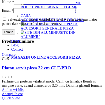
Nume
*
ROBOT PROFESIONAL LEGUME
Email
*
Salvează-mi numele, emailul și site-ul web în acest navigator
ACCESORII SI USTENSILE DE CASA
pentru data viitoare când o să comentez.
ACCESORII GENERALE PIZZA
SITE DIN
ALUMINIU
Produse similare
Oferte
Blog
Contact
Compare
MAGAZIN ONLINE ACCESORII PIZZA
Close
Platou servit pizza 32 cm CLF-PRO
13,50
€
Farfurie din portelan vitrificat model Calif, cu tematica florala si
margine aurie, avand diametru de 320 mm. Datorita glazurii formate
Add to wishlist
Adaugă în coș
Quick View