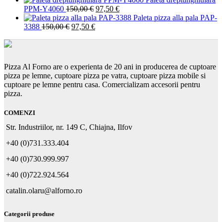
Prețul
Prețul
150,00 €.
a
este:
PPM-Y4060
150,00
€
97,50
€
inițial
curent
fost:
97,50 €.
Paleta pizza alla pala PAP-
Prețul
Prețul
a
este:
150,00 €.
3388
150,00
€
97,50
€
inițial
curent
fost:
97,50 €.
a
este:
150,00 €.
fost:
97,50 €.
150,00 €.
Pizza Al Forno are o experienta de 20 ani in producerea de cuptoare
pizza pe lemne, cuptoare pizza pe vatra, cuptoare pizza mobile si
cuptoare pe lemne pentru casa. Comercializam accesorii pentru
pizza.
COMENZI
Str. Industriilor, nr. 149 C, Chiajna, Ilfov
+40 (0)731.333.404
+40 (0)730.999.997
+40 (0)722.924.564
catalin.olaru@alforno.ro
Categorii produse