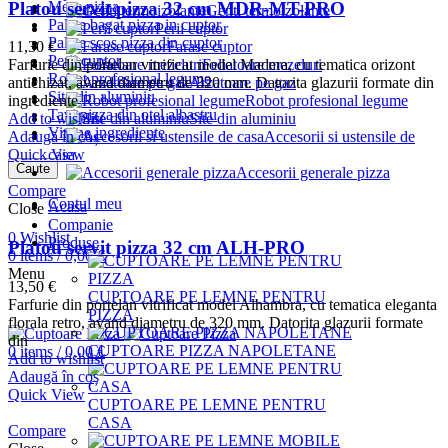
Platou servit pizza 32 cm MDR-MT-PRO
Mese pizza
Genti termoizolante
Palete bagat pizza in cuptor
Perii cuptor
Palete scos pizza din cuptor
Farase cuptor
11,30
€
Perii cuptor
Feliatoare mezeluri
Farfurie din portelan vitrificat model Madera, cu tematica orizont
Robot profesional legume
Arzatoare pe gaz
antichizat, avand diametru de 320 mm. Datorita glazurii formate din
Site din aluminiu
Robot profesional legume
ingrediente
Tavi pizza din otel albastru
Site din aluminiu
Add to wishlist
Vitrine ingrediente
Accesorii si ustensile de
Adaugă în coș
casa
Quick View
Caute
Accesorii generale pizza
Compare
Contul meu
Acasa
Close
Companie
0
Wishlist
Produse
Platou servit pizza 32 cm ALH-PRO
0
items
/
0,00
€
Menu
13,50
€
CUPTOARE PE LEMNE PENTRU
Farfurie din portelan vitrificat model Alhambra, cu tematica eleganta
PIZZA
florala retro, avand diametru de 320 mm. Datorita glazurii formate
din
CUPTOARE PIZZA NAPOLETANE
0
items
/
0,00
€
Add to wishlist
Adaugă în coș
Quick View
CUPTOARE PE LEMNE PENTRU
CASA
Compare