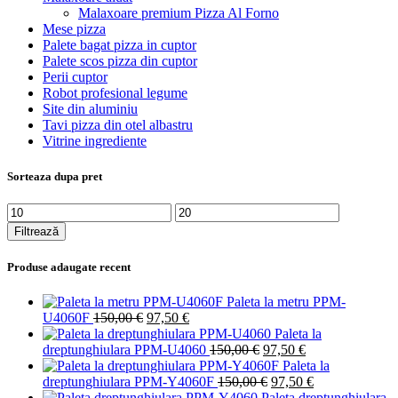
Malaxoare premium Pizza Al Forno
Mese pizza
Palete bagat pizza in cuptor
Palete scos pizza din cuptor
Perii cuptor
Robot profesional legume
Site din aluminiu
Tavi pizza din otel albastru
Vitrine ingrediente
Sorteaza dupa pret
Preț
Preț
minim
maxim
Filtrează
Produse adaugate recent
Paleta la metru PPM-
Prețul
Prețul
U4060F
150,00
€
97,50
€
inițial
curent
Paleta la
a
este:
Prețul
Prețul
dreptunghiulara PPM-U4060
150,00
€
97,50
€
fost:
97,50 €.
inițial
curent
Paleta la
150,00 €.
a
Prețul
este:
Prețul
dreptunghiulara PPM-Y4060F
150,00
€
97,50
€
fost:
inițial
97,50 €.
curent
Paleta dreptunghiulara