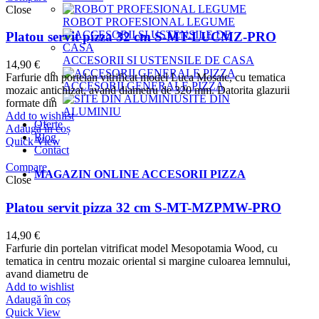
Close
ROBOT PROFESIONAL LEGUME
Platou servit pizza 32 cm S-MT-LUCMZ-PRO
ACCESORII SI USTENSILE DE CASA
14,90
€
Farfurie din portelan vitrificat model Luca Mosaic, cu tematica
ACCESORII GENERALE PIZZA
mozaic antichizat, avand diametru de 320 mm. Datorita glazurii
SITE DIN
formate din
ALUMINIU
Add to wishlist
Oferte
Adaugă în coș
Blog
Quick View
Contact
Compare
MAGAZIN ONLINE ACCESORII PIZZA
Close
Platou servit pizza 32 cm S-MT-MZPMW-PRO
14,90
€
Farfurie din portelan vitrificat model Mesopotamia Wood, cu
tematica in centru mozaic oriental si margine culoarea lemnului,
avand diametru de
Add to wishlist
Adaugă în coș
Quick View