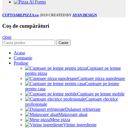
CUPTOAREPIZZA.ro
2019 CREATED BY
AYAN DESIGN
Coș de cumpărături
close
Caute
Acasa
Companie
Produse
Cuptoare pe lemne
pentru pizza
Cuptoare pizza napoletane
Cuptoare pe lemne
pentru casa
Cuptoare pe lemne mobile
Cuptoare electrice
profesionale
Dulapuri refrigerate
Malaxoare aluat
Mese pizza
Vitrine ingrediente