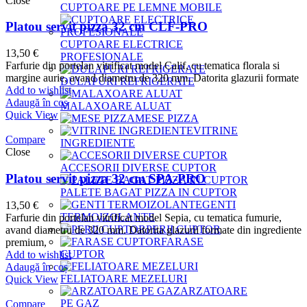
Close
CUPTOARE PE LEMNE MOBILE
Platou servit pizza 32 cm CLF-PRO
CUPTOARE ELECTRICE
13,50
€
PROFESIONALE
Farfurie din portelan vitrificat model Calif, cu tematica florala si
margine aurie, avand diametru de 320 mm. Datorita glazurii formate
DULAPURI REFRIGERATE
Add to wishlist
Adaugă în coș
MALAXOARE ALUAT
Quick View
MESE PIZZA
VITRINE
Compare
INGREDIENTE
Close
ACCESORII DIVERSE CUPTOR
Platou servit pizza 32 cm SPA-PRO
PALETE BAGAT PIZZA IN CUPTOR
GENTI
13,50
€
TERMOIZOLANTE
Farfurie din portelan vitrificat model Sepia, cu tematica fumurie,
PERII CUPTOR
avand diametru de 320 mm. Datorita glazurii formate din ingrediente
FARASE
premium,
CUPTOR
Add to wishlist
Adaugă în coș
FELIATOARE MEZELURI
Quick View
ARZATOARE
PE GAZ
Compare