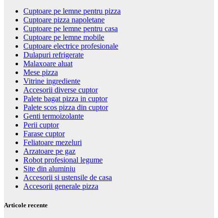
Cuptoare pe lemne pentru pizza
Cuptoare pizza napoletane
Cuptoare pe lemne pentru casa
Cuptoare pe lemne mobile
Cuptoare electrice profesionale
Dulapuri refrigerate
Malaxoare aluat
Mese pizza
Vitrine ingrediente
Accesorii diverse cuptor
Palete bagat pizza in cuptor
Palete scos pizza din cuptor
Genti termoizolante
Perii cuptor
Farase cuptor
Feliatoare mezeluri
Arzatoare pe gaz
Robot profesional legume
Site din aluminiu
Accesorii si ustensile de casa
Accesorii generale pizza
Articole recente