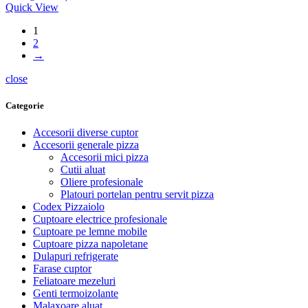
Quick View
1
2
→
close
Categorie
Accesorii diverse cuptor
Accesorii generale pizza
Accesorii mici pizza
Cutii aluat
Oliere profesionale
Platouri portelan pentru servit pizza
Codex Pizzaiolo
Cuptoare electrice profesionale
Cuptoare pe lemne mobile
Cuptoare pizza napoletane
Dulapuri refrigerate
Farase cuptor
Feliatoare mezeluri
Genti termoizolante
Malaxoare aluat