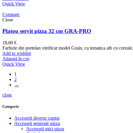
Quick View
Compare
Close
Platou servit pizza 32 cm GRA-PRO
18,60
€
Farfurie din portelan vitrificat model Grain, cu tematica alb cu cerea
Add to wishlist
Adaugă în coș
Quick View
1
2
→
close
Categorie
Accesorii diverse cuptor
Accesorii generale pizza
Accesorii mici pizza