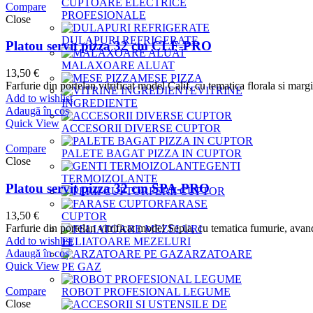
CUPTOARE ELECTRICE
Compare
PROFESIONALE
Close
DULAPURI REFRIGERATE
Platou servit pizza 32 cm CLF-PRO
MALAXOARE ALUAT
13,50
€
MESE PIZZA
Farfurie din portelan vitrificat model Calif, cu tematica florala si ma
VITRINE
Add to wishlist
INGREDIENTE
Adaugă în coș
Quick View
ACCESORII DIVERSE CUPTOR
Compare
PALETE BAGAT PIZZA IN CUPTOR
Close
GENTI
TERMOIZOLANTE
Platou servit pizza 32 cm SPA-PRO
PERII CUPTOR
FARASE
13,50
€
CUPTOR
Farfurie din portelan vitrificat model Sepia, cu tematica fumurie, av
Add to wishlist
FELIATOARE MEZELURI
Adaugă în coș
ARZATOARE
Quick View
PE GAZ
Compare
ROBOT PROFESIONAL LEGUME
Close