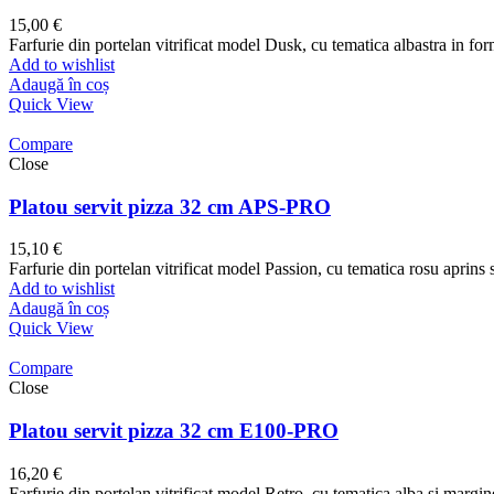
15,00
€
Farfurie din portelan vitrificat model Dusk, cu tematica albastra in f
Add to wishlist
Adaugă în coș
Quick View
Compare
Close
Platou servit pizza 32 cm APS-PRO
15,10
€
Farfurie din portelan vitrificat model Passion, cu tematica rosu aprins
Add to wishlist
Adaugă în coș
Quick View
Compare
Close
Platou servit pizza 32 cm E100-PRO
16,20
€
Farfurie din portelan vitrificat model Retro, cu tematica alba si marg