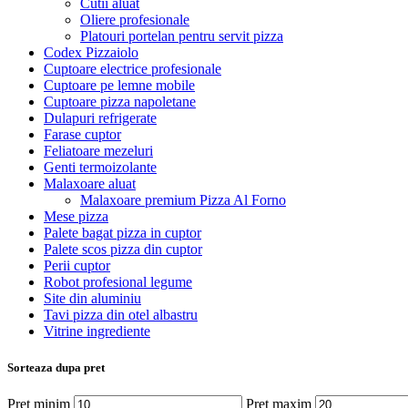
Cutii aluat
Oliere profesionale
Platouri portelan pentru servit pizza
Codex Pizzaiolo
Cuptoare electrice profesionale
Cuptoare pe lemne mobile
Cuptoare pizza napoletane
Dulapuri refrigerate
Farase cuptor
Feliatoare mezeluri
Genti termoizolante
Malaxoare aluat
Malaxoare premium Pizza Al Forno
Mese pizza
Palete bagat pizza in cuptor
Palete scos pizza din cuptor
Perii cuptor
Robot profesional legume
Site din aluminiu
Tavi pizza din otel albastru
Vitrine ingrediente
Sorteaza dupa pret
Preț minim
Preț maxim