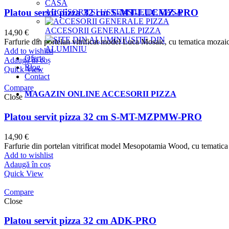
Platou servit pizza 32 cm S-MT-LUCMZ-PRO
ACCESORII SI USTENSILE DE CASA
ACCESORII GENERALE PIZZA
14,90
€
SITE DIN
Farfurie din portelan vitrificat model Luca Mosaic, cu tematica mozai
ALUMINIU
Add to wishlist
Oferte
Adaugă în coș
Blog
Quick View
Contact
Compare
MAGAZIN ONLINE ACCESORII PIZZA
Close
Platou servit pizza 32 cm S-MT-MZPMW-PRO
14,90
€
Farfurie din portelan vitrificat model Mesopotamia Wood, cu tematica
Add to wishlist
Adaugă în coș
Quick View
Compare
Close
Platou servit pizza 32 cm ADK-PRO