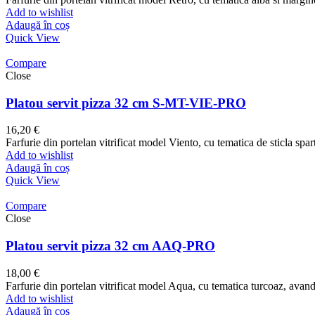
Add to wishlist
Adaugă în coș
Quick View
Compare
Close
Platou servit pizza 32 cm S-MT-VIE-PRO
16,20
€
Farfurie din portelan vitrificat model Viento, cu tematica de sticla spa
Add to wishlist
Adaugă în coș
Quick View
Compare
Close
Platou servit pizza 32 cm AAQ-PRO
18,00
€
Farfurie din portelan vitrificat model Aqua, cu tematica turcoaz, ava
Add to wishlist
Adaugă în coș