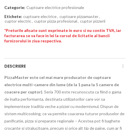
Categorie:
Cuptoare electrice profesionale
Etichete:
cuptoare electrice
,
cuptoare pizzamaster
,
cuptor electric
,
cuptor pizza profesional
,
cuptor pizzerii
*Preturile afisate sunt exprimate in euro si nu contin TVA, iar
facturarea se va face in lei la cursul de licitatie al bancii
furnizorului in ziua respectiva.
DESCRIERE
PizzaMaster este cel mai mare producator de cuptoare
electrice multi-camere din lume (de la 1 pana la 5 camere de
coacere per cuptor)
. Seria 700 este recunoscuta ca fiind o gama
de inalta performanta, destinata utilizatorilor care vor sa
implementeze traditia veche a pizzei cu modernismul. Dispun de
sistem multicooking, ce va permite coacerea tuturor produselor de
panificatie, pizza si preparate regionale – Acestea pot fi baghete
crocante si stralucitoare, precum si orice alt tip de paine, cum ar fi