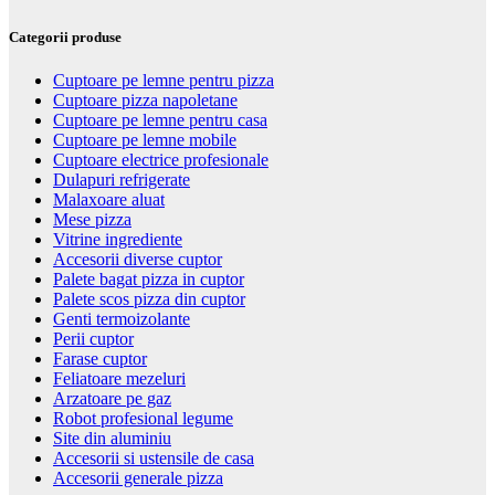
Categorii produse
Cuptoare pe lemne pentru pizza
Cuptoare pizza napoletane
Cuptoare pe lemne pentru casa
Cuptoare pe lemne mobile
Cuptoare electrice profesionale
Dulapuri refrigerate
Malaxoare aluat
Mese pizza
Vitrine ingrediente
Accesorii diverse cuptor
Palete bagat pizza in cuptor
Palete scos pizza din cuptor
Genti termoizolante
Perii cuptor
Farase cuptor
Feliatoare mezeluri
Arzatoare pe gaz
Robot profesional legume
Site din aluminiu
Accesorii si ustensile de casa
Accesorii generale pizza