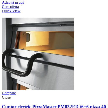
Adaugă în coș
Cere oferta
Quick View
Compare
Close
Cuptor electric PizzaMaster PM832ED (6+6 pizza 40