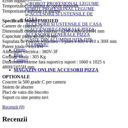
Ecran digital
Temporizator cu alarma de oprire manuala
ROBOT PROFESIONAL LEGUME
Temporizator automat cu alarma
Specificatii Model PM831ED
ACCESORII SI USTENSILE DE CASA
Camere de coacere : 1
Dimensiuni camera de coacere : 1230 x 820 x 210H mm
ACCESORII GENERALE PIZZA
Capacitate pizza 40 cm : 6 buc
SITE DIN
Suprafata de coacere refractara : 3 placi x 820 x 410 x 30H mm
ALUMINIU
Putere totala : 13,5 kW
Oferte
Alimentare electrica : 380V-3F
Blog
Greutate totala : 305 Kg
Contact
Dimensiuni externe fara suport/cu suport : 1660 x 1025 x
480H/1655H mm
MAGAZIN ONLINE ACCESORII PIZZA
OPTIONALE
Coacere la 500 grade C per camera
Sistem de aburire
Placi de vatra din biscotto
Suport cu sine pentru tavi
Recenzii (0)
Recenzii