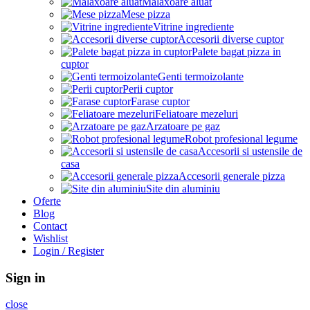
Malaxoare aluat
Mese pizza
Vitrine ingrediente
Accesorii diverse cuptor
Palete bagat pizza in
cuptor
Genti termoizolante
Perii cuptor
Farase cuptor
Feliatoare mezeluri
Arzatoare pe gaz
Robot profesional legume
Accesorii si ustensile de
casa
Accesorii generale pizza
Site din aluminiu
Oferte
Blog
Contact
Wishlist
Login / Register
Sign in
close