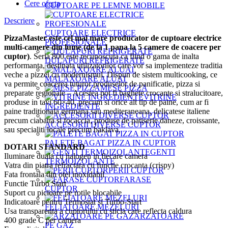
Cere oferta
CUPTOARE PE LEMNE MOBILE
Descriere
CUPTOARE ELECTRICE
PizzaMaster este cel mai mare producator de cuptoare electrice
PROFESIONALE
multi-camere din lume (de la 1 pana la 5 camere de coacere per
cuptor)
. Seria 800 este recunoscuta ca fiind o gama de inalta
DULAPURI REFRIGERATE
performanta, destinata utilizatorilor care vor sa implementeze traditia
veche a pizzei cu modernismul. Dispun de sistem multicooking, ce
MALAXOARE ALUAT
va permite coacerea tuturor produselor de panificatie, pizza si
MESE PIZZA
preparate regionale – Acestea pot fi baghete crocante si stralucitoare,
VITRINE
produse in tavi 60×40, precum si orice alt tip de paine, cum ar fi
INGREDIENTE
paine traditionala germana sau mediteraneana, delicatese italiene
precum ciabatta si focaccia, produse de patiserie daneze, croissante,
ACCESORII DIVERSE CUPTOR
sau specialiti locale precum baklava.
PALETE BAGAT PIZZA IN CUPTOR
DOTARI STANDARD
GENTI
Iluminare duala cu halogen in fiecare camera
TERMOIZOLANTE
Vatra din piatra refractara cu functie crocanta (crispy)
PERII CUPTOR
Fata frontala din otel inoxidabil
FARASE
Functie Turbo Start
CUPTOR
Suport cu picioare pe rotile blocabile
Indicatoare pentru Termostat si Turbo-Start
FELIATOARE MEZELURI
Usa transparenta a cuptorului cu sticla care reflecta caldura
ARZATOARE
400 grade C per camera
PE GAZ