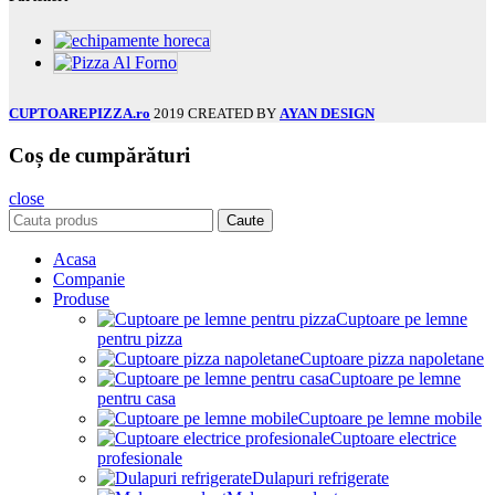
CUPTOAREPIZZA.ro
2019 CREATED BY
AYAN DESIGN
Coș de cumpărături
close
Caute
Acasa
Companie
Produse
Cuptoare pe lemne
pentru pizza
Cuptoare pizza napoletane
Cuptoare pe lemne
pentru casa
Cuptoare pe lemne mobile
Cuptoare electrice
profesionale
Dulapuri refrigerate