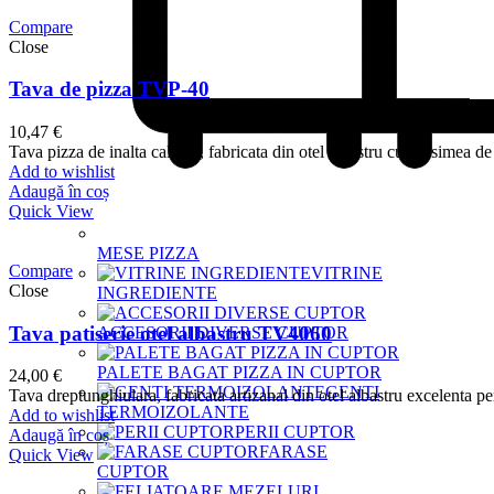
Compare
Close
Tava de pizza TVP-40
10,47
€
Tava pizza de inalta calitate, fabricata din otel albastru cu grosimea de
Add to wishlist
Adaugă în coș
Quick View
MESE PIZZA
Compare
VITRINE
Close
INGREDIENTE
Tava patiserie otel albastru TV4060
ACCESORII DIVERSE CUPTOR
PALETE BAGAT PIZZA IN CUPTOR
24,00
€
GENTI
Tava dreptunghiulara, fabricata artizanal din otel albastru excelenta pe
TERMOIZOLANTE
Add to wishlist
PERII CUPTOR
Adaugă în coș
FARASE
Quick View
CUPTOR