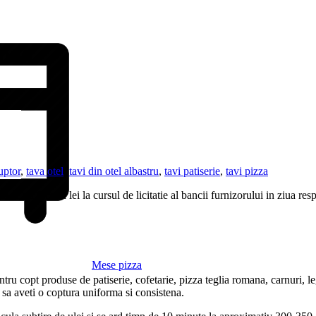
3040
uptor
,
tava otel
,
tavi din otel albastru
,
tavi patiserie
,
tavi pizza
 se va face in lei la cursul de licitatie al bancii furnizorului in ziua res
Mese pizza
pentru copt produse de patiserie, cofetarie, pizza teglia romana, carnuri
t sa aveti o coptura uniforma si consistena.