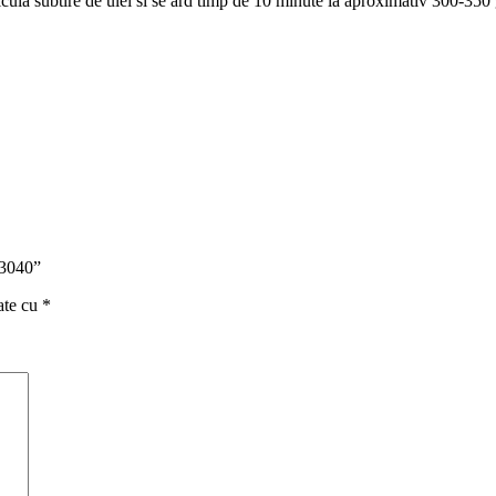
licula subtire de ulei si se ard timp de 10 minute la aproximativ 300-35
V3040”
ate cu
*