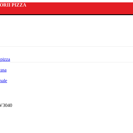
ORII PIZZA
 pizza
casa
nale
 TV3040