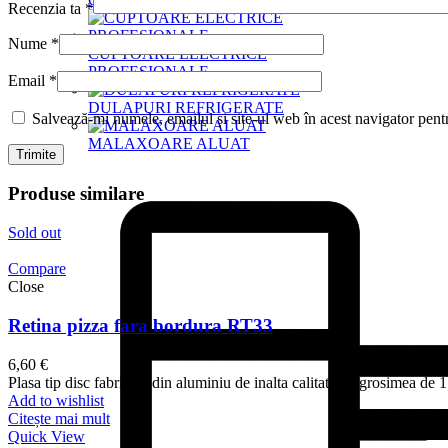
Recenzia ta
*
Nume
*
CUPTOARE ELECTRICE
PROFESIONALE
Email
*
DULAPURI REFRIGERATE
Salvează-mi numele, emailul și site-ul web în acest navigator pent
MALAXOARE ALUAT
Produse similare
Sold out
Compare
Close
Retina pizza fara bordura RT33
6,60
€
Plasa tip disc fabricata din aluminiu de inalta calitate cu grosimea de 1
Add to wishlist
Citește mai mult
Quick View