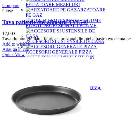
FELIATOARE MEZELURI
Compare
ARZATOARE
Close
PE GAZ
Tava patiserie otel albastru TV1540
ROBOT PROFESIONAL LEGUME
17,00
€
Tava dreptunghiulara, fabricata artizanal din otel albastru excelenta pe
ACCESORII SI USTENSILE DE CASA
Add to wishlist
Adaugă în coș
ACCESORII GENERALE PIZZA
Quick View
SITE DIN
ALUMINIU
Oferte
Blog
Contact
MAGAZIN ONLINE ACCESORII PIZZA