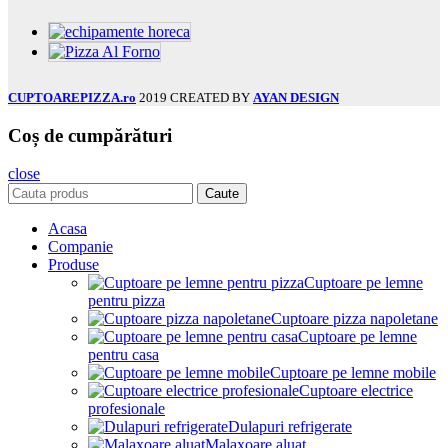
CUPTOAREPIZZA.ro
2019 CREATED BY
AYAN DESIGN
Coș de cumpărături
close
Caute
Acasa
Companie
Produse
Cuptoare pe lemne
pentru pizza
Cuptoare pizza napoletane
Cuptoare pe lemne
pentru casa
Cuptoare pe lemne mobile
Cuptoare electrice
profesionale
Dulapuri refrigerate
Malaxoare aluat