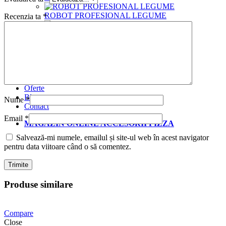
ROBOT PROFESIONAL LEGUME
Recenzia ta
*
ACCESORII SI USTENSILE DE CASA
ACCESORII GENERALE PIZZA
SITE DIN
ALUMINIU
Oferte
Blog
Nume
*
Contact
Email
*
MAGAZIN ONLINE ACCESORII PIZZA
Salvează-mi numele, emailul și site-ul web în acest navigator
pentru data viitoare când o să comentez.
Produse similare
Compare
Close