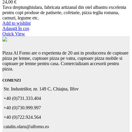
24,00
€
Tava dreptunghiulara, fabricata artizanal din otel albastru excelenta
pentru copt produse de patiserie, cofetarie, pizza teglia romana,
carnuri, legume etc.
Add to wishlist
Adaugă în coș
Quick View
Pizza Al Forno are o experienta de 20 ani in producerea de cuptoare
pizza pe lemne, cuptoare pizza pe vatra, cuptoare pizza mobile si
cuptoare pe lemne pentru casa. Comercializam accesorii pentru
pizza.
COMENZI
Str. Industriilor, nr. 149 C, Chiajna, Ilfov
+40 (0)731.333.404
+40 (0)730.999.997
+40 (0)722.924.564
catalin.olaru@alforno.ro