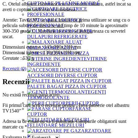
CUPTOARE PE LEMNE MOBILE
C. Otelul albastru elibereaza lent si constant caldura, astfel incat sa
aveti o coptura uniforma si consistena.
Atentie: Tavile NU se spala. Inainte de prima utilizare se ung cu o
CUPTOARE ELECTRICE
pelicula subtire de ulei si se ard timp de 10 minute la aproximativ
PROFESIONALE
300-350 grade C. Murdaria in exces se indeparteaza cu servetel
uscat.
DULAPURI REFRIGERATE
Dimensiuni externe : 145x390x20H mm
MALAXOARE ALUAT
Dimensiuni interne : 139x380x19H mm
MESE PIZZA
Greutate : 530 g
VITRINE
INGREDIENTE
Recenzii (0)
ACCESORII DIVERSE CUPTOR
Recenzii
PALETE BAGAT PIZZA IN CUPTOR
GENTI
Nu există recenzii până acum.
TERMOIZOLANTE
PERII CUPTOR
Fii primul care scrii o recenzie pentru „Tava patiserie otel albastru
FARASE
TV1540”
CUPTOR
Adresa ta de email nu va fi publicată.
Câmpurile obligatorii sunt
FELIATOARE MEZELURI
marcate cu
*
ARZATOARE
PE GAZ
Evaluarea ta
*