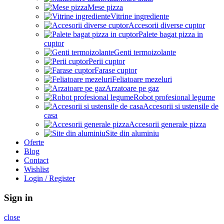
Mese pizza
Vitrine ingrediente
Accesorii diverse cuptor
Palete bagat pizza in
cuptor
Genti termoizolante
Perii cuptor
Farase cuptor
Feliatoare mezeluri
Arzatoare pe gaz
Robot profesional legume
Accesorii si ustensile de
casa
Accesorii generale pizza
Site din aluminiu
Oferte
Blog
Contact
Wishlist
Login / Register
Sign in
close