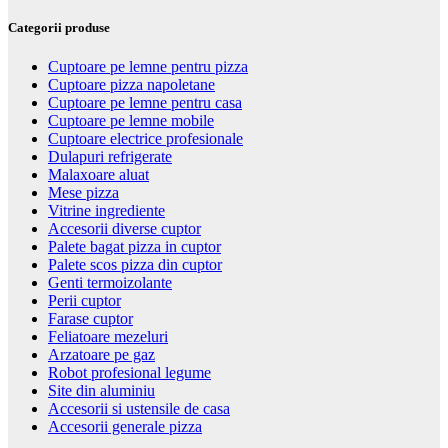
Categorii produse
Cuptoare pe lemne pentru pizza
Cuptoare pizza napoletane
Cuptoare pe lemne pentru casa
Cuptoare pe lemne mobile
Cuptoare electrice profesionale
Dulapuri refrigerate
Malaxoare aluat
Mese pizza
Vitrine ingrediente
Accesorii diverse cuptor
Palete bagat pizza in cuptor
Palete scos pizza din cuptor
Genti termoizolante
Perii cuptor
Farase cuptor
Feliatoare mezeluri
Arzatoare pe gaz
Robot profesional legume
Site din aluminiu
Accesorii si ustensile de casa
Accesorii generale pizza