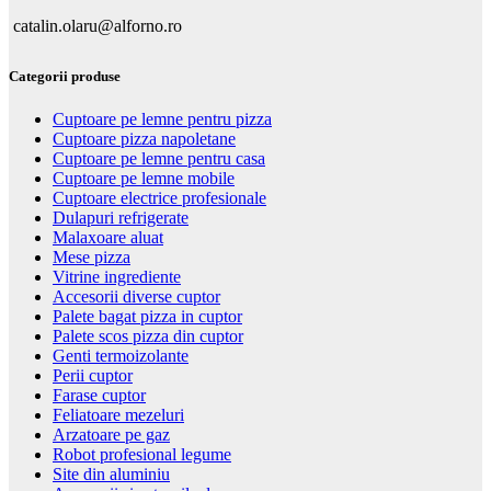
catalin.olaru@alforno.ro
Categorii produse
Cuptoare pe lemne pentru pizza
Cuptoare pizza napoletane
Cuptoare pe lemne pentru casa
Cuptoare pe lemne mobile
Cuptoare electrice profesionale
Dulapuri refrigerate
Malaxoare aluat
Mese pizza
Vitrine ingrediente
Accesorii diverse cuptor
Palete bagat pizza in cuptor
Palete scos pizza din cuptor
Genti termoizolante
Perii cuptor
Farase cuptor
Feliatoare mezeluri
Arzatoare pe gaz
Robot profesional legume
Site din aluminiu