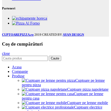
Parteneri
CUPTOAREPIZZA.ro
2019 CREATED BY
AYAN DESIGN
Coș de cumpărături
close
Caute
Acasa
Companie
Produse
Cuptoare pe lemne
pentru pizza
Cuptoare pizza napoletane
Cuptoare pe lemne
pentru casa
Cuptoare pe lemne mobile
Cuptoare electrice