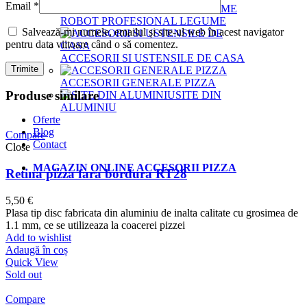
Email
*
ROBOT PROFESIONAL LEGUME
Salvează-mi numele, emailul și site-ul web în acest navigator
pentru data viitoare când o să comentez.
ACCESORII SI USTENSILE DE CASA
ACCESORII GENERALE PIZZA
Produse similare
SITE DIN
ALUMINIU
Oferte
Blog
Compare
Contact
Close
MAGAZIN ONLINE ACCESORII PIZZA
Retina pizza fara bordura RT28
5,50
€
Plasa tip disc fabricata din aluminiu de inalta calitate cu grosimea de
1.1 mm, ce se utilizeaza la coacerei pizzei
Add to wishlist
Adaugă în coș
Quick View
Sold out
Compare