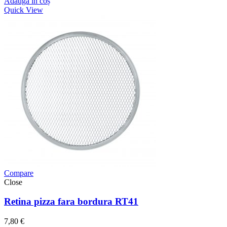
Adaugă în coș
Quick View
Compare
Close
Retina pizza fara bordura RT41
7,80
€