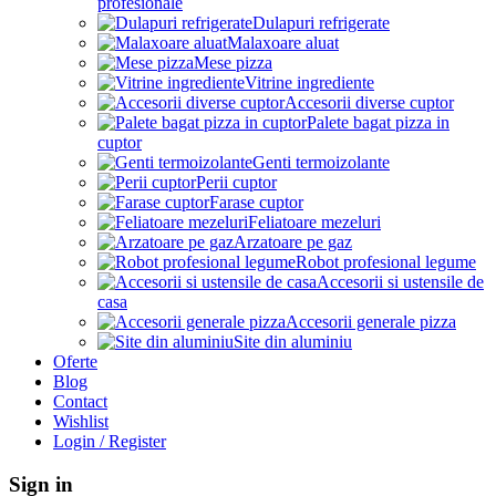
profesionale
Dulapuri refrigerate
Malaxoare aluat
Mese pizza
Vitrine ingrediente
Accesorii diverse cuptor
Palete bagat pizza in
cuptor
Genti termoizolante
Perii cuptor
Farase cuptor
Feliatoare mezeluri
Arzatoare pe gaz
Robot profesional legume
Accesorii si ustensile de
casa
Accesorii generale pizza
Site din aluminiu
Oferte
Blog
Contact
Wishlist
Login / Register
Sign in