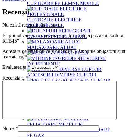
CUPTOARE PE LEMNE MOBILE
Recenzii
CUPTOARE ELECTRICE
Nu există recenzii până acum.
PROFESIONALE
Fii primul care scrii o recenzie pentru „Retina pizza cu bordura
DULAPURI REFRIGERATE
RTB45”
MALAXOARE ALUAT
Adresa ta de email nu va fi publicată.
Câmpurile obligatorii sunt
MESE PIZZA
marcate cu
*
VITRINE
INGREDIENTE
Evaluarea ta
*
ACCESORII DIVERSE CUPTOR
Recenzia ta
*
PALETE BAGAT PIZZA IN CUPTOR
GENTI
TERMOIZOLANTE
PERII CUPTOR
FARASE
CUPTOR
FELIATOARE MEZELURI
Nume
*
ARZATOARE
PE GAZ