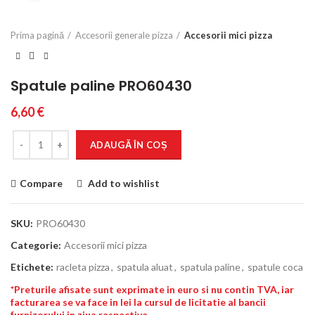
Prima pagină
Accesorii generale pizza
Accesorii mici pizza
Spatule paline PRO60430
6,60
€
Cantitate
ADAUGĂ ÎN COȘ
Compare
Add to wishlist
SKU:
PRO60430
Categorie:
Accesorii mici pizza
Etichete:
racleta pizza
,
spatula aluat
,
spatula paline
,
spatule coca
*Preturile afisate sunt exprimate in euro si nu contin TVA, iar
facturarea se va face in lei la cursul de licitatie al bancii
furnizorului in ziua respectiva.