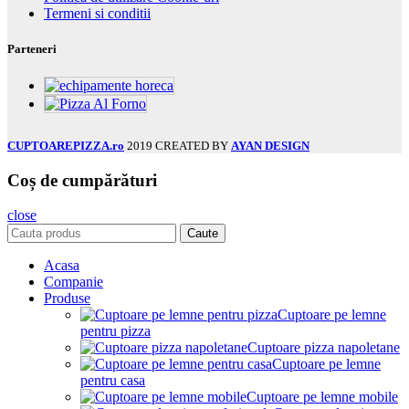
Termeni si conditii
Parteneri
CUPTOAREPIZZA.ro
2019 CREATED BY
AYAN DESIGN
Coș de cumpărături
close
Caute
Acasa
Companie
Produse
Cuptoare pe lemne
pentru pizza
Cuptoare pizza napoletane
Cuptoare pe lemne
pentru casa
Cuptoare pe lemne mobile