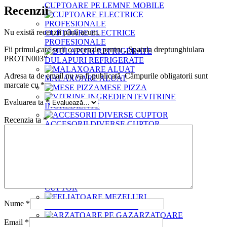
CUPTOARE PE LEMNE MOBILE
Recenzii
Nu există recenzii până acum.
CUPTOARE ELECTRICE
PROFESIONALE
Fii primul care scrii o recenzie pentru „Spatula dreptunghiulara
PROTN003”
DULAPURI REFRIGERATE
Adresa ta de email nu va fi publicată.
Câmpurile obligatorii sunt
MALAXOARE ALUAT
marcate cu
*
MESE PIZZA
VITRINE
Evaluarea ta
*
INGREDIENTE
Recenzia ta
*
ACCESORII DIVERSE CUPTOR
PALETE BAGAT PIZZA IN CUPTOR
GENTI
TERMOIZOLANTE
PERII CUPTOR
FARASE
CUPTOR
Nume
*
FELIATOARE MEZELURI
ARZATOARE
Email
*
PE GAZ