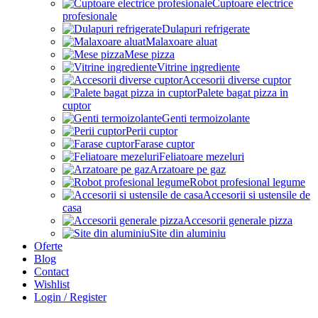
Cuptoare electrice
profesionale
Dulapuri refrigerate
Malaxoare aluat
Mese pizza
Vitrine ingrediente
Accesorii diverse cuptor
Palete bagat pizza in
cuptor
Genti termoizolante
Perii cuptor
Farase cuptor
Feliatoare mezeluri
Arzatoare pe gaz
Robot profesional legume
Accesorii si ustensile de
casa
Accesorii generale pizza
Site din aluminiu
Oferte
Blog
Contact
Wishlist
Login / Register