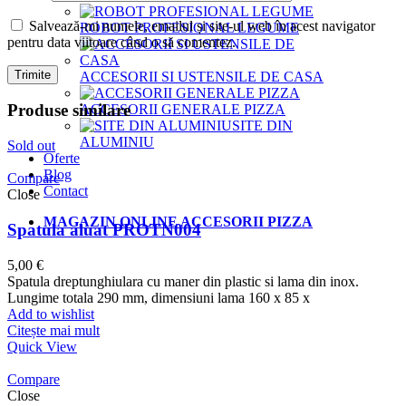
Salvează-mi numele, emailul și site-ul web în acest navigator
ROBOT PROFESIONAL LEGUME
pentru data viitoare când o să comentez.
ACCESORII SI USTENSILE DE CASA
Produse similare
ACCESORII GENERALE PIZZA
SITE DIN
ALUMINIU
Sold out
Oferte
Blog
Compare
Contact
Close
MAGAZIN ONLINE ACCESORII PIZZA
Spatula aluat PROTN004
5,00
€
Spatula dreptunghiulara cu maner din plastic si lama din inox.
Lungime totala 290 mm, dimensiuni lama 160 x 85 x
Add to wishlist
Citește mai mult
Quick View
Compare
Close