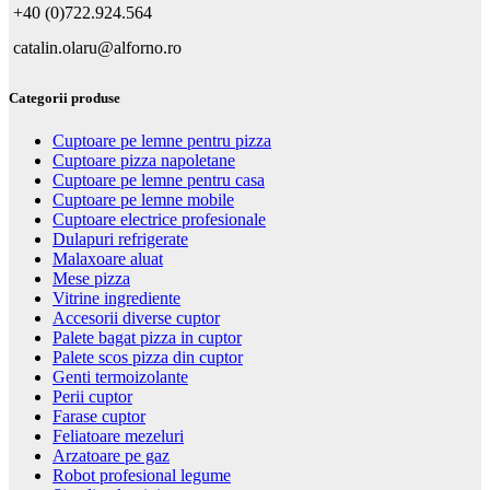
+40 (0)722.924.564
catalin.olaru@alforno.ro
Categorii produse
Cuptoare pe lemne pentru pizza
Cuptoare pizza napoletane
Cuptoare pe lemne pentru casa
Cuptoare pe lemne mobile
Cuptoare electrice profesionale
Dulapuri refrigerate
Malaxoare aluat
Mese pizza
Vitrine ingrediente
Accesorii diverse cuptor
Palete bagat pizza in cuptor
Palete scos pizza din cuptor
Genti termoizolante
Perii cuptor
Farase cuptor
Feliatoare mezeluri
Arzatoare pe gaz
Robot profesional legume