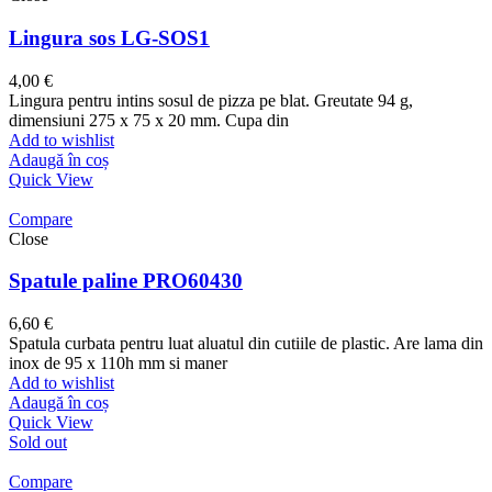
Lingura sos LG-SOS1
4,00
€
Lingura pentru intins sosul de pizza pe blat. Greutate 94 g,
dimensiuni 275 x 75 x 20 mm. Cupa din
Add to wishlist
Adaugă în coș
Quick View
Compare
Close
Spatule paline PRO60430
6,60
€
Spatula curbata pentru luat aluatul din cutiile de plastic. Are lama din
inox de 95 x 110h mm si maner
Add to wishlist
Adaugă în coș
Quick View
Sold out
Compare