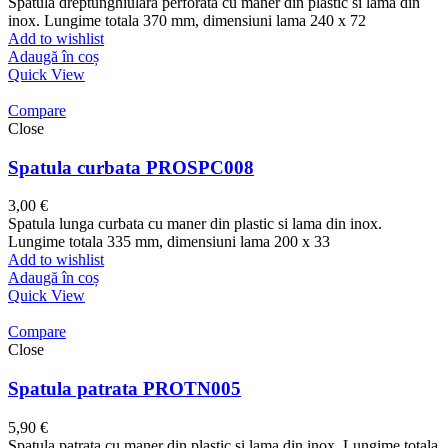
Spatula dreptunghiulara perforata cu maner din plastic si lama din
inox. Lungime totala 370 mm, dimensiuni lama 240 x 72
Add to wishlist
Adaugă în coș
Quick View
Compare
Close
Spatula curbata PROSPC008
3,00
€
Spatula lunga curbata cu maner din plastic si lama din inox.
Lungime totala 335 mm, dimensiuni lama 200 x 33
Add to wishlist
Adaugă în coș
Quick View
Compare
Close
Spatula patrata PROTN005
5,90
€
Spatula patrata cu maner din plastic si lama din inox. Lungime totala