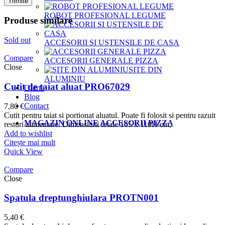
ROBOT PROFESIONAL LEGUME
Produse similare
Sold out
ACCESORII SI USTENSILE DE CASA
Compare
ACCESORII GENERALE PIZZA
Close
SITE DIN
ALUMINIU
Cutit de taiat aluat PRO67029
Oferte
Blog
Contact
7,80
€
Cutit pentru taiat si portionat aluatul. Poate fi folosit si pentru razuit
MAGAZIN ONLINE ACCESORII PIZZA
resturi alimentare. Dimensiuni totale 165 x 110H cm,
Add to wishlist
Citește mai mult
Quick View
Compare
Close
Spatula dreptunghiulara PROTN001
5,40
€