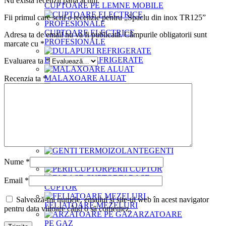
Nu există recenzii până acum.
CUPTOARE PE LEMNE MOBILE
Fii primul care scrii o recenzie pentru „Spaclu din inox TR125”
CUPTOARE ELECTRICE
Adresa ta de email nu va fi publicată.
Câmpurile obligatorii sunt
PROFESIONALE
marcate cu
*
DULAPURI REFRIGERATE
Evaluarea ta
*
MALAXOARE ALUAT
Recenzia ta
*
MESE PIZZA
VITRINE
INGREDIENTE
ACCESORII DIVERSE CUPTOR
PALETE BAGAT PIZZA IN CUPTOR
GENTI
TERMOIZOLANTE
Nume
*
PERII CUPTOR
FARASE
Email
*
CUPTOR
Salvează-mi numele, emailul și site-ul web în acest navigator
FELIATOARE MEZELURI
pentru data viitoare când o să comentez.
ARZATOARE
PE GAZ