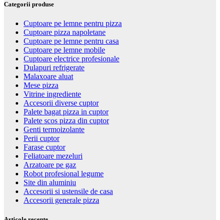
Categorii produse
Cuptoare pe lemne pentru pizza
Cuptoare pizza napoletane
Cuptoare pe lemne pentru casa
Cuptoare pe lemne mobile
Cuptoare electrice profesionale
Dulapuri refrigerate
Malaxoare aluat
Mese pizza
Vitrine ingrediente
Accesorii diverse cuptor
Palete bagat pizza in cuptor
Palete scos pizza din cuptor
Genti termoizolante
Perii cuptor
Farase cuptor
Feliatoare mezeluri
Arzatoare pe gaz
Robot profesional legume
Site din aluminiu
Accesorii si ustensile de casa
Accesorii generale pizza
Articole recente