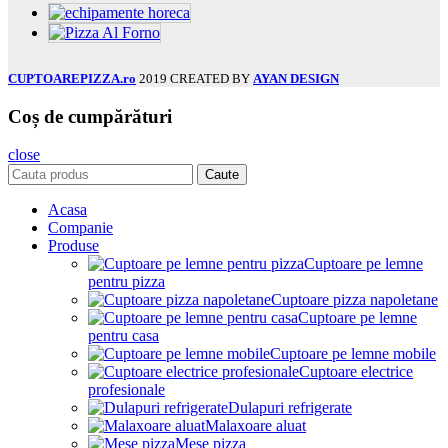
CUPTOAREPIZZA.ro
2019 CREATED BY
AYAN DESIGN
Coș de cumpărături
close
Caute
Acasa
Companie
Produse
Cuptoare pe lemne
pentru pizza
Cuptoare pizza napoletane
Cuptoare pe lemne
pentru casa
Cuptoare pe lemne mobile
Cuptoare electrice
profesionale
Dulapuri refrigerate
Malaxoare aluat
Mese pizza