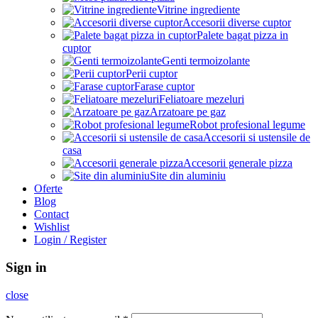
Vitrine ingrediente
Accesorii diverse cuptor
Palete bagat pizza in
cuptor
Genti termoizolante
Perii cuptor
Farase cuptor
Feliatoare mezeluri
Arzatoare pe gaz
Robot profesional legume
Accesorii si ustensile de
casa
Accesorii generale pizza
Site din aluminiu
Oferte
Blog
Contact
Wishlist
Login / Register
Sign in
close