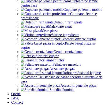
Cuptoare pe lemne
pentru casa
Cuptoare pe lemne mobile
Cuptoare electrice
profesionale
Dulapuri refrigerate
Malaxoare aluat
Mese pizza
Vitrine ingrediente
Accesorii diverse cuptor
Palete bagat pizza in
cuptor
Genti termoizolante
Perii cuptor
Farase cuptor
Feliatoare mezeluri
Arzatoare pe gaz
Robot profesional legume
Accesorii si ustensile de
casa
Accesorii generale pizza
Site din aluminiu
Oferte
Blog
Contact