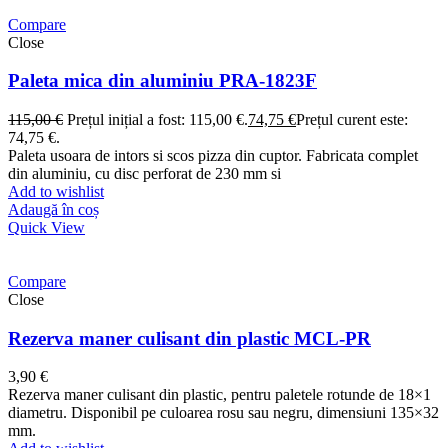
Compare
Close
Paleta mica din aluminiu PRA-1823F
115,00
€
Prețul inițial a fost: 115,00 €.
74,75
€
Prețul curent este:
74,75 €.
Paleta usoara de intors si scos pizza din cuptor. Fabricata complet
din aluminiu, cu disc perforat de 230 mm si
Add to wishlist
Adaugă în coș
Quick View
Compare
Close
Rezerva maner culisant din plastic MCL-PR
3,90
€
Rezerva maner culisant din plastic, pentru paletele rotunde de 18×1
diametru. Disponibil pe culoarea rosu sau negru, dimensiuni 135×32
mm.