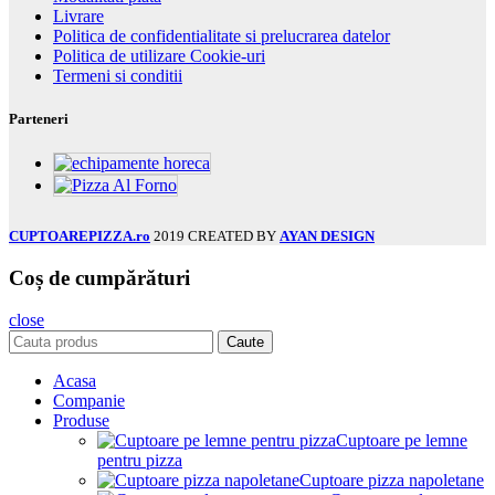
Livrare
Politica de confidentialitate si prelucrarea datelor
Politica de utilizare Cookie-uri
Termeni si conditii
Parteneri
CUPTOAREPIZZA.ro
2019 CREATED BY
AYAN DESIGN
Coș de cumpărături
close
Caute
Acasa
Companie
Produse
Cuptoare pe lemne
pentru pizza
Cuptoare pizza napoletane