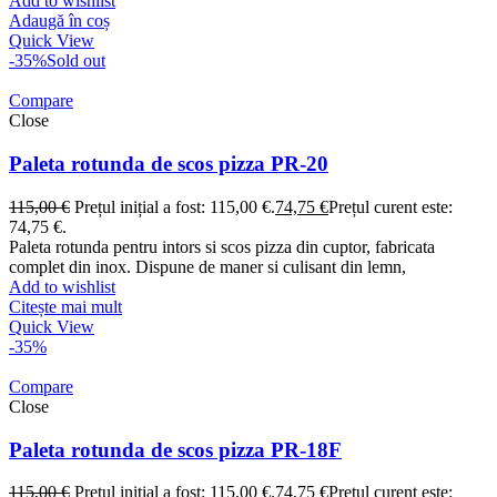
Add to wishlist
Adaugă în coș
Quick View
-35%
Sold out
Compare
Close
Paleta rotunda de scos pizza PR-20
115,00
€
Prețul inițial a fost: 115,00 €.
74,75
€
Prețul curent este:
74,75 €.
Paleta rotunda pentru intors si scos pizza din cuptor, fabricata
complet din inox. Dispune de maner si culisant din lemn,
Add to wishlist
Citește mai mult
Quick View
-35%
Compare
Close
Paleta rotunda de scos pizza PR-18F
115,00
€
Prețul inițial a fost: 115,00 €.
74,75
€
Prețul curent este: