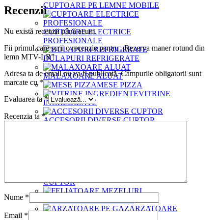
CUPTOARE PE LEMNE MOBILE
Recenzii
Nu există recenzii până acum.
CUPTOARE ELECTRICE
PROFESIONALE
Fii primul care scrii o recenzie pentru „Rezerva maner rotund din
lemn MTV-LR”
DULAPURI REFRIGERATE
Adresa ta de email nu va fi publicată.
Câmpurile obligatorii sunt
MALAXOARE ALUAT
marcate cu
*
MESE PIZZA
VITRINE
Evaluarea ta
*
INGREDIENTE
Recenzia ta
*
ACCESORII DIVERSE CUPTOR
PALETE BAGAT PIZZA IN CUPTOR
GENTI
TERMOIZOLANTE
PERII CUPTOR
FARASE
CUPTOR
Nume
*
FELIATOARE MEZELURI
ARZATOARE
Email
*
PE GAZ