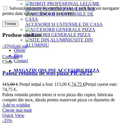
Salvează-mi numele, emailul și site-ul web în acest navigator
ROBOT PROFESIONAL LEGUME
pentru data viitoare când o să comentez.
ACCESORII SI USTENSILE DE CASA
Produse similare
ACCESORII GENERALE PIZZA
SITE DIN
ALUMINIU
-35%
Sold out
Oferte
Blog
Compare
Contact
Close
MAGAZIN ONLINE ACCESORII PIZZA
Paleta rotunda de scos pizza PR-20/25
115,00
€
Prețul inițial a fost: 115,00 €.
74,75
€
Prețul curent este:
74,75 €.
Paleta rotunda pentru intors si scos pizza din cuptor, fabricata
complet din inox, ideala pentru manevrat pizza cu diametru de
Add to wishlist
Citește mai mult
Quick View
-35%