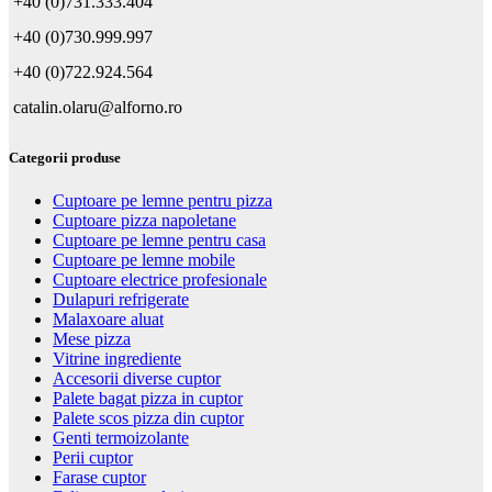
+40 (0)731.333.404
+40 (0)730.999.997
+40 (0)722.924.564
catalin.olaru@alforno.ro
Categorii produse
Cuptoare pe lemne pentru pizza
Cuptoare pizza napoletane
Cuptoare pe lemne pentru casa
Cuptoare pe lemne mobile
Cuptoare electrice profesionale
Dulapuri refrigerate
Malaxoare aluat
Mese pizza
Vitrine ingrediente
Accesorii diverse cuptor
Palete bagat pizza in cuptor
Palete scos pizza din cuptor
Genti termoizolante
Perii cuptor
Farase cuptor