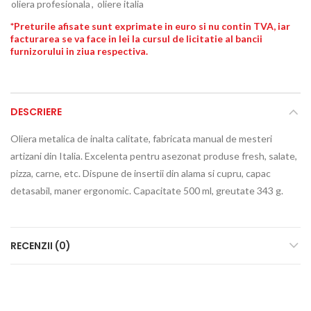
oliera profesionala
,
oliere italia
*Preturile afisate sunt exprimate in euro si nu contin TVA, iar
facturarea se va face in lei la cursul de licitatie al bancii
furnizorului in ziua respectiva.
DESCRIERE
Oliera metalica de inalta calitate, fabricata manual de mesteri
artizani din Italia. Excelenta pentru asezonat produse fresh, salate,
pizza, carne, etc. Dispune de insertii din alama si cupru, capac
detasabil, maner ergonomic. Capacitate 500 ml, greutate 343 g.
RECENZII (0)