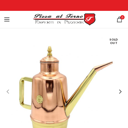
0
SOLD
OUT