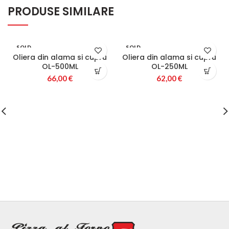
PRODUSE SIMILARE
SOLD
SOLD
OUT
OUT
Oliera din alama si cupru
Oliera din alama si cupru
OL-500ML
OL-250ML
66,00
€
62,00
€