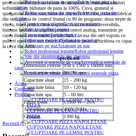
Palete bagat pizza in
profesionistilor care au nevoie de un aparat de framantat aluaturi
cuptor
sofisticate, cu hidratare de pana la 100%. Cuva, gratarul si
Palete scos pizza din
spargatorul de blat sunt fabricate din inox AISI304, exterior fabricat
cuptor
din otel, panou de control frontal cu 99 de programe, doua trepte de
Genti termoizolante
viteza, timer pentru cuva si spirala, cuva cu rotatie reversibila,
Perii cuptor
butoane laterale de urgenta pentru control analog, transmisie pe
Farase cuptor
curea dintata cu rulmenti prelubrifiati, carcasa din otel vopsita cu
Feliatoare mezeluri
pulberi epoxidice non toxice. Optional se poate achizitiona cu capac
Arzatoare pe gaz
la cuva din ABS.
Robot profesional legume
Site din aluminiu
Specificatii
Accesorii si ustensile de
Dimensiuni externe
950 x 1560 x 1600H mm
casa
Rotatii trepte viteza
98/196 rpm
Accesorii generale pizza
Capacitate aluat
15 – 200 kg
Acasa
Capacitate faina
10 – 120 kg
Companie
Produse
Capacitate apa
5 – 60 litri
Putere totala
13500 W – 20A
Alimentare electrica
400V/50Hz
CUPTOARE PE LEMNE PENTRU
PIZZA
Greutate
1300 kg
Recenzii (0)
CUPTOARE PIZZA NAPOLETANE