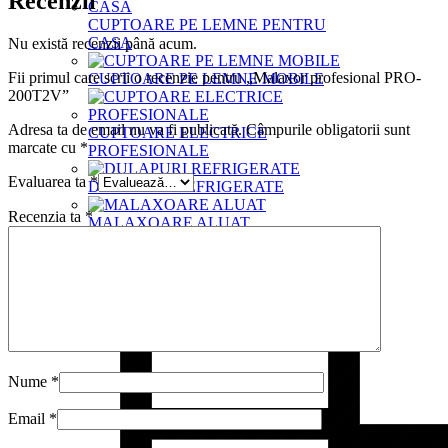
Recenzii
CUPTOARE PE LEMNE PENTRU
CASA
Nu există recenzii până acum.
Fii primul care scrii o recenzie pentru „Malaxor profesional PRO-
CUPTOARE PE LEMNE MOBILE
200T2V”
Adresa ta de email nu va fi publicată.
Câmpurile obligatorii sunt
CUPTOARE ELECTRICE
marcate cu
*
PROFESIONALE
Evaluarea ta
*
DULAPURI REFRIGERATE
Recenzia ta
*
MALAXOARE ALUAT
Nume
*
Email
*