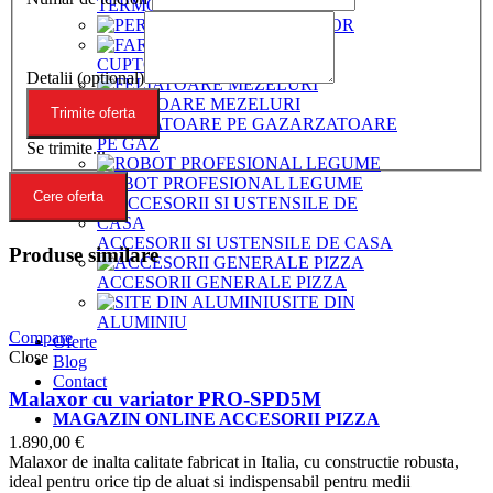
TERMOIZOLANTE
PERII CUPTOR
FARASE
CUPTOR
Detalii (optional)
FELIATOARE MEZELURI
ARZATOARE
PE GAZ
Se trimite...
ROBOT PROFESIONAL LEGUME
Cere oferta
ACCESORII SI USTENSILE DE CASA
Produse similare
ACCESORII GENERALE PIZZA
SITE DIN
ALUMINIU
Compare
Oferte
Close
Blog
Contact
Malaxor cu variator PRO-SPD5M
MAGAZIN ONLINE ACCESORII PIZZA
1.890,00
€
Malaxor de inalta calitate fabricat in Italia, cu constructie robusta,
ideal pentru orice tip de aluat si indispensabil pentru medii