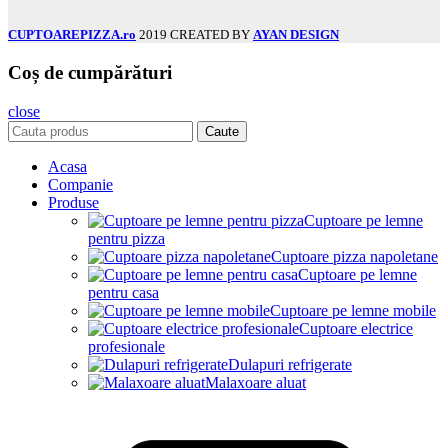
CUPTOAREPIZZA.ro
2019 CREATED BY
AYAN DESIGN
Coș de cumpărături
close
Caute
Acasa
Companie
Produse
Cuptoare pe lemne
pentru pizza
Cuptoare pizza napoletane
Cuptoare pe lemne
pentru casa
Cuptoare pe lemne mobile
Cuptoare electrice
profesionale
Dulapuri refrigerate
Malaxoare aluat