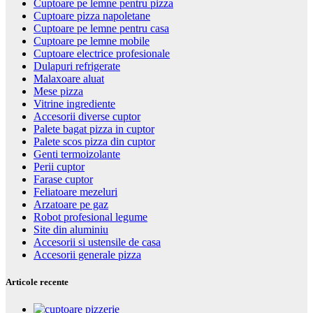
Cuptoare pe lemne pentru pizza
Cuptoare pizza napoletane
Cuptoare pe lemne pentru casa
Cuptoare pe lemne mobile
Cuptoare electrice profesionale
Dulapuri refrigerate
Malaxoare aluat
Mese pizza
Vitrine ingrediente
Accesorii diverse cuptor
Palete bagat pizza in cuptor
Palete scos pizza din cuptor
Genti termoizolante
Perii cuptor
Farase cuptor
Feliatoare mezeluri
Arzatoare pe gaz
Robot profesional legume
Site din aluminiu
Accesorii si ustensile de casa
Accesorii generale pizza
Articole recente