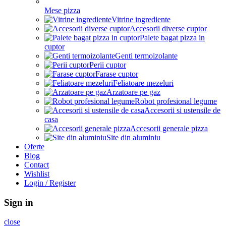
Mese pizza
Vitrine ingrediente
Accesorii diverse cuptor
Palete bagat pizza in
cuptor
Genti termoizolante
Perii cuptor
Farase cuptor
Feliatoare mezeluri
Arzatoare pe gaz
Robot profesional legume
Accesorii si ustensile de
casa
Accesorii generale pizza
Site din aluminiu
Oferte
Blog
Contact
Wishlist
Login / Register
Sign in
close