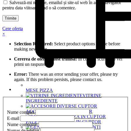
Salvează-mi numele, emailul și site-ul web în acest navigator
pentru data viitoare când o să comentez.
Cere oferta
×
Selection Required:
Select product options above before
making new offer.
Cererea de oferta a fost trimisa!
In cel mai scurt timp vei
primi un raspuns.
Error:
There was an error sending your offer, please try
again. If this problem persists, please contact us.
MESE PIZZA
VITRINE
INGREDIENTE
ACCESORII DIVERSE CUPTOR
Nume complet
E-mail
PALETE BAGAT PIZZA IN CUPTOR
Nume companie
GENTI
Numar de telefon