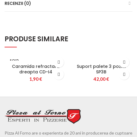
RECENZII (0)
PRODUSE SIMILARE
SOLD
OUT
Caramida refractara
Suport palete 3 pozitii
dreapta CD-I4
SP3B
1,90
€
42,00
€
Pizza Al Forno are o experienta de 20 ani in producerea de cuptoare