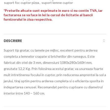
suport foc cuptor pizza
,
suport lemne cuptor
*Preturile afisate sunt exprimate in euro si nu contin TVA, iar
facturarea se va face in lei la cursul de licitatie al bancii
furnizorului in ziua respectiva.
DESCRIERE
Suport tip gratar, cu lamele pe mijloc, excelent pentru arderea
completa a lemnelor crapate si brichetilor din rumegus. Este
fabricat din otel de 3 mm, dimensiuni 1080x280x160H mm,
greutate 12,2 Kg. Prin folosirea acestui gratar, va usureaza foarte
mult intretinerea focului in cuptor, prin reducerea amprentei la sol a
jarului, tiraj optim pentru arderea completa si o eficienta sporita in
indepartarea cenusei. Recomandat pentru cuptoare cu diametrul
interior intre 140 – 160 cm.