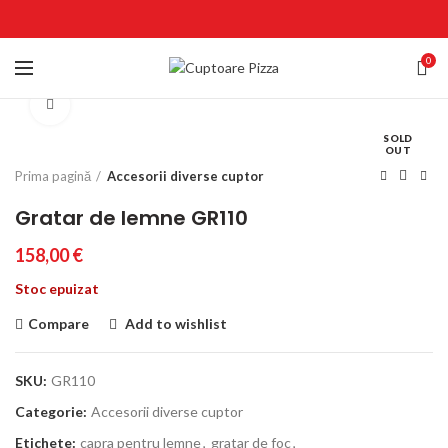
0
Click to enlarge
SOLD
OUT
Prima pagină
Accesorii diverse cuptor
Gratar de lemne GR110
158,00
€
Stoc epuizat
Compare
Add to wishlist
SKU:
GR110
Categorie:
Accesorii diverse cuptor
Etichete:
capra pentru lemne
,
gratar de foc
,