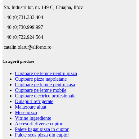
Str. Industriilor, nr. 149 C, Chiajna, Ilfov
+40 (0)731.333.404
+40 (0)730.999.997
+40 (0)722.924.564
catalin.olaru@alforno.ro
Categorii produse
Cuptoare pe lemne pentru pizza
Cuptoare pizza napoletane
Cuptoare pe lemne pentru casa
Cuptoare pe lemne mobile
Cuptoare electrice profesionale
Dulapuri refrigerate
Malaxoare aluat
Mese pizza
Vitrine ingrediente
Accesorii diverse cuptor
Palete bagat pizza in cuptor
Palete scos pizza din cuptor