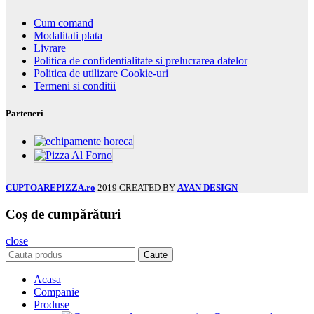
Cum comand
Modalitati plata
Livrare
Politica de confidentialitate si prelucrarea datelor
Politica de utilizare Cookie-uri
Termeni si conditii
Parteneri
CUPTOAREPIZZA.ro
2019 CREATED BY
AYAN DESIGN
Coș de cumpărături
close
Caute
Acasa
Companie
Produse