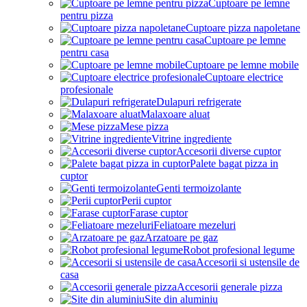
Cuptoare pe lemne
pentru pizza
Cuptoare pizza napoletane
Cuptoare pe lemne
pentru casa
Cuptoare pe lemne mobile
Cuptoare electrice
profesionale
Dulapuri refrigerate
Malaxoare aluat
Mese pizza
Vitrine ingrediente
Accesorii diverse cuptor
Palete bagat pizza in
cuptor
Genti termoizolante
Perii cuptor
Farase cuptor
Feliatoare mezeluri
Arzatoare pe gaz
Robot profesional legume
Accesorii si ustensile de
casa
Accesorii generale pizza
Site din aluminiu