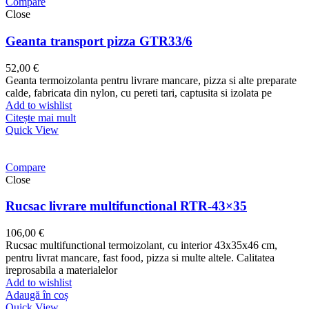
Compare
Close
Geanta transport pizza GTR33/6
52,00
€
Geanta termoizolanta pentru livrare mancare, pizza si alte preparate
calde, fabricata din nylon, cu pereti tari, captusita si izolata pe
Add to wishlist
Citește mai mult
Quick View
Compare
Close
Rucsac livrare multifunctional RTR-43×35
106,00
€
Rucsac multifunctional termoizolant, cu interior 43x35x46 cm,
pentru livrat mancare, fast food, pizza si multe altele. Calitatea
ireprosabila a materialelor
Add to wishlist
Adaugă în coș
Quick View