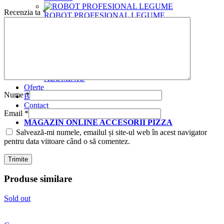
Recenzia ta
*
ROBOT PROFESIONAL LEGUME
ACCESORII SI USTENSILE DE CASA
ACCESORII GENERALE PIZZA
SITE DIN
ALUMINIU
Oferte
Nume
*
Blog
Contact
Email
*
MAGAZIN ONLINE ACCESORII PIZZA
Salvează-mi numele, emailul și site-ul web în acest navigator
pentru data viitoare când o să comentez.
Produse similare
Sold out