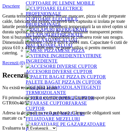
CUPTOARE PE LEMNE MOBILE
Descriere
Geanta termoizolanta pentru livrare mancare, pizza si alte preparate
CUPTOARE ELECTRICE
calde, fabricata din nylon, cu pereti tari, captusita si izolata pe toate
PROFESIONALE
laturile pentru garantarea mentinerii temperaturii la un nivel optim si
durata sporita. Include curea de mana, buzunar transparent pentru
DULAPURI REFRIGERATE
bon si buzunare laterale. Disponibila pe culoarea rosie sau neagra.
Dimensiuni interioare : 620 x 420 x 200H mm. Capacitate 6 cutii de
MALAXOARE ALUAT
pizza 610 x 410 x 40H mm. Se poate utiliza si pentru meniuri
MESE PIZZA
catering.
VITRINE
INGREDIENTE
Recenzii (0)
ACCESORII DIVERSE CUPTOR
Recenzii
PALETE BAGAT PIZZA IN CUPTOR
GENTI
Nu există recenzii până acum.
TERMOIZOLANTE
Fii primul care scrii o recenzie pentru „Geanta transport pizza
PERII CUPTOR
GTR60x40/5”
FARASE
CUPTOR
Adresa ta de email nu va fi publicată.
Câmpurile obligatorii sunt
marcate cu
*
FELIATOARE MEZELURI
ARZATOARE
Evaluarea ta
*
PE GAZ