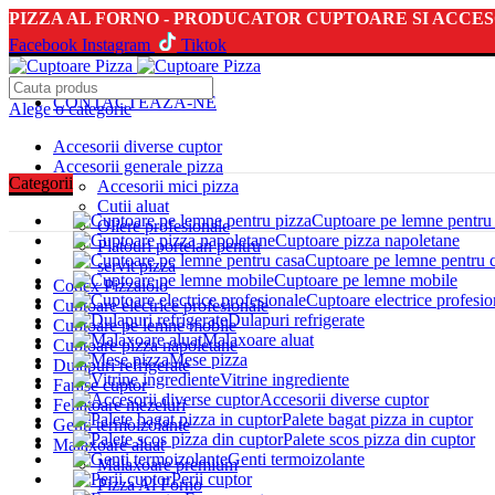
PIZZA AL FORNO - PRODUCATOR CUPTOARE SI ACCES
Facebook
Instagram
Tiktok
NEWSLETTER
CONTACTEAZA-NE
Alege o categorie
Accesorii diverse cuptor
Accesorii generale pizza
Categorii
Accesorii mici pizza
Cutii aluat
Cuptoare pe lemne pentru
Oliere profesionale
Cuptoare pizza napoletane
Platouri portelan pentru
Cuptoare pe lemne pentru 
servit pizza
Cuptoare pe lemne mobile
Codex Pizzaiolo
Cuptoare electrice profesio
Cuptoare electrice profesionale
Dulapuri refrigerate
Cuptoare pe lemne mobile
Malaxoare aluat
Cuptoare pizza napoletane
Mese pizza
Dulapuri refrigerate
Vitrine ingrediente
Farase cuptor
Accesorii diverse cuptor
Feliatoare mezeluri
Palete bagat pizza in cuptor
Genti termoizolante
Palete scos pizza din cuptor
Malaxoare aluat
Genti termoizolante
Malaxoare premium
Perii cuptor
Click to enlarge
Pizza Al Forno