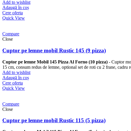
Add to wishlist
Adaugă în coș
Cere oferta
Quick View
Compare
Close
Cuptor pe lemne mobil Rustic 145 (9 pizza)
Cuptor pe lemne Mobil 145 Pizza Al Forno (10 pizza)
- Cuptor mob
15 cm, consum redus de lemne, optional set de roti cu 2 frane, cadru r
Add to wishlist
Adaugă în coș
Cere oferta
Quick View
Compare
Close
Cuptor pe lemne mobil Rustic 115 (5 pizza)