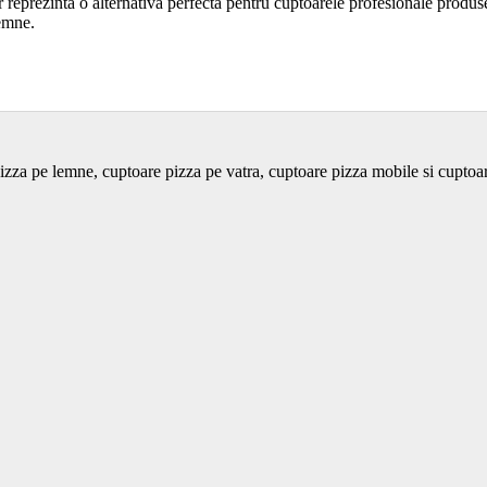
reprezinta o alternativa perfecta pentru cuptoarele profesionale produse 
lemne.
izza pe lemne, cuptoare pizza pe vatra, cuptoare pizza mobile si cupto