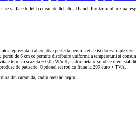
 se va face in lei la cursul de licitatie al bancii furnizorului in ziua res
or reprezinta o alternativa perfecta pentru cei ce isi doresc o pizzerie
ica cu pereti de 6 cm ce permite distribuire uniforma a temperaturii si con
vitate termica scazuta ~ 0,05 W/mK, cadru metalic solid ce ofera stabil
u produse de patiserie. Optional set roti cu frana la 299 euro + TVA.
ordura din caramida, cadru metalic negru.