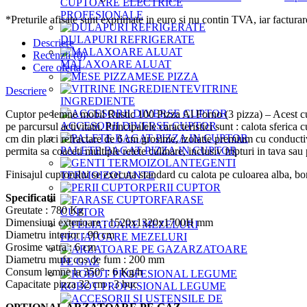
CUPTOARE ELECTRICE
PROFESIONALE
*Preturile afisate sunt exprimate in euro si nu contin TVA, iar facturarea
DULAPURI REFRIGERATE
Descriere
Recenzii (0)
MALAXOARE ALUAT
Cere oferta
MESE PIZZA
VITRINE
Descriere
INGREDIENTE
Cuptor pe lemne mobil Rustic 100 Pizza Al Forno (3 pizza) – Acest cupt
ACCESORII DIVERSE CUPTOR
pe parcursul activitatii. Principalele caracteristici sunt : calota sfer
cm din placi refractare de 6 cm grosime, izolatie premium cu conducti
PALETE BAGAT PIZZA IN CUPTOR
permita sa coaceti multiple retete culinare, inclusiv fripturi in tava sa
GENTI
Finisajul cuptorului se executa standard cu calota pe culoarea alba, b
TERMOIZOLANTE
PERII CUPTOR
Specificatii
FARASE
Greutate : 780 Kg
CUPTOR
Dimensiuni exterioare : 1520x1320x1700H mm
Diametru interior : 90 cm
FELIATOARE MEZELURI
Grosime vatra : 6 cm
ARZATOARE
Diametru mufa cos de fum : 200 mm
PE GAZ
Consum lemne la 350° : 6 Kg/h
Capacitate pizza 32 cm : 3 buc
ROBOT PROFESIONAL LEGUME