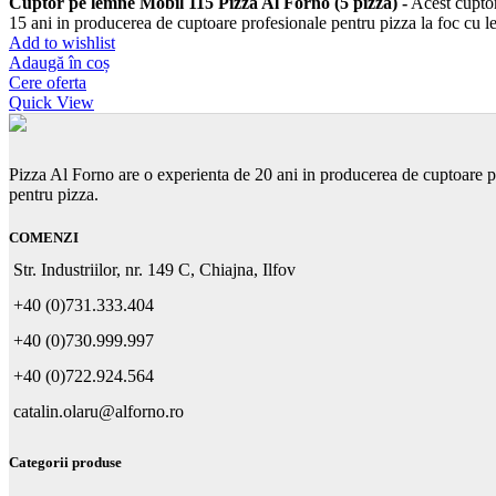
Cuptor pe lemne Mobil 115 Pizza Al Forno (5 pizza)
-
Acest cuptor 
15 ani in producerea de cuptoare profesionale pentru pizza la foc cu 
Add to wishlist
Adaugă în coș
Cere oferta
Quick View
Pizza Al Forno are o experienta de 20 ani in producerea de cuptoare p
pentru pizza.
COMENZI
Str. Industriilor, nr. 149 C, Chiajna, Ilfov
+40 (0)731.333.404
+40 (0)730.999.997
+40 (0)722.924.564
catalin.olaru@alforno.ro
Categorii produse