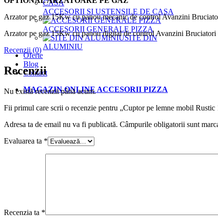
OPTIONAL ARZATOARE PE GAZ
ACCESORII SI USTENSILE DE CASA
Arzator pe gaz 15Kw cu panou mecanic de control Avanzini Bruciat
ACCESORII GENERALE PIZZA
Arzator pe gaz 15Kw cu panou digital de control Avanzini Bruciato
SITE DIN
ALUMINIU
Recenzii (0)
Oferte
Blog
Recenzii
Contact
MAGAZIN ONLINE ACCESORII PIZZA
Nu există recenzii până acum.
Fii primul care scrii o recenzie pentru „Cuptor pe lemne mobil Rustic 
Adresa ta de email nu va fi publicată.
Câmpurile obligatorii sunt marc
Evaluarea ta
*
Recenzia ta
*