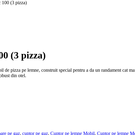
 100 (3 pizza)
0 (3 pizza)
 de pizza pe lemne, construit special pentru a da un randament cat mai 
obust din otel.
are pe gaz
,
cuptor pe gaz
,
Cuptor pe lemne Mobil
,
Cuptor pe lemne Mo