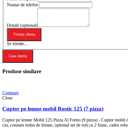
Numar de telefon
Detalii (optional)
Se trimite...
Cere oferta
Produse similare
Compare
Close
Cuptor pe lemne mobil Rustic 125 (7 pizza)
Cuptor pe lemne Mobil 125 Pizza Al Forno (9 pizza) - Cuptor mobil de 
cm, consum redus de lemne, optional set de roti cu 2 frane, cadru robus