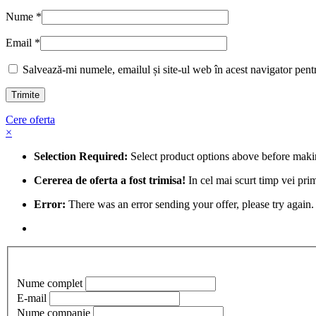
Nume
*
Email
*
Salvează-mi numele, emailul și site-ul web în acest navigator pent
Cere oferta
×
Selection Required:
Select product options above before maki
Cererea de oferta a fost trimisa!
In cel mai scurt timp vei pri
Error:
There was an error sending your offer, please try again. 
Nume complet
E-mail
Nume companie