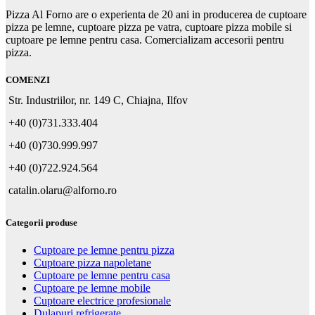
150,00 €.
Pizza Al Forno are o experienta de 20 ani in producerea de cuptoare
pizza pe lemne, cuptoare pizza pe vatra, cuptoare pizza mobile si
cuptoare pe lemne pentru casa. Comercializam accesorii pentru
pizza.
COMENZI
Str. Industriilor, nr. 149 C, Chiajna, Ilfov
+40 (0)731.333.404
+40 (0)730.999.997
+40 (0)722.924.564
catalin.olaru@alforno.ro
Categorii produse
Cuptoare pe lemne pentru pizza
Cuptoare pizza napoletane
Cuptoare pe lemne pentru casa
Cuptoare pe lemne mobile
Cuptoare electrice profesionale
Dulapuri refrigerate