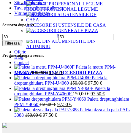
Site din aluminiu
Tavi pizza din otel albastru
ROBOT PROFESIONAL LEGUME
Vitrine ingrediente
ACCESORII SI USTENSILE DE CASA
Sorteaza dupa pret
ACCESORII GENERALE PIZZA
Preț
Preț
SITE DIN
minim
maxim
Filtrează
ALUMINIU
Oferte
Produse adaugate recent
Blog
Contact
Paleta la metru PPM-
Prețul
Prețul
U4060F
150,00
€
97,50
€
MAGAZIN ONLINE ACCESORII PIZZA
inițial
curent
Paleta la
a
este:
Prețul
Prețul
dreptunghiulara PPM-U4060
150,00
€
97,50
€
fost:
97,50 €.
inițial
curent
Paleta la
150,00 €.
a
Prețul
este:
Prețul
dreptunghiulara PPM-Y4060F
150,00
€
97,50
€
fost:
inițial
97,50 €.
curent
Paleta dreptunghiulara
Prețul
Prețul
150,00 €.
a
este:
PPM-Y4060
150,00
€
97,50
€
inițial
curent
fost:
97,50 €.
Paleta pizza alla pala PAP-
Prețul
Prețul
a
este:
150,00 €.
3388
150,00
€
97,50
€
inițial
curent
fost:
97,50 €.
a
este:
150,00 €.
fost:
97,50 €.