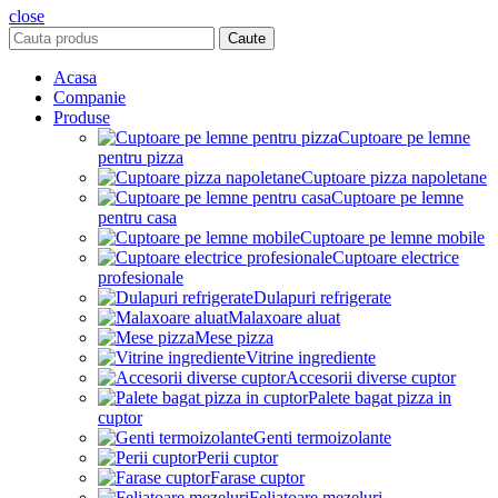
close
Caute
Acasa
Companie
Produse
Cuptoare pe lemne
pentru pizza
Cuptoare pizza napoletane
Cuptoare pe lemne
pentru casa
Cuptoare pe lemne mobile
Cuptoare electrice
profesionale
Dulapuri refrigerate
Malaxoare aluat
Mese pizza
Vitrine ingrediente
Accesorii diverse cuptor
Palete bagat pizza in
cuptor
Genti termoizolante
Perii cuptor
Farase cuptor
Feliatoare mezeluri