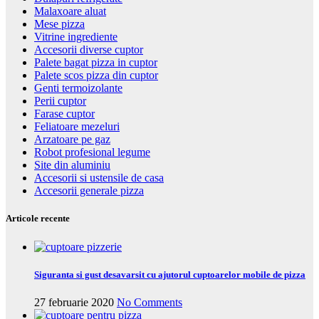
Malaxoare aluat
Mese pizza
Vitrine ingrediente
Accesorii diverse cuptor
Palete bagat pizza in cuptor
Palete scos pizza din cuptor
Genti termoizolante
Perii cuptor
Farase cuptor
Feliatoare mezeluri
Arzatoare pe gaz
Robot profesional legume
Site din aluminiu
Accesorii si ustensile de casa
Accesorii generale pizza
Articole recente
Siguranta si gust desavarsit cu ajutorul cuptoarelor mobile de pizza
27 februarie 2020
No Comments