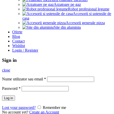
Arzatoare pe gaz
Robot profesional legume
Accesorii si ustensile de
casa
Accesorii generale pizza
Site din aluminiu
Oferte
Blog
Contact
Wishlist
Login / Register
Sign in
close
Nume utilizator sau email
*
Password
*
Log in
Lost your password?
Remember me
No account yet?
Create an Account