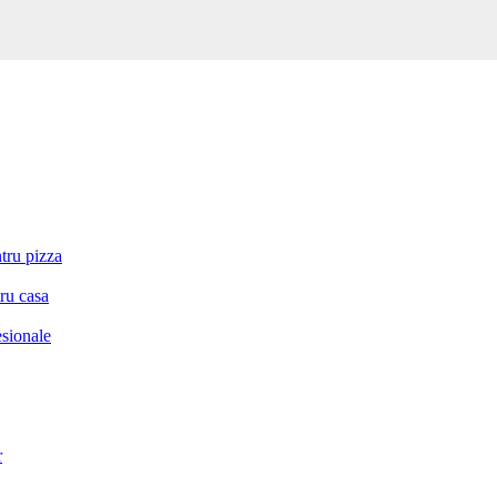
tru pizza
ru casa
esionale
r