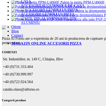
Paleta la metru PPM-U4060F
ACCESORII SI USTENSILE DE CASA
Paleta la dreptungh
Paleta la dreptung
ACCESORII GENERALE PIZZA
Paleta dreptunghiular
SITE DIN
Paleta pizza alla pala PAP-
ALUMINIU
Oferte
Blog
Contact
Pizza Al Forno are o experienta de 20 ani in producerea de cuptoare p
pentru pizza.
MAGAZIN ONLINE ACCESORII PIZZA
COMENZI
Str. Industriilor, nr. 149 C, Chiajna, Ilfov
+40 (0)731.333.404
+40 (0)730.999.997
+40 (0)722.924.564
catalin.olaru@alforno.ro
Categorii produse