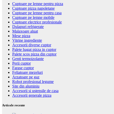
Cuptoare pe lemne pentru pizza
Cuptoare pizza napoletane
Cuptoare pe lemne pentru casa
Cuptoare pe lemne mobile
Cuptoare electrice profesionale
Dulapuri refrigerate
Malaxoare aluat
Mese pizza
Vitrine ingrediente
Accesorii diverse cuptor
Palete bagat pizza in cuptor
Palete scos pizza din cuptor
Genti termoizolante
Perii cuptor
Farase cuptor
Feliatoare mezeluri
Arzatoare pe gaz
Robot profesional legume
Site din aluminiu
Accesorii si ustensile de casa
Accesorii generale pizza
Articole recente