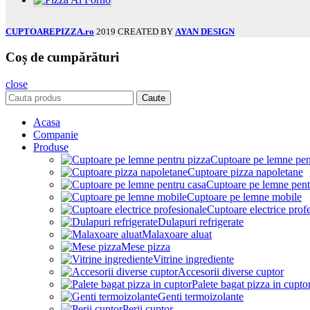
CUPTOAREPIZZA.ro
2019 CREATED BY
AYAN DESIGN
Coș de cumpărături
close
Caute
Acasa
Companie
Produse
Cuptoare pe lemne pen
Cuptoare pizza napoletane
Cuptoare pe lemne pent
Cuptoare pe lemne mobile
Cuptoare electrice prof
Dulapuri refrigerate
Malaxoare aluat
Mese pizza
Vitrine ingrediente
Accesorii diverse cuptor
Palete bagat pizza in cupto
Genti termoizolante
Perii cuptor