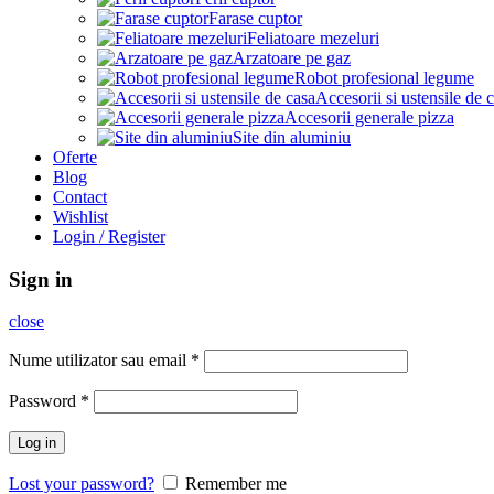
Farase cuptor
Feliatoare mezeluri
Arzatoare pe gaz
Robot profesional legume
Accesorii si ustensile de 
Accesorii generale pizza
Site din aluminiu
Oferte
Blog
Contact
Wishlist
Login / Register
Sign in
close
Nume utilizator sau email
*
Password
*
Log in
Lost your password?
Remember me