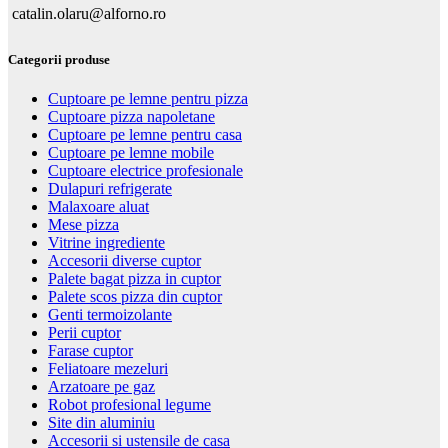
catalin.olaru@alforno.ro
Categorii produse
Cuptoare pe lemne pentru pizza
Cuptoare pizza napoletane
Cuptoare pe lemne pentru casa
Cuptoare pe lemne mobile
Cuptoare electrice profesionale
Dulapuri refrigerate
Malaxoare aluat
Mese pizza
Vitrine ingrediente
Accesorii diverse cuptor
Palete bagat pizza in cuptor
Palete scos pizza din cuptor
Genti termoizolante
Perii cuptor
Farase cuptor
Feliatoare mezeluri
Arzatoare pe gaz
Robot profesional legume
Site din aluminiu
Accesorii si ustensile de casa