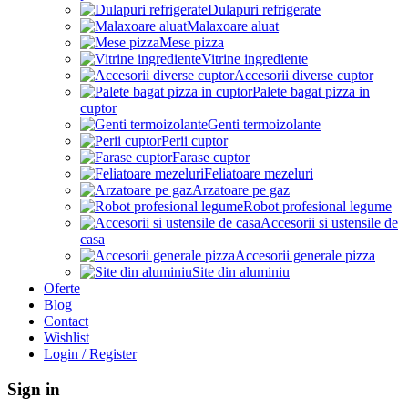
Dulapuri refrigerate
Malaxoare aluat
Mese pizza
Vitrine ingrediente
Accesorii diverse cuptor
Palete bagat pizza in
cuptor
Genti termoizolante
Perii cuptor
Farase cuptor
Feliatoare mezeluri
Arzatoare pe gaz
Robot profesional legume
Accesorii si ustensile de
casa
Accesorii generale pizza
Site din aluminiu
Oferte
Blog
Contact
Wishlist
Login / Register
Sign in