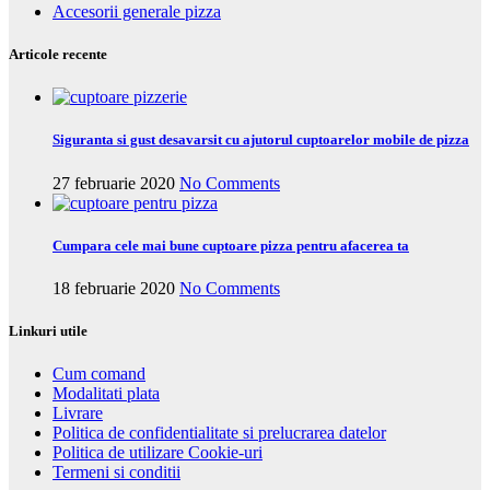
Accesorii generale pizza
Articole recente
Siguranta si gust desavarsit cu ajutorul cuptoarelor mobile de pizza
27 februarie 2020
No Comments
Cumpara cele mai bune cuptoare pizza pentru afacerea ta
18 februarie 2020
No Comments
Linkuri utile
Cum comand
Modalitati plata
Livrare
Politica de confidentialitate si prelucrarea datelor
Politica de utilizare Cookie-uri
Termeni si conditii