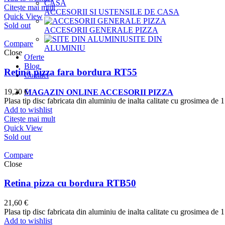
Citește mai mult
ACCESORII SI USTENSILE DE CASA
Quick View
Sold out
ACCESORII GENERALE PIZZA
SITE DIN
Compare
ALUMINIU
Close
Oferte
Blog
Retina pizza fara bordura RT55
Contact
19,20
€
MAGAZIN ONLINE ACCESORII PIZZA
Plasa tip disc fabricata din aluminiu de inalta calitate cu grosimea de 1
Add to wishlist
Citește mai mult
Quick View
Sold out
Compare
Close
Retina pizza cu bordura RTB50
21,60
€
Plasa tip disc fabricata din aluminiu de inalta calitate cu grosimea de
Add to wishlist