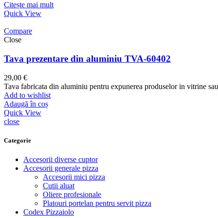
Citește mai mult
Quick View
Compare
Close
Tava prezentare din aluminiu TVA-60402
29,00
€
Tava fabricata din aluminiu pentru expunerea produselor in vitrine 
Add to wishlist
Adaugă în coș
Quick View
close
Categorie
Accesorii diverse cuptor
Accesorii generale pizza
Accesorii mici pizza
Cutii aluat
Oliere profesionale
Platouri portelan pentru servit pizza
Codex Pizzaiolo