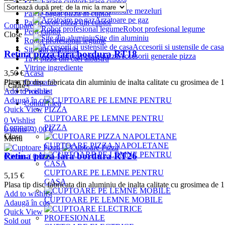
Farase cuptor
Mese pizza
Feliatoare mezeluri
Palete bagat pizza in cuptor
Arzatoare pe gaz
Palete scos pizza din cuptor
Compare
Robot profesional legume
Perii cuptor
Close
Site din aluminiu
Robot profesional legume
Accesorii si ustensile de casa
Site din aluminiu
Retina pizza fara bordura RT18
Accesorii generale pizza
Tavi pizza din otel albastru
Vitrine ingrediente
Acasa
3,50
€
Companie
Plasa tip disc fabricata din aluminiu de inalta calitate cu grosimea de 1
Caute
Produse
Add to wishlist
Adaugă în coș
Contul meu
Quick View
CUPTOARE PE LEMNE PENTRU
0
Wishlist
PIZZA
Compare
0
items
/
0,00
€
Close
Menu
CUPTOARE PIZZA NAPOLETANE
Retina pizza fara bordura RT26
0
items
/
0,00
€
CUPTOARE PE LEMNE PENTRU
5,15
€
CASA
Plasa tip disc fabricata din aluminiu de inalta calitate cu grosimea de 1
Add to wishlist
CUPTOARE PE LEMNE MOBILE
Adaugă în coș
Quick View
Sold out