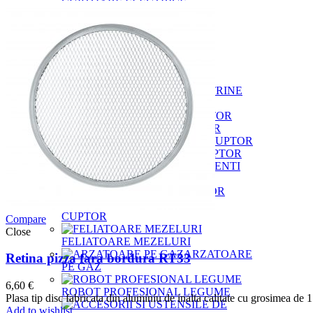
CUPTOARE ELECTRICE
PROFESIONALE
DULAPURI REFRIGERATE
MALAXOARE ALUAT
MESE PIZZA
VITRINE
INGREDIENTE
ACCESORII DIVERSE CUPTOR
PALETE BAGAT PIZZA IN CUPTOR
GENTI
TERMOIZOLANTE
PERII CUPTOR
FARASE
CUPTOR
Compare
Close
FELIATOARE MEZELURI
ARZATOARE
Retina pizza fara bordura RT33
PE GAZ
6,60
€
ROBOT PROFESIONAL LEGUME
Plasa tip disc fabricata din aluminiu de inalta calitate cu grosimea de 1
Add to wishlist