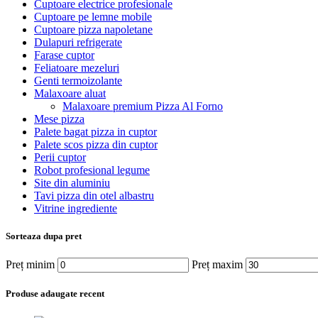
Cuptoare electrice profesionale
Cuptoare pe lemne mobile
Cuptoare pizza napoletane
Dulapuri refrigerate
Farase cuptor
Feliatoare mezeluri
Genti termoizolante
Malaxoare aluat
Malaxoare premium Pizza Al Forno
Mese pizza
Palete bagat pizza in cuptor
Palete scos pizza din cuptor
Perii cuptor
Robot profesional legume
Site din aluminiu
Tavi pizza din otel albastru
Vitrine ingrediente
Sorteaza dupa pret
Preț minim
Preț maxim
Produse adaugate recent