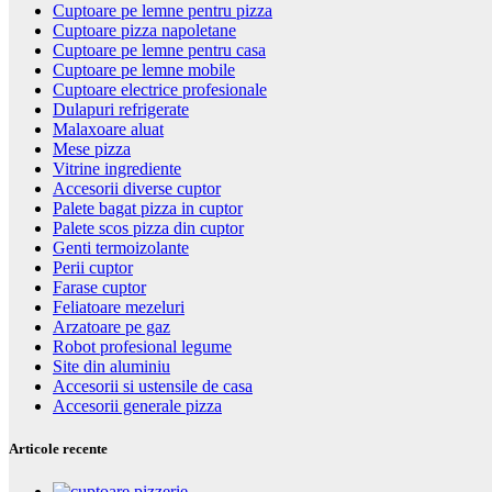
Cuptoare pe lemne pentru pizza
Cuptoare pizza napoletane
Cuptoare pe lemne pentru casa
Cuptoare pe lemne mobile
Cuptoare electrice profesionale
Dulapuri refrigerate
Malaxoare aluat
Mese pizza
Vitrine ingrediente
Accesorii diverse cuptor
Palete bagat pizza in cuptor
Palete scos pizza din cuptor
Genti termoizolante
Perii cuptor
Farase cuptor
Feliatoare mezeluri
Arzatoare pe gaz
Robot profesional legume
Site din aluminiu
Accesorii si ustensile de casa
Accesorii generale pizza
Articole recente