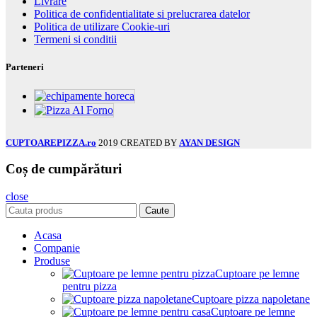
Livrare
Politica de confidentialitate si prelucrarea datelor
Politica de utilizare Cookie-uri
Termeni si conditii
Parteneri
CUPTOAREPIZZA.ro
2019 CREATED BY
AYAN DESIGN
Coș de cumpărături
close
Caute
Acasa
Companie
Produse
Cuptoare pe lemne
pentru pizza
Cuptoare pizza napoletane
Cuptoare pe lemne