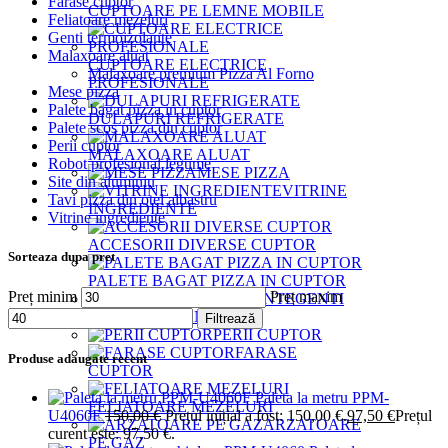
Farase cuptor
CUPTOARE PE LEMNE MOBILE
Feliatoare mezeluri
Genti termoizolante
Malaxoare aluat
CUPTOARE ELECTRICE
Malaxoare premium Pizza Al Forno
PROFESIONALE
Mese pizza
Palete bagat pizza in cuptor
DULAPURI REFRIGERATE
Palete scos pizza din cuptor
Perii cuptor
MALAXOARE ALUAT
Robot profesional legume
MESE PIZZA
Site din aluminiu
VITRINE
Tavi pizza din otel albastru
INGREDIENTE
Vitrine ingrediente
ACCESORII DIVERSE CUPTOR
Sorteaza dupa pret
PALETE BAGAT PIZZA IN CUPTOR
Preț minim
Preț maxim
GENTI
TERMOIZOLANTE
Filtrează
PERII CUPTOR
FARASE
Produse adaugate recent
CUPTOR
Paleta la metru PPM-
FELIATOARE MEZELURI
U4060F
150,00
€
Prețul inițial a fost: 150,00 €.
97,50
€
Prețul
ARZATOARE
curent este: 97,50 €.
PE GAZ