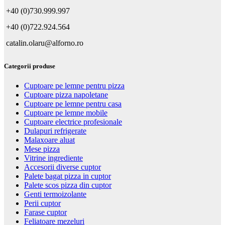
+40 (0)730.999.997
+40 (0)722.924.564
catalin.olaru@alforno.ro
Categorii produse
Cuptoare pe lemne pentru pizza
Cuptoare pizza napoletane
Cuptoare pe lemne pentru casa
Cuptoare pe lemne mobile
Cuptoare electrice profesionale
Dulapuri refrigerate
Malaxoare aluat
Mese pizza
Vitrine ingrediente
Accesorii diverse cuptor
Palete bagat pizza in cuptor
Palete scos pizza din cuptor
Genti termoizolante
Perii cuptor
Farase cuptor
Feliatoare mezeluri