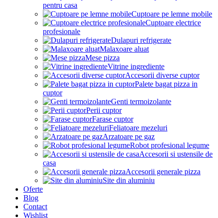
pentru casa
Cuptoare pe lemne mobile
Cuptoare electrice
profesionale
Dulapuri refrigerate
Malaxoare aluat
Mese pizza
Vitrine ingrediente
Accesorii diverse cuptor
Palete bagat pizza in
cuptor
Genti termoizolante
Perii cuptor
Farase cuptor
Feliatoare mezeluri
Arzatoare pe gaz
Robot profesional legume
Accesorii si ustensile de
casa
Accesorii generale pizza
Site din aluminiu
Oferte
Blog
Contact
Wishlist