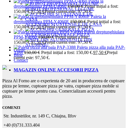
Paleta la
dreptunghiulara PPM-U4060
150,00
€
Prețul inițial a fost:
ROBOT PROFESIONAL LEGUME
150,00 €.
97,50
€
Prețul curent este: 97,50 €.
Paleta la
dreptunghiulara PPM-Y4060F
150,00
€
Prețul inițial a fost:
ACCESORII SI USTENSILE DE CASA
150,00 €.
97,50
€
Prețul curent este: 97,50 €.
Paleta dreptunghiulara
ACCESORII GENERALE PIZZA
PPM-Y4060
150,00
€
Prețul inițial a fost:
SITE DIN
150,00 €.
97,50
€
Prețul curent este: 97,50 €.
ALUMINIU
Paleta pizza alla pala PAP-
Oferte
3388
150,00
€
Prețul inițial a fost: 150,00 €.
97,50
€
Prețul
Blog
curent este: 97,50 €.
Contact
MAGAZIN ONLINE ACCESORII PIZZA
Pizza Al Forno are o experienta de 20 ani in producerea de cuptoare
pizza pe lemne, cuptoare pizza pe vatra, cuptoare pizza mobile si
cuptoare pe lemne pentru casa. Comercializam accesorii pentru
pizza.
COMENZI
Str. Industriilor, nr. 149 C, Chiajna, Ilfov
+40 (0)731.333.404