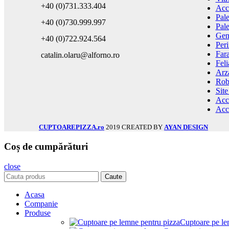
+40 (0)731.333.404
Acce
Pale
+40 (0)730.999.997
Pale
Gent
+40 (0)722.924.564
Peri
Fara
catalin.olaru@alforno.ro
Feli
Arz
Rob
Site
Acce
Acce
CUPTOAREPIZZA.ro
2019 CREATED BY
AYAN DESIGN
Coș de cumpărături
close
Caute
Acasa
Companie
Produse
Cuptoare pe le