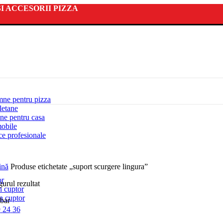
I ACCESORII PIZZA
mne pentru pizza
letane
ne pentru casa
obile
ce profesionale
ină
Produse etichetate „suport scurgere lingura”
or
gurul rezultat
n cuptor
in cuptor
bar
9
24
36