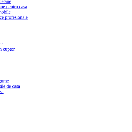
letane
ne pentru casa
mobile
ce profesionale
or
in cuptor
egume
sile de casa
za