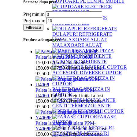
CUPTOARE PE LEMNE MOBILE
Sorteaza dupa pret
Preț minim
CUPTOARE ELECTRICE
Preț maxim
PROFESIONALE
Filtrează
DULAPURI REFRIGERATE
Produse adaugate recent
MALAXOARE ALUAT
MESE PIZZA
Paleta la metru PPM-U4060F
VITRINE INGREDIENTE
150,00
€
Prețul inițial a fost:
150,00 €.
97,50
€
Prețul curent este:
ACCESORII DIVERSE CUPTOR
97,50 €.
PALETE BAGAT PIZZA IN
Paleta la dreptunghiulara PPM-
CUPTOR
U4060
150,00
€
Prețul inițial a fost:
150,00 €.
97,50
€
Prețul curent este:
GENTI TERMOIZOLANTE
97,50 €.
PERII CUPTOR
FARASE
CUPTOR
Paleta la dreptunghiulara PPM-
Y4060F
150,00
€
Prețul inițial a fost:
FELIATOARE MEZELURI
150,00 €.
97,50
€
Prețul curent este: