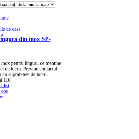
egume
ile de casa
za
lingura din inox SP-
 inox pentru linguri, ce mentine
ei de lucru. Previne contactul
r cu suprafetele de lucru.
i 110
hlist
 coș
ew