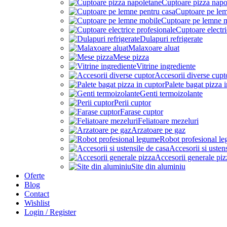
Cuptoare pizza napo
Cuptoare pe lem
Cuptoare pe lemne 
Cuptoare electri
Dulapuri refrigerate
Malaxoare aluat
Mese pizza
Vitrine ingrediente
Accesorii diverse cupt
Palete bagat pizza 
Genti termoizolante
Perii cuptor
Farase cuptor
Feliatoare mezeluri
Arzatoare pe gaz
Robot profesional l
Accesorii si usten
Accesorii generale piz
Site din aluminiu
Oferte
Blog
Contact
Wishlist
Login / Register