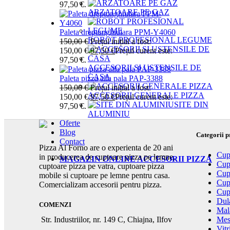
97,50 €.
ARZATOARE PE GAZ
Paleta dreptunghiulara PPM-Y4060
ROBOT PROFESIONAL LEGUME
150,00
€
Prețul inițial a fost:
150,00 €.
97,50
€
Prețul curent este:
97,50 €.
ACCESORII SI USTENSILE DE
CASA
Paleta pizza alla pala PAP-3388
150,00
€
Prețul inițial a fost:
ACCESORII GENERALE PIZZA
150,00 €.
97,50
€
Prețul curent este:
SITE DIN
97,50 €.
ALUMINIU
Oferte
Blog
Categorii p
Contact
Pizza Al Forno are o experienta de 20 ani
Cup
in producerea de cuptoare pizza pe lemne,
MAGAZIN ONLINE ACCESORII PIZZA
Cup
cuptoare pizza pe vatra, cuptoare pizza
Cup
mobile si cuptoare pe lemne pentru casa.
Cup
Comercializam accesorii pentru pizza.
Cupt
Dula
COMENZI
Mal
Str. Industriilor, nr. 149 C, Chiajna, Ilfov
Mes
Vitr