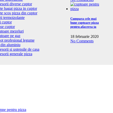
sorii diverse cuptor
te bagat pizza in cuptor
te scos pizza din cuptor
i termoizolante
Cumpara cele mai
i cuptor
bune cuptoare pizza
se cuptor
pentru afacerea ta
atoare mezeluri
atoare pe gaz
18 februarie 2020
ot profesional legume
No Comments
 din aluminiu
sorii si ustensile de casa
sorii generale pizza
mne pentru pizza