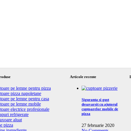
roduse
Articole recente
toare pe lemne pentru pizza
toare pizza napoletane
toare pe lemne pentru casa
Siguranta si gust
toare pe lemne mobile
desavarsit cu ajutorul
oare electrice profesionale
cuptoarelor mobile de
pizza
puri refrigerate
axoare aluat
e pizza
27 februarie 2020
ine ingrediente
No Comments