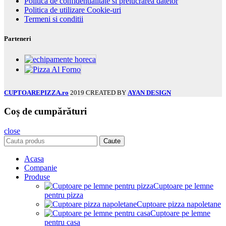
Politica de confidentialitate si prelucrarea datelor
Politica de utilizare Cookie-uri
Termeni si conditii
Parteneri
CUPTOAREPIZZA.ro
2019 CREATED BY
AYAN DESIGN
Coș de cumpărături
close
Caute
Acasa
Companie
Produse
Cuptoare pe lemne
pentru pizza
Cuptoare pizza napoletane
Cuptoare pe lemne
pentru casa