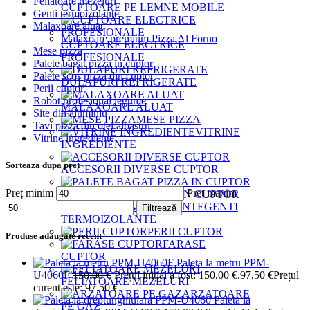
Feliatoare mezeluri
CUPTOARE PE LEMNE MOBILE
Genti termoizolante
Malaxoare aluat
Malaxoare premium Pizza Al Forno
CUPTOARE ELECTRICE
Mese pizza
PROFESIONALE
Palete bagat pizza in cuptor
Palete scos pizza din cuptor
DULAPURI REFRIGERATE
Perii cuptor
Robot profesional legume
MALAXOARE ALUAT
Site din aluminiu
MESE PIZZA
Tavi pizza din otel albastru
VITRINE
Vitrine ingrediente
INGREDIENTE
Sorteaza dupa pret
ACCESORII DIVERSE CUPTOR
Preț minim
Preț maxim
PALETE BAGAT PIZZA IN CUPTOR
GENTI
Filtrează
TERMOIZOLANTE
PERII CUPTOR
Produse adaugate recent
FARASE
CUPTOR
Paleta la metru PPM-
U4060F
150,00
€
Prețul inițial a fost: 150,00 €.
97,50
€
Prețul
FELIATOARE MEZELURI
curent este: 97,50 €.
ARZATOARE
Paleta la
PE GAZ