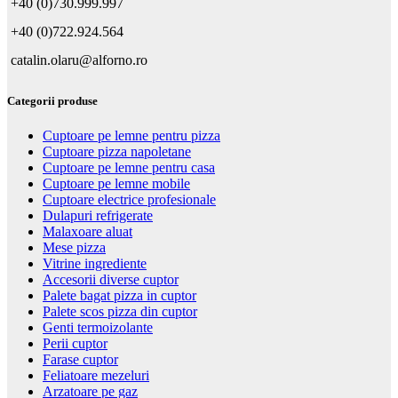
+40 (0)730.999.997
+40 (0)722.924.564
catalin.olaru@alforno.ro
Categorii produse
Cuptoare pe lemne pentru pizza
Cuptoare pizza napoletane
Cuptoare pe lemne pentru casa
Cuptoare pe lemne mobile
Cuptoare electrice profesionale
Dulapuri refrigerate
Malaxoare aluat
Mese pizza
Vitrine ingrediente
Accesorii diverse cuptor
Palete bagat pizza in cuptor
Palete scos pizza din cuptor
Genti termoizolante
Perii cuptor
Farase cuptor
Feliatoare mezeluri
Arzatoare pe gaz