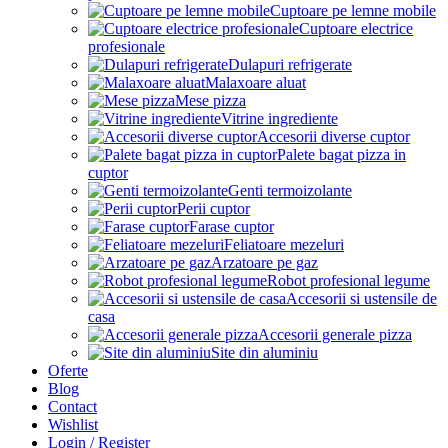
Cuptoare pe lemne mobile
Cuptoare electrice
profesionale
Dulapuri refrigerate
Malaxoare aluat
Mese pizza
Vitrine ingrediente
Accesorii diverse cuptor
Palete bagat pizza in
cuptor
Genti termoizolante
Perii cuptor
Farase cuptor
Feliatoare mezeluri
Arzatoare pe gaz
Robot profesional legume
Accesorii si ustensile de
casa
Accesorii generale pizza
Site din aluminiu
Oferte
Blog
Contact
Wishlist
Login / Register