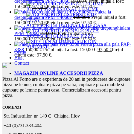
dreptunghiulara PPM-U4060
150,00
€
Prețul inițial a fost:
150,00 €.
97,50
€
Prețul curent este: 97,50 €.
ROBOT PROFESIONAL LEGUME
Paleta la
dreptunghiulara PPM-Y4060F
150,00
€
Prețul inițial a fost:
150,00 €.
97,50
€
Prețul curent este: 97,50 €.
ACCESORII SI USTENSILE DE CASA
Paleta dreptunghiulara
PPM-Y4060
150,00
€
Prețul inițial a fost:
ACCESORII GENERALE PIZZA
150,00 €.
97,50
€
Prețul curent este: 97,50 €.
SITE DIN
Paleta pizza alla pala PAP-
ALUMINIU
3388
150,00
€
Prețul inițial a fost: 150,00 €.
97,50
€
Prețul
Oferte
curent este: 97,50 €.
Blog
Contact
MAGAZIN ONLINE ACCESORII PIZZA
Pizza Al Forno are o experienta de 20 ani in producerea de cuptoare
pizza pe lemne, cuptoare pizza pe vatra, cuptoare pizza mobile si
cuptoare pe lemne pentru casa. Comercializam accesorii pentru
pizza.
COMENZI
Str. Industriilor, nr. 149 C, Chiajna, Ilfov
+40 (0)731.333.404