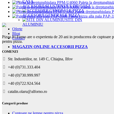
Paleta la dreptungh
ACCESORII SI USTENSILE DE CASA
Paleta la dreptung
Paleta dreptunghiular
ACCESORII GENERALE PIZZA
Paleta pizza alla pala PAP-
SITE DIN
ALUMINIU
Oferte
Blog
Pizza Al Forno are o experienta de 20 ani in producerea de cuptoare p
Contact
pentru pizza.
MAGAZIN ONLINE ACCESORII PIZZA
COMENZI
Str. Industriilor, nr. 149 C, Chiajna, Ilfov
+40 (0)731.333.404
+40 (0)730.999.997
+40 (0)722.924.564
catalin.olaru@alforno.ro
Categorii produse
Cuptoare pe lemne pentru pizza