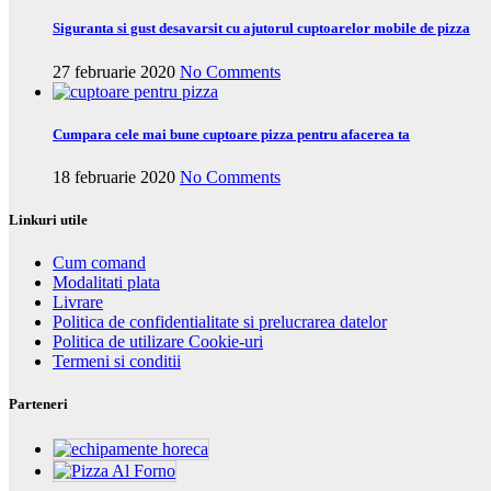
Siguranta si gust desavarsit cu ajutorul cuptoarelor mobile de pizza
27 februarie 2020
No Comments
Cumpara cele mai bune cuptoare pizza pentru afacerea ta
18 februarie 2020
No Comments
Linkuri utile
Cum comand
Modalitati plata
Livrare
Politica de confidentialitate si prelucrarea datelor
Politica de utilizare Cookie-uri
Termeni si conditii
Parteneri