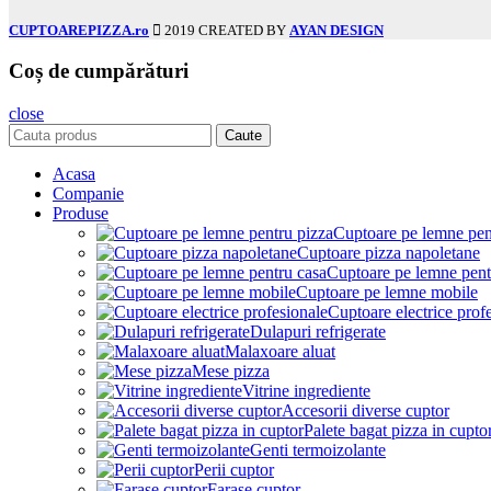
CUPTOAREPIZZA.ro
2019 CREATED BY
AYAN DESIGN
Coș de cumpărături
close
Caute
Acasa
Companie
Produse
Cuptoare pe lemne pen
Cuptoare pizza napoletane
Cuptoare pe lemne pent
Cuptoare pe lemne mobile
Cuptoare electrice prof
Dulapuri refrigerate
Malaxoare aluat
Mese pizza
Vitrine ingrediente
Accesorii diverse cuptor
Palete bagat pizza in cupto
Genti termoizolante
Perii cuptor
Farase cuptor