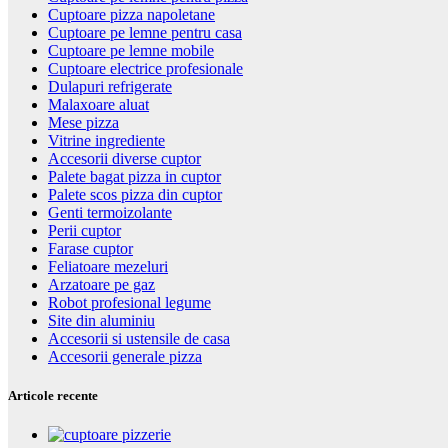
Cuptoare pizza napoletane
Cuptoare pe lemne pentru casa
Cuptoare pe lemne mobile
Cuptoare electrice profesionale
Dulapuri refrigerate
Malaxoare aluat
Mese pizza
Vitrine ingrediente
Accesorii diverse cuptor
Palete bagat pizza in cuptor
Palete scos pizza din cuptor
Genti termoizolante
Perii cuptor
Farase cuptor
Feliatoare mezeluri
Arzatoare pe gaz
Robot profesional legume
Site din aluminiu
Accesorii si ustensile de casa
Accesorii generale pizza
Articole recente