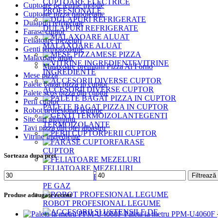
CUPTOARE ELECTRICE
Cuptoare pe lemne mobile
PROFESIONALE
Cuptoare pizza napoletane
Dulapuri refrigerate
DULAPURI REFRIGERATE
Farase cuptor
Feliatoare mezeluri
MALAXOARE ALUAT
Genti termoizolante
MESE PIZZA
Malaxoare aluat
VITRINE
Malaxoare premium Pizza Al Forno
INGREDIENTE
Mese pizza
Palete bagat pizza in cuptor
ACCESORII DIVERSE CUPTOR
Palete scos pizza din cuptor
Perii cuptor
PALETE BAGAT PIZZA IN CUPTOR
Robot profesional legume
GENTI
Site din aluminiu
TERMOIZOLANTE
Tavi pizza din otel albastru
PERII CUPTOR
Vitrine ingrediente
FARASE
CUPTOR
Sorteaza dupa pret
FELIATOARE MEZELURI
Preț
Preț
Filtrează
ARZATOARE
minim
maxim
PE GAZ
Produse adaugate recent
ROBOT PROFESIONAL LEGUME
Paleta la metru PPM-U4060F