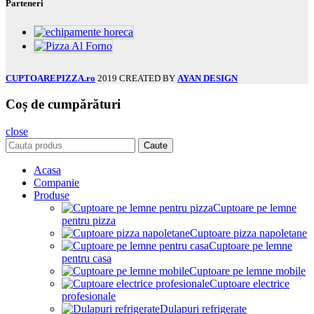
Parteneri
CUPTOAREPIZZA.ro
2019 CREATED BY
AYAN DESIGN
Coș de cumpărături
close
Caute
Acasa
Companie
Produse
Cuptoare pe lemne
pentru pizza
Cuptoare pizza napoletane
Cuptoare pe lemne
pentru casa
Cuptoare pe lemne mobile
Cuptoare electrice
profesionale
Dulapuri refrigerate