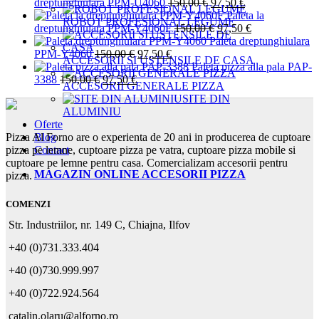
a
este:
Prețul
Prețul
dreptunghiulara PPM-U4060
150,00
€
97,50
€
fost:
97,50 €.
inițial
curent
Paleta la
ROBOT PROFESIONAL LEGUME
150,00 €.
a
Prețul
este:
Prețul
dreptunghiulara PPM-Y4060F
150,00
€
97,50
€
fost:
inițial
97,50 €.
curent
Paleta dreptunghiulara
Prețul
Prețul
150,00 €.
a
este:
PPM-Y4060
150,00
€
97,50
€
ACCESORII SI USTENSILE DE CASA
inițial
curent
fost:
97,50 €.
Paleta pizza alla pala PAP-
Prețul
Prețul
a
este:
150,00 €.
3388
150,00
€
97,50
€
ACCESORII GENERALE PIZZA
inițial
curent
fost:
97,50 €.
SITE DIN
a
este:
150,00 €.
ALUMINIU
fost:
97,50 €.
Oferte
150,00 €.
Blog
Pizza Al Forno are o experienta de 20 ani in producerea de cuptoare
Contact
pizza pe lemne, cuptoare pizza pe vatra, cuptoare pizza mobile si
cuptoare pe lemne pentru casa. Comercializam accesorii pentru
MAGAZIN ONLINE ACCESORII PIZZA
pizza.
COMENZI
Str. Industriilor, nr. 149 C, Chiajna, Ilfov
+40 (0)731.333.404
+40 (0)730.999.997
+40 (0)722.924.564
catalin.olaru@alforno.ro