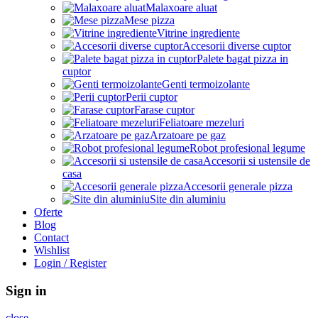
Malaxoare aluat
Mese pizza
Vitrine ingrediente
Accesorii diverse cuptor
Palete bagat pizza in
cuptor
Genti termoizolante
Perii cuptor
Farase cuptor
Feliatoare mezeluri
Arzatoare pe gaz
Robot profesional legume
Accesorii si ustensile de
casa
Accesorii generale pizza
Site din aluminiu
Oferte
Blog
Contact
Wishlist
Login / Register
Sign in
close