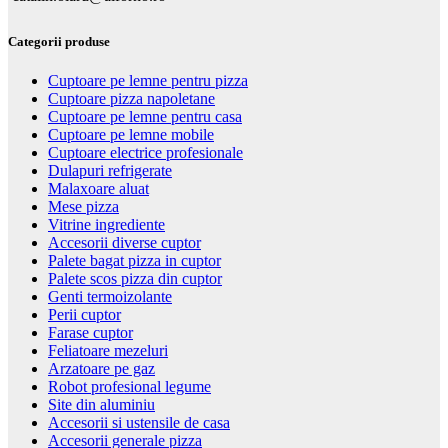
Categorii produse
Cuptoare pe lemne pentru pizza
Cuptoare pizza napoletane
Cuptoare pe lemne pentru casa
Cuptoare pe lemne mobile
Cuptoare electrice profesionale
Dulapuri refrigerate
Malaxoare aluat
Mese pizza
Vitrine ingrediente
Accesorii diverse cuptor
Palete bagat pizza in cuptor
Palete scos pizza din cuptor
Genti termoizolante
Perii cuptor
Farase cuptor
Feliatoare mezeluri
Arzatoare pe gaz
Robot profesional legume
Site din aluminiu
Accesorii si ustensile de casa
Accesorii generale pizza