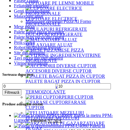
Farase cuptor
CUPTOARE PE LEMNE MOBILE
Feliatoare mezeluri
Genti termoizolante
Malaxoare aluat
CUPTOARE ELECTRICE
Malaxoare premium Pizza Al Forno
PROFESIONALE
Mese pizza
Palete bagat pizza in cuptor
DULAPURI REFRIGERATE
Palete scos pizza din cuptor
Perii cuptor
MALAXOARE ALUAT
Robot profesional legume
MESE PIZZA
Site din aluminiu
VITRINE
Tavi pizza din otel albastru
INGREDIENTE
Vitrine ingrediente
ACCESORII DIVERSE CUPTOR
Sorteaza dupa pret
PALETE BAGAT PIZZA IN CUPTOR
Preț
Preț
GENTI
minim
maxim
TERMOIZOLANTE
Filtrează
PERII CUPTOR
FARASE
Produse adaugate recent
CUPTOR
Paleta la metru PPM-
FELIATOARE MEZELURI
Prețul
Prețul
U4060F
150,00
€
97,50
€
ARZATOARE
inițial
curent
Paleta la
PE GAZ