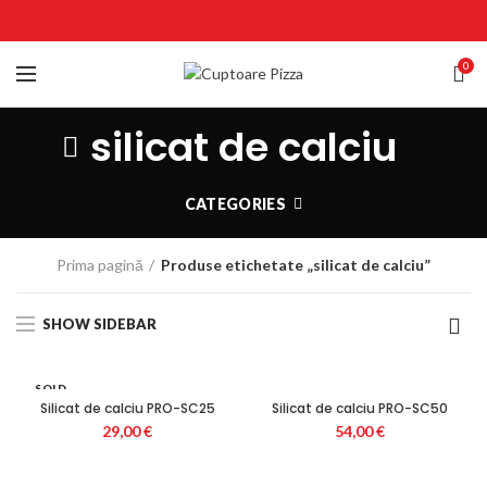
0
silicat de calciu
CATEGORIES
Prima pagină
Produse etichetate „silicat de calciu”
SHOW SIDEBAR
SOLD
OUT
Silicat de calciu PRO-SC25
Silicat de calciu PRO-SC50
29,00
€
54,00
€