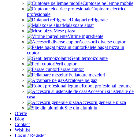
Cuptoare pe lemne mobile
Cuptoare electrice
profesionale
Dulapuri refrigerate
Malaxoare aluat
Mese pizza
Vitrine ingrediente
Accesorii diverse cuptor
Palete bagat pizza in
cuptor
Genti termoizolante
Perii cuptor
Farase cuptor
Feliatoare mezeluri
Arzatoare pe gaz
Robot profesional legume
Accesorii si ustensile de
casa
Accesorii generale pizza
Site din aluminiu
Oferte
Blog
Contact
Wishlist
Login / Register