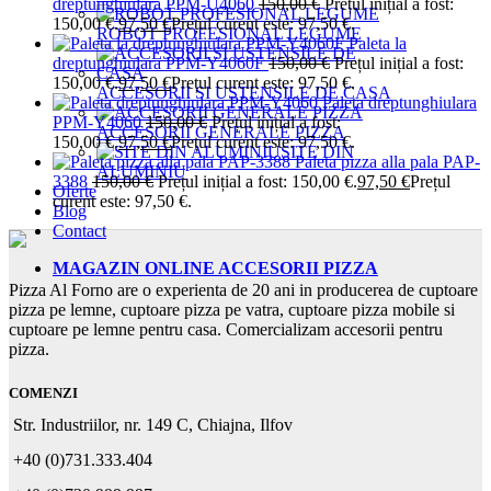
dreptunghiulara PPM-U4060
150,00
€
Prețul inițial a fost:
150,00 €.
97,50
€
Prețul curent este: 97,50 €.
ROBOT PROFESIONAL LEGUME
Paleta la
dreptunghiulara PPM-Y4060F
150,00
€
Prețul inițial a fost:
150,00 €.
97,50
€
Prețul curent este: 97,50 €.
ACCESORII SI USTENSILE DE CASA
Paleta dreptunghiulara
PPM-Y4060
150,00
€
Prețul inițial a fost:
ACCESORII GENERALE PIZZA
150,00 €.
97,50
€
Prețul curent este: 97,50 €.
SITE DIN
Paleta pizza alla pala PAP-
ALUMINIU
3388
150,00
€
Prețul inițial a fost: 150,00 €.
97,50
€
Prețul
Oferte
curent este: 97,50 €.
Blog
Contact
MAGAZIN ONLINE ACCESORII PIZZA
Pizza Al Forno are o experienta de 20 ani in producerea de cuptoare
pizza pe lemne, cuptoare pizza pe vatra, cuptoare pizza mobile si
cuptoare pe lemne pentru casa. Comercializam accesorii pentru
pizza.
COMENZI
Str. Industriilor, nr. 149 C, Chiajna, Ilfov
+40 (0)731.333.404