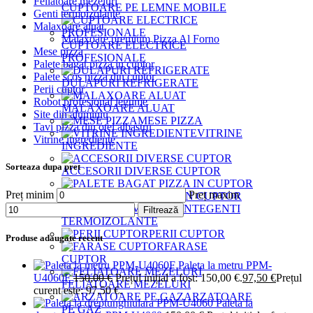
Feliatoare mezeluri
CUPTOARE PE LEMNE MOBILE
Genti termoizolante
Malaxoare aluat
Malaxoare premium Pizza Al Forno
CUPTOARE ELECTRICE
Mese pizza
PROFESIONALE
Palete bagat pizza in cuptor
Palete scos pizza din cuptor
DULAPURI REFRIGERATE
Perii cuptor
Robot profesional legume
MALAXOARE ALUAT
Site din aluminiu
MESE PIZZA
Tavi pizza din otel albastru
VITRINE
Vitrine ingrediente
INGREDIENTE
Sorteaza dupa pret
ACCESORII DIVERSE CUPTOR
Preț minim
Preț maxim
PALETE BAGAT PIZZA IN CUPTOR
GENTI
Filtrează
TERMOIZOLANTE
PERII CUPTOR
Produse adaugate recent
FARASE
CUPTOR
Paleta la metru PPM-
U4060F
150,00
€
Prețul inițial a fost: 150,00 €.
97,50
€
Prețul
FELIATOARE MEZELURI
curent este: 97,50 €.
ARZATOARE
Paleta la
PE GAZ