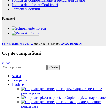
Politica de confidentialitate si prelucrarea datelor
Politica de utilizare Cookie-uri
Termeni si conditii
Parteneri
CUPTOAREPIZZA.ro
2019 CREATED BY
AYAN DESIGN
Coș de cumpărături
close
Caute
Acasa
Companie
Produse
Cuptoare pe lemne
pentru pizza
Cuptoare pizza napoletane
Cuptoare pe lemne
pentru casa