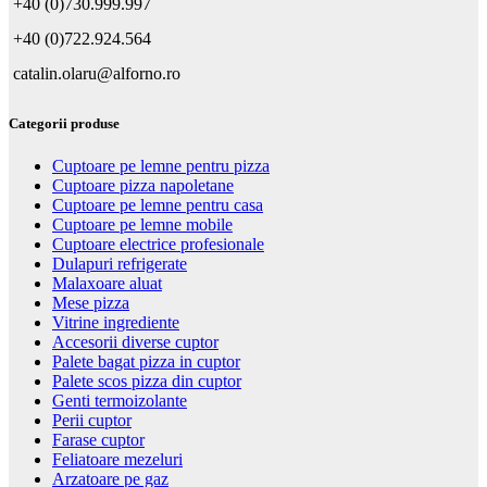
+40 (0)730.999.997
+40 (0)722.924.564
catalin.olaru@alforno.ro
Categorii produse
Cuptoare pe lemne pentru pizza
Cuptoare pizza napoletane
Cuptoare pe lemne pentru casa
Cuptoare pe lemne mobile
Cuptoare electrice profesionale
Dulapuri refrigerate
Malaxoare aluat
Mese pizza
Vitrine ingrediente
Accesorii diverse cuptor
Palete bagat pizza in cuptor
Palete scos pizza din cuptor
Genti termoizolante
Perii cuptor
Farase cuptor
Feliatoare mezeluri
Arzatoare pe gaz