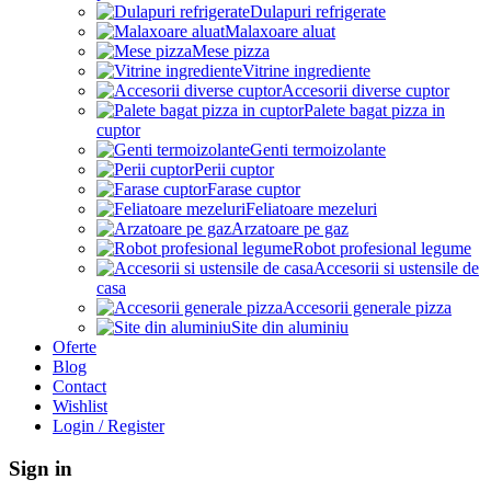
Dulapuri refrigerate
Malaxoare aluat
Mese pizza
Vitrine ingrediente
Accesorii diverse cuptor
Palete bagat pizza in
cuptor
Genti termoizolante
Perii cuptor
Farase cuptor
Feliatoare mezeluri
Arzatoare pe gaz
Robot profesional legume
Accesorii si ustensile de
casa
Accesorii generale pizza
Site din aluminiu
Oferte
Blog
Contact
Wishlist
Login / Register
Sign in