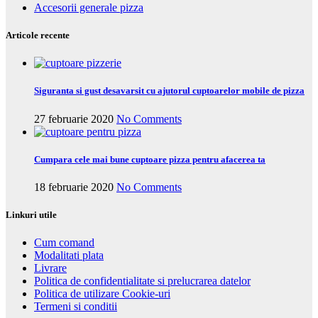
Accesorii generale pizza
Articole recente
Siguranta si gust desavarsit cu ajutorul cuptoarelor mobile de pizza
27 februarie 2020
No Comments
Cumpara cele mai bune cuptoare pizza pentru afacerea ta
18 februarie 2020
No Comments
Linkuri utile
Cum comand
Modalitati plata
Livrare
Politica de confidentialitate si prelucrarea datelor
Politica de utilizare Cookie-uri
Termeni si conditii