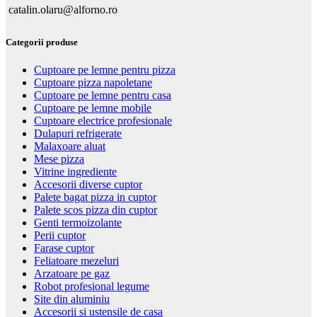
catalin.olaru@alforno.ro
Categorii produse
Cuptoare pe lemne pentru pizza
Cuptoare pizza napoletane
Cuptoare pe lemne pentru casa
Cuptoare pe lemne mobile
Cuptoare electrice profesionale
Dulapuri refrigerate
Malaxoare aluat
Mese pizza
Vitrine ingrediente
Accesorii diverse cuptor
Palete bagat pizza in cuptor
Palete scos pizza din cuptor
Genti termoizolante
Perii cuptor
Farase cuptor
Feliatoare mezeluri
Arzatoare pe gaz
Robot profesional legume
Site din aluminiu
Accesorii si ustensile de casa