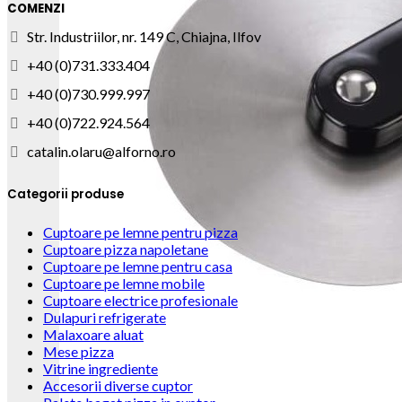
COMENZI
Str. Industriilor, nr. 149 C, Chiajna, Ilfov
+40 (0)731.333.404
+40 (0)730.999.997
+40 (0)722.924.564
catalin.olaru@alforno.ro
Categorii produse
Cuptoare pe lemne pentru pizza
Cuptoare pizza napoletane
Cuptoare pe lemne pentru casa
Cuptoare pe lemne mobile
Cuptoare electrice profesionale
Dulapuri refrigerate
Malaxoare aluat
Mese pizza
Vitrine ingrediente
Accesorii diverse cuptor