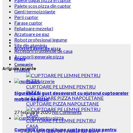
Palete bagat pizza in cuptor
Palete scos pizza din cuptor
Genti termoizolante
Perii cuptor
Farase cuptor
Feliatoare mezeluri
Arzatoare pe gaz
Robot profesional legume
Site din aluminiu
Accesorii generale pizza
Accesorii si ustensile de casa
Accesorii generale pizza
Acasa
Companie
Articole recente
Produse
CUPTOARE PE LEMNE PENTRU
PIZZA
Siguranta si gust desavarsit cu ajutorul cuptoarelor
mobile de pizza
CUPTOARE PIZZA NAPOLETANE
27 februarie 2020
No Comments
CUPTOARE PE LEMNE PENTRU
CASA
Cumpara cele mai bune cuptoare pizza pentru