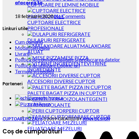
afacerea ta
CUPTOARE PE LEMNE MOBILE
18 februarie 2020
No Comments
CUPTOARE ELECTRICE
PROFESIONALE
Linkuri utile
DULAPURI REFRIGERATE
Cum comand
MALAXOARE
Modalitati plata
ALUAT
Livrare
MESE PIZZA
Politica de confidentialitate si prelucrarea datelor
VITRINE
Politica de utilizare Cookie-uri
INGREDIENTE
Termeni si conditii
ACCESORII DIVERSE CUPTOR
Parteneri
PALETE BAGAT PIZZA IN CUPTOR
GENTI
TERMOIZOLANTE
PERII CUPTOR
FARASE CUPTOR
CUPTOAREPIZZA.ro
2019 CREATED BY
AYAN DESIGN
FELIATOARE MEZELURI
Coș de cumpărături