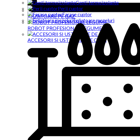
Genti termoizolante
Perii cuptor
Farase cuptor
ARZATOARE PE GAZ
Feliatoare mezeluri
ROBOT PROFESIONAL LEGUME
ACCESORII SI USTENSILE DE CASA