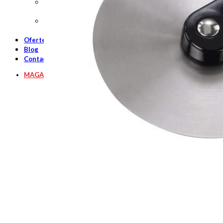
ACCESORII GENERALE PIZZA
SITE DIN
ALUMINIU
Oferte
Blog
Contact
MAGAZIN ONLINE ACCESORII PIZZA