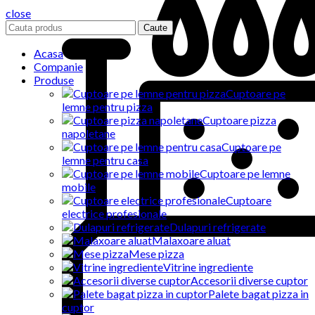
close
Caute
Acasa
Companie
Produse
Cuptoare pe
lemne pentru pizza
Cuptoare pizza
napoletane
Cuptoare pe
lemne pentru casa
Cuptoare pe lemne
mobile
Cuptoare
electrice profesionale
Dulapuri refrigerate
Malaxoare aluat
Mese pizza
Vitrine ingrediente
Accesorii diverse cuptor
Palete bagat pizza in
cuptor