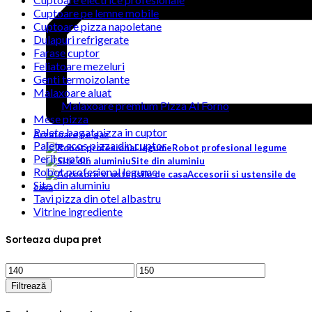
Cuptoare pe lemne mobile
Cuptoare pizza napoletane
Dulapuri refrigerate
Farase cuptor
Feliatoare mezeluri
Genti termoizolante
Malaxoare aluat
Malaxoare premium Pizza Al Forno
Mese pizza
Palete bagat pizza in cuptor
Arzatoare pe gaz
Palete scos pizza din cuptor
Robot profesional legume
Perii cuptor
Site din aluminiu
Robot profesional legume
Accesorii si ustensile de
Site din aluminiu
casa
Tavi pizza din otel albastru
Vitrine ingrediente
Sorteaza dupa pret
Preț
Preț
minim
maxim
Filtrează