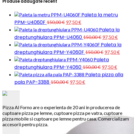
Produse adaugate recent
Paleta la metru
Prețul
Prețul
PPM-U4060F
150,00
€
97,50
€
inițial
curent
Paleta la
este:
a
Prețul
Prețul
dreptunghiulara PPM-U4060
150,00
€
97,50
€
97,50 €.
fost:
inițial
curent
Paleta la
150,00 €.
este:
a
Prețul
Prețul
dreptunghiulara PPM-Y4060F
150,00
€
97,50
€
97,50 €.
fost:
inițial
curent
Paleta
150,00 €.
este:
a
Prețul
Prețul
dreptunghiulara PPM-Y4060
150,00
€
97,50
€
97,50 
fost:
inițial
curent
Paleta pizza alla
150,00 €.
este:
a
Prețul
Prețul
pala PAP-3388
150,00
€
97,50
€
97,50 €.
fost:
inițial
curent
150,00 €.
este:
a
97,50 €.
fost:
150,00 €.
Pizza Al Forno are o experienta de 20 ani in producerea de
cuptoare pizza pe lemne, cuptoare pizza pe vatra, cuptoare
pizza mobile si cuptoare pe lemne pentru casa. Comercializam
accesorii pentru pizza.