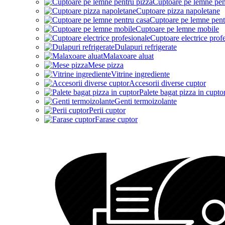
Cuptoare pe lemne pen
Cuptoare pizza napoletane
Cuptoare pe lemne pent
Cuptoare pe lemne mobile
Cuptoare electrice prof
Dulapuri refrigerate
Malaxoare aluat
Mese pizza
Vitrine ingrediente
Accesorii diverse cuptor
Palete bagat pizza in cupto
Genti termoizolante
Perii cuptor
Farase cuptor