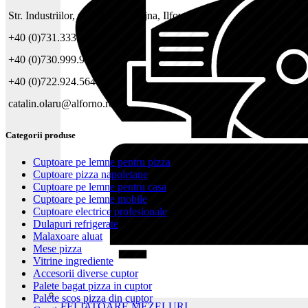
Str. Industriilor, nr. 149 C, Chiajna, Ilfov
+40 (0)731.333.404
+40 (0)730.999.997
+40 (0)722.924.564
catalin.olaru@alforno.ro
Categorii produse
Cuptoare pe lemne pentru pizza
Cuptoare pizza napoletane
Cuptoare pe lemne pentru casa
Cuptoare pe lemne mobile
Cuptoare electrice profesionale
Dulapuri refrigerate
Malaxoare aluat
Mese pizza
Vitrine ingrediente
Accesorii diverse cuptor
Palete bagat pizza in cuptor
Palete scos pizza din cuptor
FELIATOARE MEZELURI