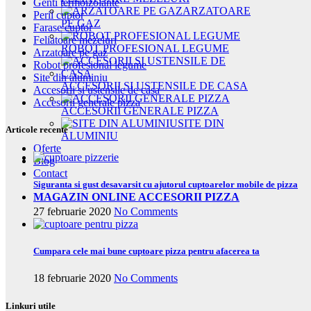
Genti termoizolante
ARZATOARE
Perii cuptor
PE GAZ
Farase cuptor
Feliatoare mezeluri
ROBOT PROFESIONAL LEGUME
Arzatoare pe gaz
Robot profesional legume
Site din aluminiu
ACCESORII SI USTENSILE DE CASA
Accesorii si ustensile de casa
Accesorii generale pizza
ACCESORII GENERALE PIZZA
SITE DIN
Articole recente
ALUMINIU
Oferte
Blog
Contact
Siguranta si gust desavarsit cu ajutorul cuptoarelor mobile de pizza
MAGAZIN ONLINE ACCESORII PIZZA
27 februarie 2020
No Comments
Cumpara cele mai bune cuptoare pizza pentru afacerea ta
18 februarie 2020
No Comments
Linkuri utile