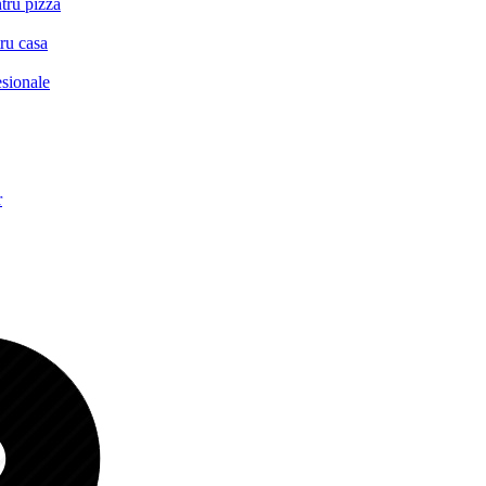
tru pizza
ru casa
esionale
r