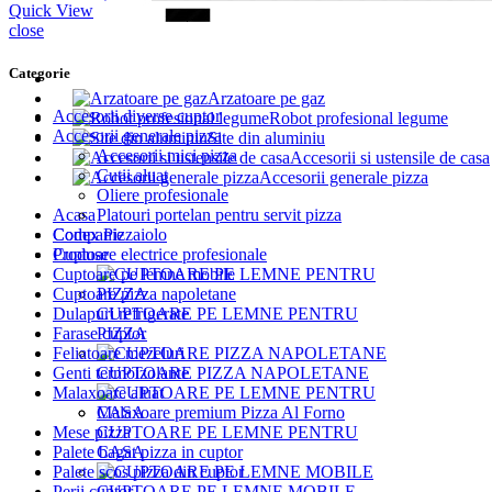
115,00 €.
Quick View
close
Categorie
Arzatoare pe gaz
Accesorii diverse cuptor
Robot profesional legume
Accesorii generale pizza
Site din aluminiu
Accesorii mici pizza
Accesorii si ustensile de casa
Cutii aluat
Accesorii generale pizza
Oliere profesionale
Acasa
Platouri portelan pentru servit pizza
Companie
Codex Pizzaiolo
Produse
Cuptoare electrice profesionale
Cuptoare pe lemne mobile
Cuptoare pizza napoletane
CUPTOARE PE LEMNE PENTRU
Dulapuri refrigerate
PIZZA
Farase cuptor
Feliatoare mezeluri
CUPTOARE PIZZA NAPOLETANE
Genti termoizolante
Malaxoare aluat
Malaxoare premium Pizza Al Forno
CUPTOARE PE LEMNE PENTRU
Mese pizza
CASA
Palete bagat pizza in cuptor
Palete scos pizza din cuptor
CUPTOARE PE LEMNE MOBILE
Perii cuptor