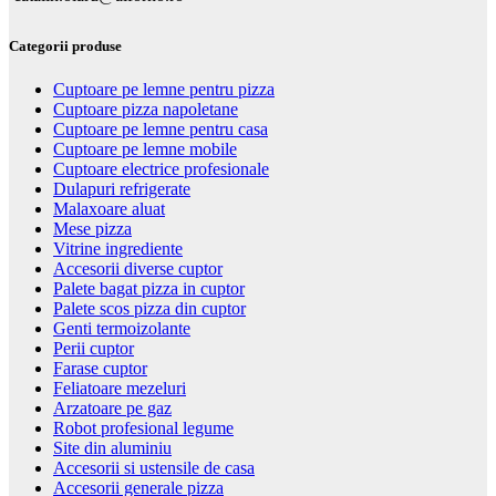
Categorii produse
Cuptoare pe lemne pentru pizza
Cuptoare pizza napoletane
Cuptoare pe lemne pentru casa
Cuptoare pe lemne mobile
Cuptoare electrice profesionale
Dulapuri refrigerate
Malaxoare aluat
Mese pizza
Vitrine ingrediente
Accesorii diverse cuptor
Palete bagat pizza in cuptor
Palete scos pizza din cuptor
Genti termoizolante
Perii cuptor
Farase cuptor
Feliatoare mezeluri
Arzatoare pe gaz
Robot profesional legume
Site din aluminiu
Accesorii si ustensile de casa
Accesorii generale pizza