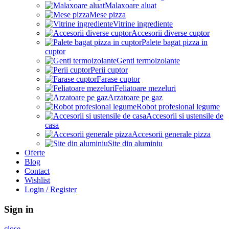
Malaxoare aluat
Mese pizza
Vitrine ingrediente
Accesorii diverse cuptor
Palete bagat pizza in
cuptor
Genti termoizolante
Perii cuptor
Farase cuptor
Feliatoare mezeluri
Arzatoare pe gaz
Robot profesional legume
Accesorii si ustensile de
casa
Accesorii generale pizza
Site din aluminiu
Oferte
Blog
Contact
Wishlist
Login / Register
Sign in
close