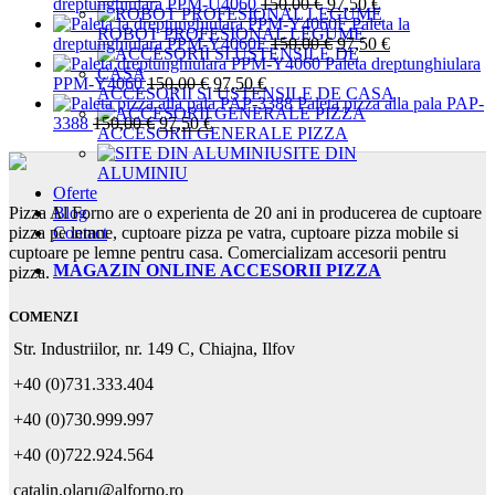
a
este:
Prețul
Prețul
dreptunghiulara PPM-U4060
150,00
€
97,50
€
fost:
97,50 €.
inițial
curent
Paleta la
ROBOT PROFESIONAL LEGUME
150,00 €.
a
Prețul
este:
Prețul
dreptunghiulara PPM-Y4060F
150,00
€
97,50
€
fost:
inițial
97,50 €.
curent
Paleta dreptunghiulara
Prețul
Prețul
150,00 €.
a
este:
PPM-Y4060
150,00
€
97,50
€
ACCESORII SI USTENSILE DE CASA
inițial
curent
fost:
97,50 €.
Paleta pizza alla pala PAP-
Prețul
Prețul
a
este:
150,00 €.
3388
150,00
€
97,50
€
ACCESORII GENERALE PIZZA
inițial
curent
fost:
97,50 €.
SITE DIN
a
este:
150,00 €.
ALUMINIU
fost:
97,50 €.
Oferte
150,00 €.
Blog
Pizza Al Forno are o experienta de 20 ani in producerea de cuptoare
Contact
pizza pe lemne, cuptoare pizza pe vatra, cuptoare pizza mobile si
cuptoare pe lemne pentru casa. Comercializam accesorii pentru
MAGAZIN ONLINE ACCESORII PIZZA
pizza.
COMENZI
Str. Industriilor, nr. 149 C, Chiajna, Ilfov
+40 (0)731.333.404
+40 (0)730.999.997
+40 (0)722.924.564
catalin.olaru@alforno.ro