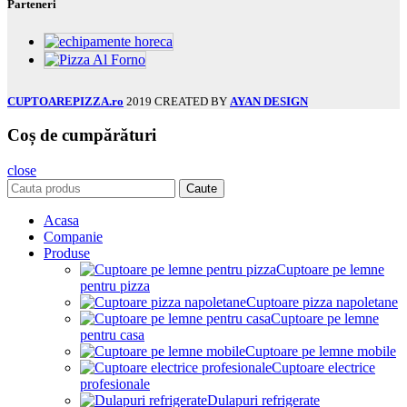
Parteneri
CUPTOAREPIZZA.ro
2019 CREATED BY
AYAN DESIGN
Coș de cumpărături
close
Caute
Acasa
Companie
Produse
Cuptoare pe lemne
pentru pizza
Cuptoare pizza napoletane
Cuptoare pe lemne
pentru casa
Cuptoare pe lemne mobile
Cuptoare electrice
profesionale
Dulapuri refrigerate