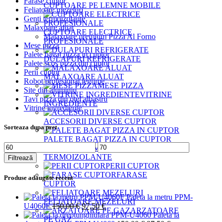
Farase cuptor
CUPTOARE PE LEMNE MOBILE
Feliatoare mezeluri
Genti termoizolante
Malaxoare aluat
CUPTOARE ELECTRICE
Malaxoare premium Pizza Al Forno
PROFESIONALE
Mese pizza
Palete bagat pizza in cuptor
DULAPURI REFRIGERATE
Palete scos pizza din cuptor
Perii cuptor
MALAXOARE ALUAT
Robot profesional legume
MESE PIZZA
Site din aluminiu
VITRINE
Tavi pizza din otel albastru
INGREDIENTE
Vitrine ingrediente
ACCESORII DIVERSE CUPTOR
Sorteaza dupa pret
PALETE BAGAT PIZZA IN CUPTOR
Preț
Preț
GENTI
minim
maxim
TERMOIZOLANTE
Filtrează
PERII CUPTOR
FARASE
Produse adaugate recent
CUPTOR
Paleta la metru PPM-
FELIATOARE MEZELURI
Prețul
Prețul
U4060F
150,00
€
97,50
€
ARZATOARE
inițial
curent
Paleta la
PE GAZ