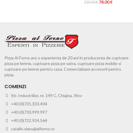
Prețul
Prețul
78,00
€
inițial
curent
120,00
€
inițial
curent
a
este:
a
este:
fost:
45,50 €.
fost:
78,00 €.
70,00 €.
120,00 €.
Pizza Al Forno are o experienta de 20 ani in producerea de cuptoare
pizza pe lemne, cuptoare pizza pe vatra, cuptoare pizza mobile si
cuptoare pe lemne pentru casa. Comercializam accesorii pentru
pizza.
COMENZI
Str. Industriilor, nr. 149 C, Chiajna, Ilfov
+40 (0)731.333.404
+40 (0)730.999.997
+40 (0)722.924.564
catalin.olaru@alforno.ro