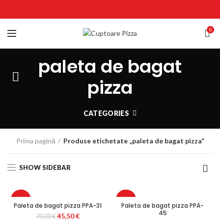
0
paleta de bagat
pizza
CATEGORIES
Prima pagină
Produse etichetate „paleta de bagat pizza”
SHOW SIDEBAR
-35%
-35%
Paleta de bagat pizza PPA-31
Paleta de bagat pizza PPA-
45
Prețul
Prețul
45,50
€
70,00
€