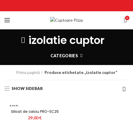
0
izolatie cuptor
CATEGORIES
Prima pagină
Produse etichetate „izolatie cuptor”
SHOW SIDEBAR
SOLD
OUT
Silicat de calciu PRO-SC25
29,00
€