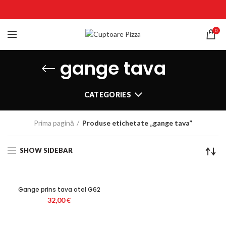
0
gange tava
CATEGORIES
Prima pagină
Produse etichetate „gange tava”
SHOW SIDEBAR
Gange prins tava otel G62
32,00
€