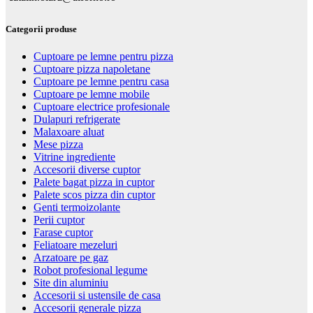
Categorii produse
Cuptoare pe lemne pentru pizza
Cuptoare pizza napoletane
Cuptoare pe lemne pentru casa
Cuptoare pe lemne mobile
Cuptoare electrice profesionale
Dulapuri refrigerate
Malaxoare aluat
Mese pizza
Vitrine ingrediente
Accesorii diverse cuptor
Palete bagat pizza in cuptor
Palete scos pizza din cuptor
Genti termoizolante
Perii cuptor
Farase cuptor
Feliatoare mezeluri
Arzatoare pe gaz
Robot profesional legume
Site din aluminiu
Accesorii si ustensile de casa
Accesorii generale pizza