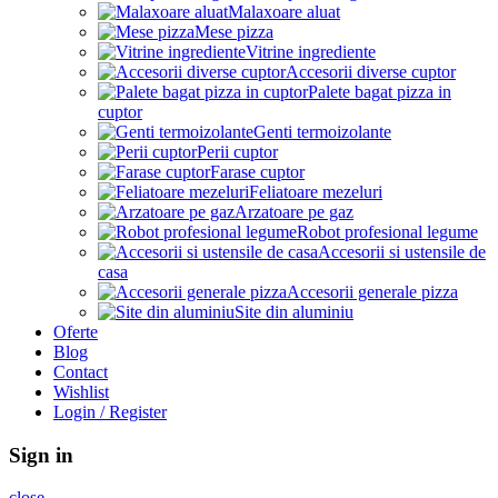
Malaxoare aluat
Mese pizza
Vitrine ingrediente
Accesorii diverse cuptor
Palete bagat pizza in
cuptor
Genti termoizolante
Perii cuptor
Farase cuptor
Feliatoare mezeluri
Arzatoare pe gaz
Robot profesional legume
Accesorii si ustensile de
casa
Accesorii generale pizza
Site din aluminiu
Oferte
Blog
Contact
Wishlist
Login / Register
Sign in
close