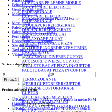
Farase cuptor
CUPTOARE PE LEMNE MOBILE
Feliatoare mezeluri
Genti termoizolante
Malaxoare aluat
CUPTOARE ELECTRICE
Malaxoare premium Pizza Al Forno
PROFESIONALE
Mese pizza
Palete bagat pizza in cuptor
DULAPURI REFRIGERATE
Palete scos pizza din cuptor
Perii cuptor
MALAXOARE ALUAT
Robot profesional legume
MESE PIZZA
Site din aluminiu
VITRINE
Tavi pizza din otel albastru
INGREDIENTE
Vitrine ingrediente
ACCESORII DIVERSE CUPTOR
Sorteaza dupa pret
PALETE BAGAT PIZZA IN CUPTOR
Preț
Preț
GENTI
minim
maxim
TERMOIZOLANTE
Filtrează
PERII CUPTOR
FARASE
Produse adaugate recent
CUPTOR
Paleta la metru PPM-
FELIATOARE MEZELURI
Prețul
Prețul
U4060F
150,00
€
97,50
€
ARZATOARE
inițial
curent
Paleta la
PE GAZ