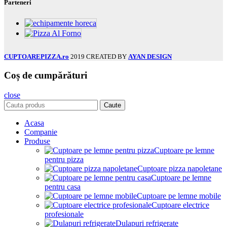
Parteneri
CUPTOAREPIZZA.ro
2019 CREATED BY
AYAN DESIGN
Coș de cumpărături
close
Caute
Acasa
Companie
Produse
Cuptoare pe lemne
pentru pizza
Cuptoare pizza napoletane
Cuptoare pe lemne
pentru casa
Cuptoare pe lemne mobile
Cuptoare electrice
profesionale
Dulapuri refrigerate