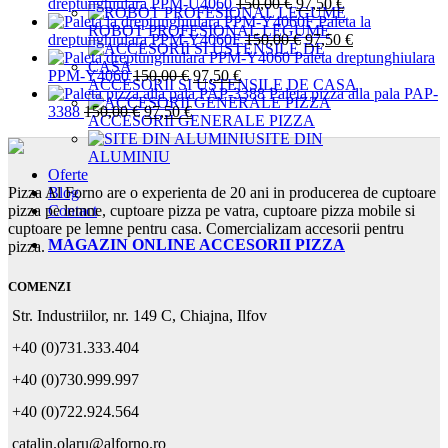
a
este:
Prețul
Prețul
dreptunghiulara PPM-U4060
150,00
€
97,50
€
fost:
97,50 €.
inițial
curent
Paleta la
ROBOT PROFESIONAL LEGUME
150,00 €.
a
Prețul
este:
Prețul
dreptunghiulara PPM-Y4060F
150,00
€
97,50
€
fost:
inițial
97,50 €.
curent
Paleta dreptunghiulara
Prețul
Prețul
150,00 €.
a
este:
PPM-Y4060
150,00
€
97,50
€
ACCESORII SI USTENSILE DE CASA
inițial
curent
fost:
97,50 €.
Paleta pizza alla pala PAP-
Prețul
Prețul
a
este:
150,00 €.
3388
150,00
€
97,50
€
ACCESORII GENERALE PIZZA
inițial
curent
fost:
97,50 €.
SITE DIN
a
este:
150,00 €.
ALUMINIU
fost:
97,50 €.
Oferte
150,00 €.
Blog
Pizza Al Forno are o experienta de 20 ani in producerea de cuptoare
Contact
pizza pe lemne, cuptoare pizza pe vatra, cuptoare pizza mobile si
cuptoare pe lemne pentru casa. Comercializam accesorii pentru
MAGAZIN ONLINE ACCESORII PIZZA
pizza.
COMENZI
Str. Industriilor, nr. 149 C, Chiajna, Ilfov
+40 (0)731.333.404
+40 (0)730.999.997
+40 (0)722.924.564
catalin.olaru@alforno.ro