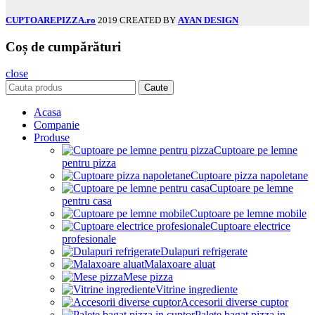
CUPTOAREPIZZA.ro
2019 CREATED BY
AYAN DESIGN
Coș de cumpărături
close
Caute
Acasa
Companie
Produse
Cuptoare pe lemne
pentru pizza
Cuptoare pizza napoletane
Cuptoare pe lemne
pentru casa
Cuptoare pe lemne mobile
Cuptoare electrice
profesionale
Dulapuri refrigerate
Malaxoare aluat
Mese pizza
Vitrine ingrediente
Accesorii diverse cuptor
Palete bagat pizza in