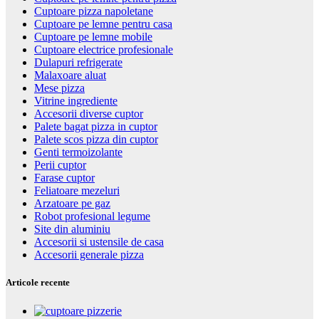
Cuptoare pizza napoletane
Cuptoare pe lemne pentru casa
Cuptoare pe lemne mobile
Cuptoare electrice profesionale
Dulapuri refrigerate
Malaxoare aluat
Mese pizza
Vitrine ingrediente
Accesorii diverse cuptor
Palete bagat pizza in cuptor
Palete scos pizza din cuptor
Genti termoizolante
Perii cuptor
Farase cuptor
Feliatoare mezeluri
Arzatoare pe gaz
Robot profesional legume
Site din aluminiu
Accesorii si ustensile de casa
Accesorii generale pizza
Articole recente