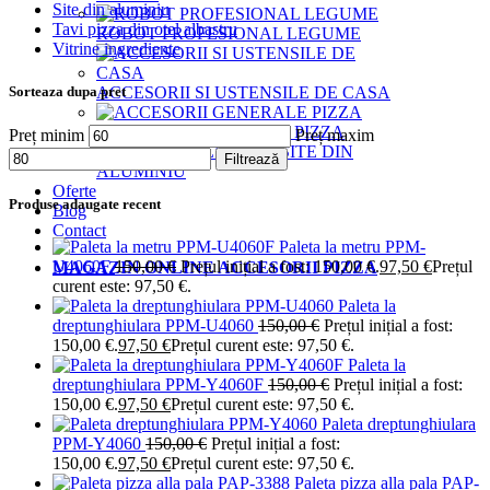
Site din aluminiu
Tavi pizza din otel albastru
ROBOT PROFESIONAL LEGUME
Vitrine ingrediente
ACCESORII SI USTENSILE DE CASA
Sorteaza dupa pret
ACCESORII GENERALE PIZZA
Preț minim
Preț maxim
SITE DIN
Filtrează
ALUMINIU
Oferte
Produse adaugate recent
Blog
Contact
Paleta la metru PPM-
U4060F
150,00
€
Prețul inițial a fost: 150,00 €.
97,50
€
Prețul
MAGAZIN ONLINE ACCESORII PIZZA
curent este: 97,50 €.
Paleta la
dreptunghiulara PPM-U4060
150,00
€
Prețul inițial a fost:
150,00 €.
97,50
€
Prețul curent este: 97,50 €.
Paleta la
dreptunghiulara PPM-Y4060F
150,00
€
Prețul inițial a fost:
150,00 €.
97,50
€
Prețul curent este: 97,50 €.
Paleta dreptunghiulara
PPM-Y4060
150,00
€
Prețul inițial a fost:
150,00 €.
97,50
€
Prețul curent este: 97,50 €.
Paleta pizza alla pala PAP-