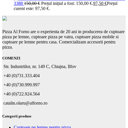
3388
150,00
€
Prețul inițial a fost: 150,00 €.
97,50
€
Prețul
curent este: 97,50 €.
Pizza Al Forno are o experienta de 20 ani in producerea de cuptoare
pizza pe lemne, cuptoare pizza pe vatra, cuptoare pizza mobile si
cuptoare pe lemne pentru casa. Comercializam accesorii pentru
pizza.
COMENZI
Str. Industriilor, nr. 149 C, Chiajna, Ilfov
+40 (0)731.333.404
+40 (0)730.999.997
+40 (0)722.924.564
catalin.olaru@alforno.ro
Categorii produse
Cuptoare pe lemne pentru pizza