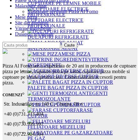
Palete scos pizza din cuptor
CUPTOARE PE LEMNE MOBILE
Malaxoare aluat
Malaxoare premium Pizza Al Forno
Mese pizza
CUPTOARE ELECTRICE
Site din aluminiu
PROFESIONALE
Vitrine ingrediente
Dulapuri refrigerate
DULAPURI REFRIGERATE
Caute
MALAXOARE ALUAT
MESE PIZZA
VITRINE
INGREDIENTE
Pizza Al Forno are o experienta de 20 ani in producerea de cuptoare
pizza pe lemne, cuptoare pizza pe vatra, cuptoare pizza mobile si
ACCESORII DIVERSE CUPTOR
cuptoare pe lemne pentru casa. Comercializam accesorii pentru
pizza.
PALETE BAGAT PIZZA IN CUPTOR
GENTI
COMENZI
TERMOIZOLANTE
Str. Industriilor, nr. 149 C, Chiajna, Ilfov
PERII CUPTOR
FARASE
+40 (0)731.333.404
CUPTOR
+40 (0)730.999.997
FELIATOARE MEZELURI
ARZATOARE
+40 (0)722.924.564
PE GAZ