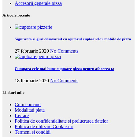
Accesorii generale pizza
Articole recente
Siguranta si gust desavarsit cu ajutorul cuptoarelor mobile de pizza
27 februarie 2020
No Comments
Cumpara cele mai bune cuptoare pizza pentru afacerea ta
18 februarie 2020
No Comments
Linkuri utile
Cum comand
Modalitati plata
Livrare
Politica de confidentialitate si prelucrarea datelor
Politica de utilizare Cookie-uri
Termeni si conditii