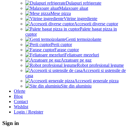
Dulapuri refrigerate
Malaxoare aluat
Mese pizza
Vitrine ingrediente
Accesorii diverse cuptor
Palete bagat pizza in
cuptor
Genti termoizolante
Perii cuptor
Farase cuptor
Feliatoare mezeluri
Arzatoare pe gaz
Robot profesional legume
Accesorii si ustensile de
casa
Accesorii generale pizza
Site din aluminiu
Oferte
Blog
Contact
Wishlist
Login / Register
Sign in