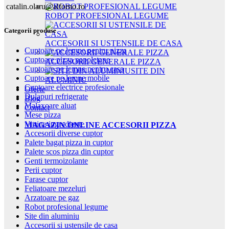
catalin.olaru@alforno.ro
ROBOT PROFESIONAL LEGUME
Categorii produse
ACCESORII SI USTENSILE DE CASA
Cuptoare pe lemne pentru pizza
Cuptoare pizza napoletane
ACCESORII GENERALE PIZZA
Cuptoare pe lemne pentru casa
SITE DIN
Cuptoare pe lemne mobile
ALUMINIU
Cuptoare electrice profesionale
Oferte
Dulapuri refrigerate
Blog
Malaxoare aluat
Contact
Mese pizza
Vitrine ingrediente
MAGAZIN ONLINE ACCESORII PIZZA
Accesorii diverse cuptor
Palete bagat pizza in cuptor
Palete scos pizza din cuptor
Genti termoizolante
Perii cuptor
Farase cuptor
Feliatoare mezeluri
Arzatoare pe gaz
Robot profesional legume
Site din aluminiu
Accesorii si ustensile de casa